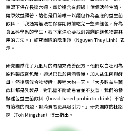
室溫下保存長達六週，每份還含有超過十億個活益生菌，
健康效益顯著，這也是目前唯一以麵包作為基底的益生菌
飲料。「我通常無法在保存期限前吃完一整條麵包，身為
食品科學系的學生，我下定決心要找到讓剩餘麵包物盡其
用的方法。」研究團隊的阮垂羚（Nguyen Thuy Linh）表
示。
研究團隊花了九個月的時間來改善配方。他們以白吐司為
原料製成麵包漿，透過巴氏殺菌消毒後，加入益生菌與酵
母，然後讓混合物發酵，製程大約一天。「大多數益生菌
飲料都是乳製品，對乳糖不耐症患者並不友善，我們的發
酵麵包益生菌飲料（bread-based probiotic drink）不會
有這樣的問題，對消費者更具吸引力。」研究團隊的杜銘
霑（Toh Mingzhan）博士指出。