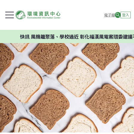
電子報
登入
快訊
風機離聚落、學校過近 彰化福漢風電案環委建議不應開