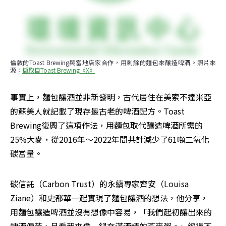
倫敦的Toast Brewing與當地店家合作，用剩餘的麵包來釀造啤酒。照片來
源：
擷取自Toast Brewing《X》
事實上，麵包釀酒並非新發明，古代居住在美索不達米亞
的蘇美人就記載了現存最古老的啤酒配方。Toast 
Brewing復興了這項作法，用麵包取代釀造啤酒所需的
25%大麥，從2016年～2022年間共計減少了61噸二氧化
碳當量。
碳信託（Carbon Trust）的永續專家齊安（Louisa 
Ziane）和史都華一起實現了麵包釀酒的想法，他分享，
用麵包釀造啤酒並沒有想像中容易，「我們起初釀出來的
啤酒偏苦，且看起來像一鍋充滿酒精的燕麥粥。」經過不