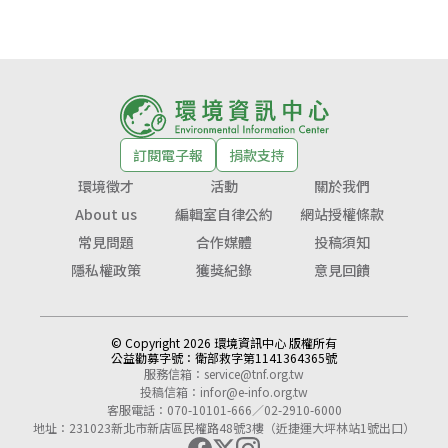
訂閱電子報
捐款支持
環境徵才
活動
關於我們
About us
編輯室自律公約
網站授權條款
常見問題
合作媒體
投稿須知
隱私權政策
獲獎紀錄
意見回饋
© Copyright 2026 環境資訊中心 版權所有
公益勸募字號：
衛部救字第1141364365號
服務信箱：
service@tnf.org.tw
投稿信箱：
infor@e-info.org.tw
客服電話：070-10101-666／02-2910-6000
地址：231023新北市新店區民權路48號3樓（近捷運大坪林站1號出口）