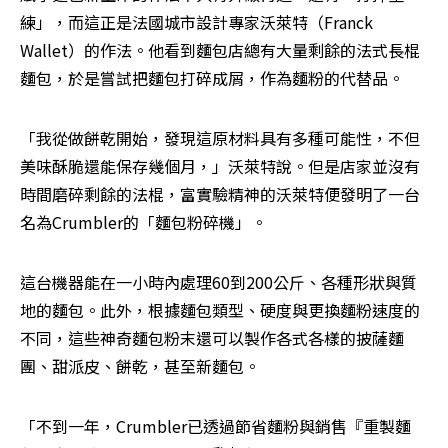
練」，而這正是法國城市設計專家沃萊特（Franck 
Wallet）的作法。他看到麵包店總有大量剩餘的法式長棍
麵包，於是嘗試把麵包打碎成屑，作為麵粉的代替品。
「我從做餅乾開始，發現這原材料具有多種可能性，不但
美味酥脆還能保存幾個月，」沃萊特說。但是店家並沒有
時間磨碎剩餘的法棍，富實驗精神的沃萊特便發明了一台
名為Crumbler的「麵包粉碎機」。
這台機器能在一小時內處理60到200公斤、各種形狀與質
地的麵包。此外，根據麵包類型、硬度與更換麵粉速度的
不同，這些神奇麵包粉末還可以製作各式各樣的披薩麵
團、甜派皮、餅乾，甚至新麵包。
「不到一年，Crumbler已透過節省麵粉與銷售『重製麵