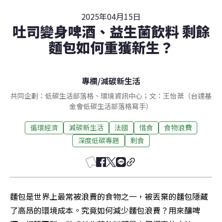
2025年04月15日
吐司變身啤酒、益生菌飲料 剩餘
麵包如何重獲新生？
專欄
/
減碳新生活
共同企劃：低碳生活部落格、環境資訊中心；文：王怡棻（台達基
金會低碳生活部落格寫手）
循環經濟
減碳新生活
法國
惜食
食物浪費
深度低碳專題
剩食
麵包是世界上最常被浪費的食物之一，被丟棄的麵包隱藏
了高昂的環境成本。究竟如何減少麵包浪費？用來釀啤