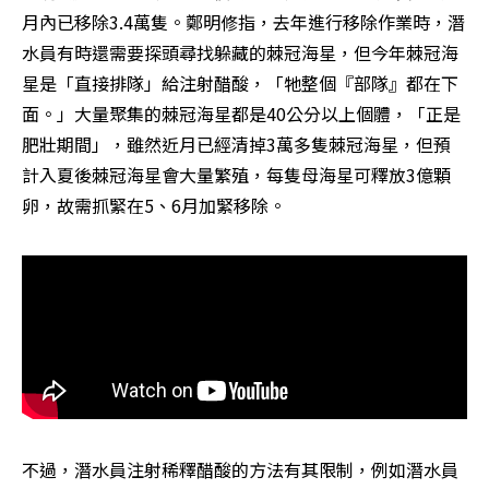
月內已移除3.4萬隻。鄭明修指，去年進行移除作業時，潛
水員有時還需要探頭尋找躲藏的棘冠海星，但今年棘冠海
星是「直接排隊」給注射醋酸，「牠整個『部隊』都在下
面。」大量聚集的棘冠海星都是40公分以上個體，「正是
肥壯期間」，雖然近月已經清掉3萬多隻棘冠海星，但預
計入夏後棘冠海星會大量繁殖，每隻母海星可釋放3億顆
卵，故需抓緊在5、6月加緊移除。
不過，潛水員注射稀釋醋酸的方法有其限制，例如潛水員