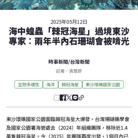
2025年05月12日
海中蝗蟲「棘冠海星」過境東沙
專家︰兩年半內石珊瑚會被啃光
時事新聞
/
台灣新聞
記者
—
袁慧妍
生物多樣性
海洋
棘冠海星
東沙環礁國家公園
東沙環礁國家公園面臨棘冠海星大爆發，台灣珊瑚礁學會
及國家公園署海管處去（2024）年組織團隊，移除近1.4
萬隻棘冠海星。今（2025）年團隊再度出發，1個月內已