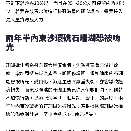
不能下潛超過30公尺，而且在20～30公尺可停留的時間很
少，若要在較深水位進行棘冠海星的研究調查，需要投入
更大量資源及人力。
兩年半內東沙環礁石珊瑚恐被啃
光
珊瑚礁生態系擁有龐大經濟價值，魚類豐富會有溢出效
應，增加周遭海域漁產量。鄭明修說明，假如健康的石珊
瑚會被啃光、變白化，海底生態將嚴重失衡，亦會導致經
濟損失。而東沙環礁的珊瑚生態已進入倒數計時，他稱若
不加快行動，以棘冠海星「一個月跑一公里」的速度，兩
年半內東沙環礁的石珊瑚恐被啃光；若根據國際珊瑚礁損
壞賠償案例計算，至少會造成335億元損失。