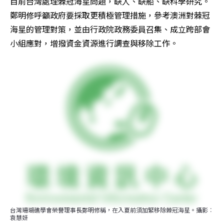
目前台灣處理棘冠海星問題，缺人、缺船、缺科學研究。
鄭明修呼籲政府要採取更積極管理措施，參考澳洲對棘冠
海星的管理對策，並由行政院政務委員召集、成立跨部會
小組應對，增撥資金資源進行調查與移除工作。
台灣珊瑚礁學會榮譽理事長鄭明修稱，在入夏前須加緊移除棘冠海星。攝影︰
袁慧妍