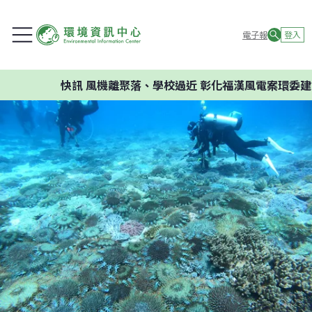
電子報
登入
快訊
風機離聚落、學校過近 彰化福漢風電案環委建議不應