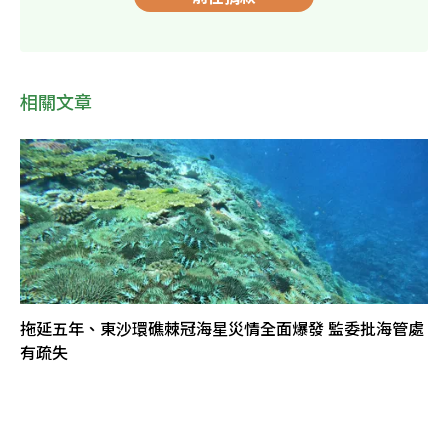
相關文章
拖延五年、東沙環礁棘冠海星災情全面爆發 監委批海管處
有疏失