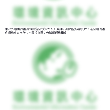
東沙外環礁西南海域由淺至水深20公尺幾乎石珊瑚全部都死亡，甚至珊瑚礁
魚類也愈來愈稀少。圖片來源︰台灣珊瑚礁學會