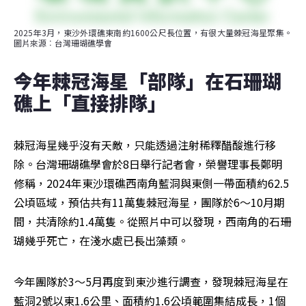
2025年3月，東沙外環礁東南約1600公尺長位置，有很大量棘冠海星聚集。
圖片來源︰台灣珊瑚礁學會
今年棘冠海星「部隊」在石珊瑚
礁上「直接排隊」
棘冠海星幾乎沒有天敵，只能透過注射稀釋醋酸進行移
除。台灣珊瑚礁學會於8日舉行記者會，榮譽理事長鄭明
修稱，2024年東沙環礁西南角藍洞與東側一帶面積約62.5
公頃區域，預估共有11萬隻棘冠海星，團隊於6～10月期
間，共清除約1.4萬隻。從照片中可以發現，西南角的石珊
瑚幾乎死亡，在淺水處已長出藻類。
今年團隊於3～5月再度到東沙進行調查，發現棘冠海星在
藍洞2號以東1.6公里、面積約1.6公頃範圍集結成長，1個