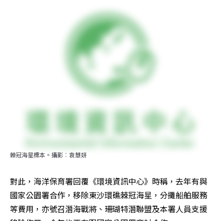
棘冠海星標本。攝影︰袁慧妍
對此，海洋保育署回覆《環境資訊中心》時稱，去年有與
國家公園署合作，移除東沙環礁棘冠海星，分攤船舶服務
等費用，亦號召潛海戰將、珊瑚特潛聯盟及本署人員支援