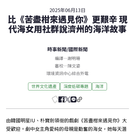
2025年06月13日
比《苦盡柑來遇見你》更艱辛 現
代海女用社群說濟州的海洋故事
時事新聞
/
國際新聞
編譯
—
謝明珊
審校
—
陳文姿
環境資訊中心綜合外電
世界文化遺產
深度低碳專題
海洋
由韓國明星IU、朴寶劍領銜的戲劇《苦盡柑來遇見你》大
受歡迎。劇中女主角愛純的母親是勤奮的海女，她每天潛