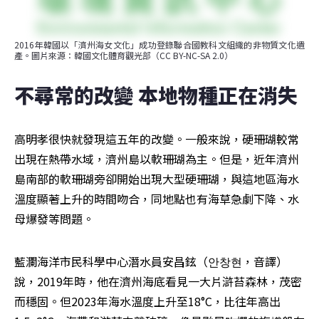
2016年韓國以「濟州海女文化」成功登錄聯合國教科文組織的非物質文化遺
產。圖片來源：韓國文化體育觀光部（CC BY-NC-SA 2.0）
不尋常的改變 本地物種正在消失
高明孝很快就發現這五年的改變。一般來說，硬珊瑚較常
出現在熱帶水域，濟州島以軟珊瑚為主。但是，近年濟州
島南部的軟珊瑚旁卻開始出現大型硬珊瑚，與這地區海水
溫度顯著上升的時間吻合，同地點也有海草急劇下降、水
母爆發等問題。
藍瀾海洋市民科學中心潛水員安昌鉉（안창현，音譯）
說，2019年時，他在濟州海底看見一大片滸苔森林，茂密
而穩固。但2023年海水溫度上升至18°C，比往年高出