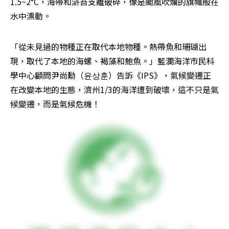
1.5~2°C，海帶和滸苔支離破碎，像是颱風吹爛的旗幟般在
水中漂動。 
「從未見過的物種正在取代本地物種。熱帶魚和珊瑚出
現，取代了本地的海螺、褐藻和鮑魚。」藍瀾海洋市民科
學中心顧問尹尚勳（윤상훈）告訴《IPS》，氣候變遷正
在改變本地的生態，濟州1/3的海洋遭到破壞，這不只是氣
候變遷，而是氣候危機！