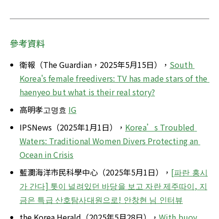
參考資料
衛報（The Guardian，2025年5月15日），
South 
Korea's female freedivers: TV has made stars of the 
haenyeo but what is their real story?
高明孝고명효 
IG
IPSNews（2025年1月1日），
Korea’s Troubled 
Waters: Traditional Women Divers Protecting an 
Ocean in Crisis
藍瀾海洋市民科學中心（2025年5月1日），
[파란 홍시
가 간다] 톳이 널려있던 바당을 보고 자란 제주따이, 지
금은 특급 산호탐사대원으로! 안창현 님 인터뷰
the Korea Herald（2025年5月28日），
With buoy 