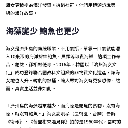
海女更積極為海洋發聲。透過社群，他們用鏡頭訴說第一
線的海洋故事。
海藻變少 鮑魚也更少  
海女是濟州島的傳統職業，不用氣瓶，單靠一口氣就能潛
入10米深的海洋採集鮑魚、貝類等珍貴海鮮。這項工作辛
苦、危險，卻相對低等。2016年，韓國以「濟州海女文
化」成功登錄聯合國教科文組織的非物質文化遺產，讓海
女地位大升。韓劇的熱播，讓大眾對海女有更多想像。然
而，真實生活並非如此。
「濟州島的海藻越來越少，而海藻是鮑魚的食物，沒有海
藻，就沒有鮑魚。」海女高明孝（고명효，音譯）告訴
《衛報》，《苦盡柑來遇見你》拍的是1960年代，當時的