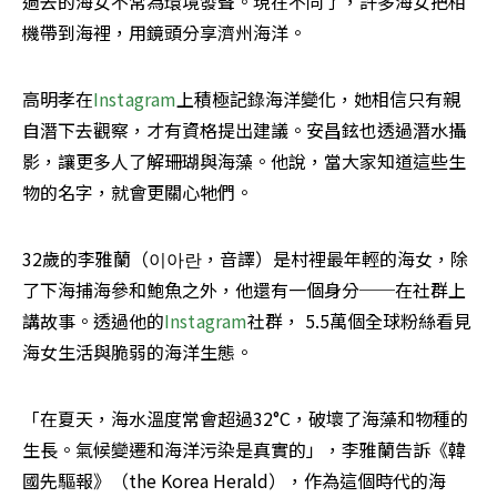
過去的海女不常為環境發聲。現在不同了，許多海女把相
機帶到海裡，用鏡頭分享濟州海洋。
高明孝在
Instagram
上積極記錄海洋變化，她相信只有親
自潛下去觀察，才有資格提出建議。安昌鉉也透過潛水攝
影，讓更多人了解珊瑚與海藻。他說，當大家知道這些生
物的名字，就會更關心牠們。
32歲的李雅蘭（이아란，音譯）是村裡最年輕的海女，除
了下海捕海參和鮑魚之外，他還有一個身分──在社群上
講故事。透過他的
Instagram
社群， 5.5萬個全球粉絲看見
海女生活與脆弱的海洋生態。
「在夏天，海水溫度常會超過32°C，破壞了海藻和物種的
生長。氣候變遷和海洋污染是真實的」，李雅蘭告訴《韓
國先驅報》（the Korea Herald），作為這個時代的海