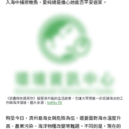
入海中捕撈鮑魚，愛純總是擔心她能否平安返家。
《苦盡柑來遇見你》描寫濟州島的生活故事，也讓大眾想進一步認識海女的工
作與海洋環境。圖片來源：
Netflix FB
時至今日，濟州島海女與危險為伍，還要面對海水溫度升
高、農業污染、海洋物種改變等難題。不同的是，現在的