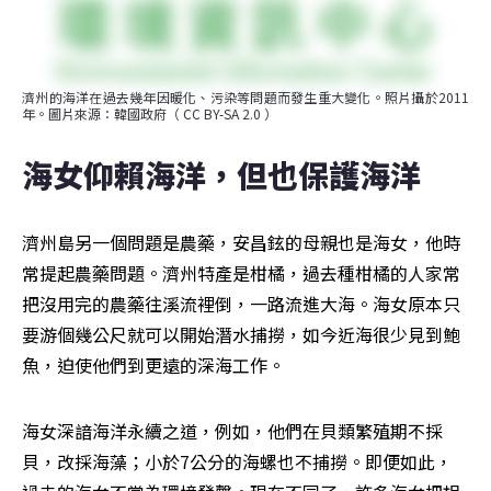
濟州的海洋在過去幾年因暖化、污染等問題而發生重大變化。照片攝於2011
年。圖片來源：韓國政府（ CC BY-SA 2.0 ）
海女仰賴海洋，但也保護海洋
濟州島另一個問題是農藥，安昌鉉的母親也是海女，他時
常提起農藥問題。濟州特產是柑橘，過去種柑橘的人家常
把沒用完的農藥往溪流裡倒，一路流進大海。海女原本只
要游個幾公尺就可以開始潛水捕撈，如今近海很少見到鮑
魚，迫使他們到更遠的深海工作。
海女深諳海洋永續之道，例如，他們在貝類繁殖期不採
貝，改採海藻；小於7公分的海螺也不捕撈。即便如此，