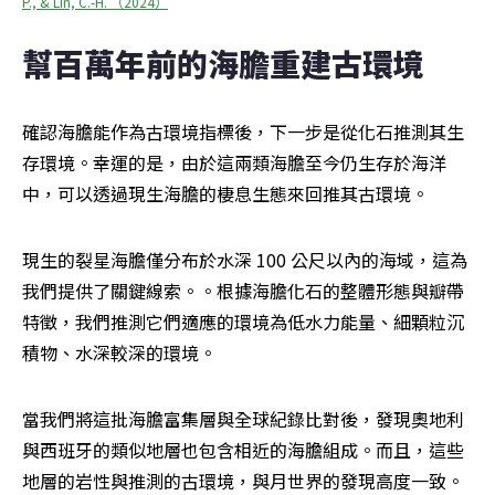
P., & Lin, C.-H. （2024）
幫百萬年前的海膽重建古環境
確認海膽能作為古環境指標後，下一步是從化石推測其生
存環境。幸運的是，由於這兩類海膽至今仍生存於海洋
中，可以透過現生海膽的棲息生態來回推其古環境。
現生的裂星海膽僅分布於水深 100 公尺以內的海域，這為
我們提供了關鍵線索。。根據海膽化石的整體形態與瓣帶
特徵，我們推測它們適應的環境為低水力能量、細顆粒沉
積物、水深較深的環境。
當我們將這批海膽富集層與全球紀錄比對後，發現奧地利
與西班牙的類似地層也包含相近的海膽組成。而且，這些
地層的岩性與推測的古環境，與月世界的發現高度一致。