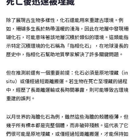
死亡後迅速被埋藏
除了展現古生物多樣性，化石還能用來重建古環境。例
如，珊瑚多生長於熱帶溫暖的淺海，因此在地層中發現珊
瑚化石，可能意味著該地層沉積於類似的環境。這類能指
示特定沉積環境的化石稱為「指相化石」，在地球漫長的
歷史中，指相化石幫助地質學家解決了許多關鍵問題。
但在推測前還有一個重要前提：化石必須是原地埋藏（in 
situ）或僅經過短距離搬運。若生物在死亡至埋藏的過程
中，經歷了長距離運輸或長時間暴露，則可能導致古環境
重建的誤判。
以月世界的海膽化石為例，雖然這些海膽的殼體極薄，但
幾乎所有標本都是完整個體，而非破碎殘骸。這代表了它
們很可能是原地埋藏，或僅經過短距離搬運，才能保持如