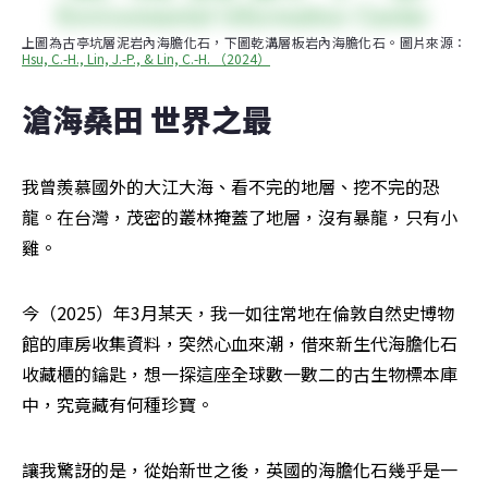
上圖為古亭坑層泥岩內海膽化石，下圖乾溝層板岩內海膽化石。圖片來源：
Hsu, C.-H., Lin, J.-P., & Lin, C.-H. （2024）
滄海桑田 世界之最
我曾羨慕國外的大江大海、看不完的地層、挖不完的恐
龍。在台灣，茂密的叢林掩蓋了地層，沒有暴龍，只有小
雞。
今（2025）年3月某天，我一如往常地在倫敦自然史博物
館的庫房收集資料，突然心血來潮，借來新生代海膽化石
收藏櫃的鑰匙，想一探這座全球數一數二的古生物標本庫
中，究竟藏有何種珍寶。
讓我驚訝的是，從始新世之後，英國的海膽化石幾乎是一