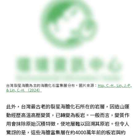
台灣裂星海膽為主的海膽化石富集層分布。圖片來源：
Hsu, C.-H., Lin, J.-P., 
& Lin, C.-H. （2024）
此外，台灣最古老的裂星海膽化石所在的岩層，因造山運
動經歷高溫高壓變質，已轉變為板岩。一般而言，變質作
用會抹除原始沉積特徵，使地層難以回溯其原岩。但令人
驚訝的是，這些海膽富集層在約4000萬年前的板岩與約