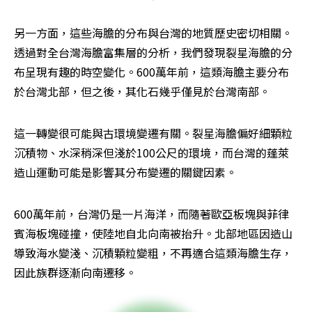
另一方面，這些海膽的分布與台灣的地質歷史密切相關。
透過對全台灣海膽富集層的分析，我們發現裂星海膽的分
布呈現有趣的時空變化。600萬年前，這類海膽主要分布
於台灣北部，但之後，其化石幾乎僅見於台灣南部。
這一轉變很可能與古環境變遷有關。裂星海膽偏好細顆粒
沉積物、水深稍深但淺於100公尺的環境，而台灣的蓬萊
造山運動可能是影響其分布變遷的關鍵因素。
600萬年前，台灣仍是一片海洋，而隨著歐亞板塊與菲律
賓海板塊碰撞，使陸地自北向南被抬升。北部地區因造山
導致海水變淺、沉積顆粒變粗，不再適合這類海膽生存，
因此族群逐漸向南遷移。