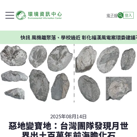
電子報
登入
訊
風機離聚落、學校過近 彰化福漢風電案環委建議不應開發
2025年08月14日
惡地變寶地：台灣團隊發現月世
界出土百萬年前海膽化石