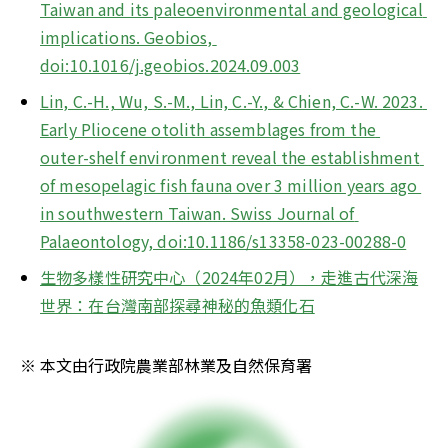
Taiwan and its paleoenvironmental and geological 
implications. Geobios, 
doi:10.1016/j.geobios.2024.09.003
Lin, C.-H., Wu, S.-M., Lin, C.-Y., & Chien, C.-W. 2023. 
Early Pliocene otolith assemblages from the 
outer-shelf environment reveal the establishment 
of mesopelagic fish fauna over 3 million years ago 
in southwestern Taiwan. Swiss Journal of 
Palaeontology, doi:10.1186/s13358-023-00288-0
生物多樣性研究中心（2024年02月），走進古代深海
世界：在台灣南部探尋神秘的魚類化石
※ 本文由行政院農業部林業及自然保育署 