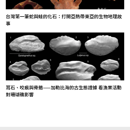
台灣第一筆蛇與蛙的化石：打開亞熱帶東亞的生物地理故
事
耳石、咬痕與骨骼——加勒比海的古生態證據 看漁業活動
對珊瑚礁影響