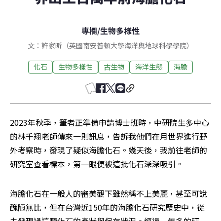
專欄
/
生物多樣性
文：許家昕（英國南安普頓大學海洋與地球科學學院）
化石
生物多樣性
古生物
海洋生態
海膽
2023年秋季，筆者正準備申請博士班時，中研院生多中心
的林千翔老師傳來一則訊息，告訴我他們在月世界進行野
外考察時，發現了疑似海膽化石。幾天後，我前往老師的
研究室查看標本，第一眼便被這批化石深深吸引。
海膽化石在一般人的審美觀下雖然稱不上美麗，甚至可說
醜陋無比，但在台灣近150年的海膽化石研究歷史中，從
未發現過這類化石的產狀與保存狀況。經過一年多的研