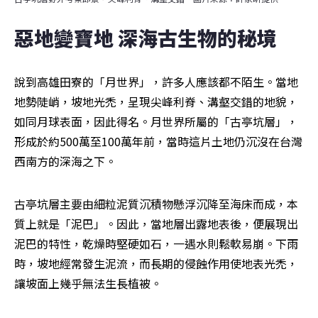
惡地變寶地 深海古生物的秘境
說到高雄田寮的「月世界」，許多人應該都不陌生。當地
地勢陡峭，坡地光禿，呈現尖峰利脊、溝壑交錯的地貌，
如同月球表面，因此得名。月世界所屬的「古亭坑層」，
形成於約500萬至100萬年前，當時這片土地仍沉沒在台灣
西南方的深海之下。
古亭坑層主要由細粒泥質沉積物懸浮沉降至海床而成，本
質上就是「泥巴」。因此，當地層出露地表後，便展現出
泥巴的特性，乾燥時堅硬如石，一遇水則鬆軟易崩。下雨
時，坡地經常發生泥流，而長期的侵蝕作用使地表光禿，
讓坡面上幾乎無法生長植被。