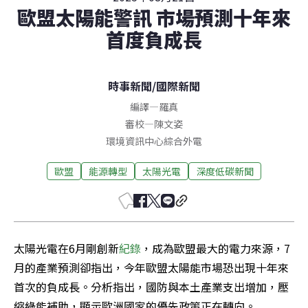
歐盟太陽能警訊 市場預測十年來
首度負成長
時事新聞
/
國際新聞
編譯
—
羅真
審校
—
陳文姿
環境資訊中心綜合外電
歐盟
能源轉型
太陽光電
深度低碳新聞
太陽光電在6月剛創新
紀錄
，成為歐盟最大的電力來源，7
月的產業預測卻指出，今年歐盟太陽能市場恐出現十年來
首次的負成長。分析指出，國防與本土產業支出增加，壓
縮綠能補助，顯示歐洲國家的優先政策正在轉向。