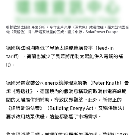
根據歐盟太陽能產業分析，今年家戶光電（深紫色）成長放緩，而大型地面光
電（黃橙色）將占新增安裝量的五成。圖片來源：SolarPower Europe
德國與法國均降低了屋頂太陽能躉購費率（feed-in 
tariff），荷蘭也減少了民眾將用剩太陽能併入電網的補
助。
德國光電安裝公司enerix總經理克努斯（Peter Knuth）告
訴《路透社》，德國境內的假消息稱政府取消供電高峰期
間的太陽能併網補助，導致民眾觀望。此外，新修正的
《建築能源法案》（Building Energy Act，又稱供暖法）
要求改用熱泵供暖，這些都影響了市場需求。
為實現減碳目標，並擺脫對俄羅斯能源依賴，歐盟訂2030