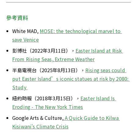
參考資料
White MAD, 
MOSE: the technological marvel to 
save Venice
彭博社（2022年3月11日），
Easter Island at Risk 
From Rising Seas, Extreme Weather
半島電視台（2025年8月13日），
Rising seas could 
put Easter Island’s iconic statues at risk by 2080: 
Study 
紐約時報（2018年3月15日），
Easter Island Is 
Eroding - The New York Times
Google Arts & Culture,
 A Quick Guide to Kilwa 
Kisiwani's Climate Crisis