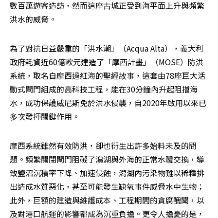
數百萬遊客造訪，然而這座古城正受到海平面上升與頻繁
洪水的威脅。
為了對抗日益嚴重的「洪水潮」（Acqua Alta），義大利
政府耗資近60億歐元建造了「摩西計畫」（MOSE）防洪
系統，取名自摩西過紅海的聖經故事，這套由78座巨大活
動式閘門組成的高科技工程，能在30分鐘內升起阻擋海
水，成功保護威尼斯免於洪水侵襲，自2020年啟用以來已
多次發揮關鍵作用。
摩西系統雖然有效防洪，卻也衍生出許多始料未及的問
題。頻繁關閉閘門阻礙了潟湖與外海的正常水體交換，導
致鹽沼沉積率下降、加速侵蝕，潟湖內污染物難以稀釋排
出造成水質惡化，甚至可能發生缺氧事件威脅水中生物；
此外，巨額的建造與維護成本、工程期間的貪腐醜聞，以
及對港口航運的影響都成為沉重負擔。更令人擔憂的是，