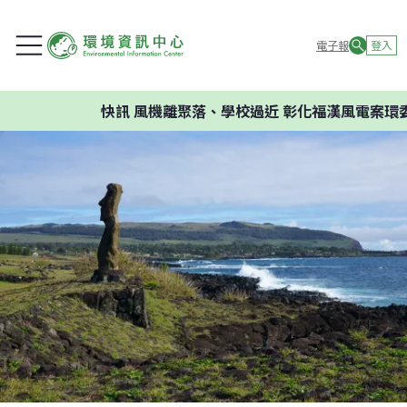
電子報
登入
快訊
風機離聚落、學校過近 彰化福漢風電案環委建議不