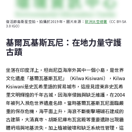
復活節島衛星空拍。拍攝於2019年。圖片來源：
歐洲太空總署
（CC BY-SA 
3.0 IGO）
基爾瓦基斯瓦尼：在地力量守護
古蹟
坐落在印度洋上，坦尚尼亞海岸外其中一個小島，是世界
文化遺產「基爾瓦基斯瓦尼」（Kilwa Kisiwani），Kilwa 
Kisiwani是史瓦希里語的貿易城市，這座見證東非史瓦希
里文明輝煌的千年古城，因海岸侵蝕與缺乏維護，在2004
年被列入瀕危世界遺產名錄。當時基爾瓦基斯瓦尼面臨嚴
重的保存危機，海平面上升，海浪不斷衝擊珊瑚石建成的
古建築，大清真寺、胡斯尼庫布瓦宮殿等重要遺跡出現牆
體坍塌與地基流失，加上植被破壞和缺乏系統性管理，這