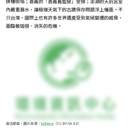
牌樓倒塌；嘉義的「嘉義舊監獄」受損；澎湖的天后宮室
內嚴重漏水，讓極端天氣下的古蹟保存問題浮上檯面。不
只台灣，國際上也有許多世界遺產受到氣候變遷的威脅，
面臨著毀損、消失的危機。
復活節島。圖片來源：
kallerna
（CC BY-SA 4.0）