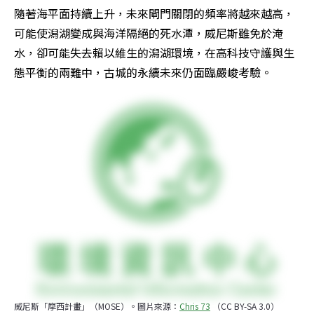
隨著海平面持續上升，未來閘門關閉的頻率將越來越高，
可能使潟湖變成與海洋隔絕的死水潭，威尼斯雖免於淹
水，卻可能失去賴以維生的潟湖環境，在高科技守護與生
態平衡的兩難中，古城的永續未來仍面臨嚴峻考驗。
威尼斯「摩西計畫」（MOSE）。圖片來源：
Chris 73
 （CC BY-SA 3.0）