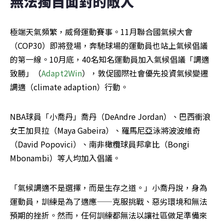
無法獨自面對的敵人
極端天氣頻繁，威脅運動賽事。11月聯合國氣候大會
（COP30）即將登場，奔馳球場的運動員也站上氣候倡議
的第一線。10月底，40名知名運動員加入氣候倡議「調適
致勝」（
Adapt2Win
），敦促國際社會優先投資氣候變遷
調適（climate adaption）行動。
NBA球員「小喬丹」喬丹（DeAndre Jordan）、巴西衝浪
女王加貝拉（Maya Gabeira）、羅馬尼亞泳將波波維奇
（David Popovici）、南非橄欖球員邦拿比（Bongi 
Mbonambi）等人均加入倡議。
「氣候調適不是選擇，而是生存之道。」小喬丹說，身為
運動員，訓練是為了適應——克服挑戰、惡劣環境和無法
預期的挫折。然而，任何訓練都無法以讓社區做足準備來