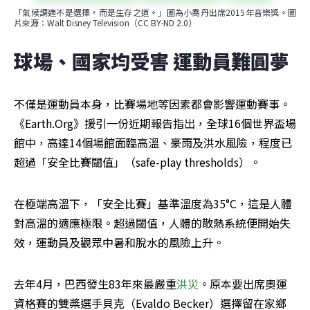
「氣候調適不是選擇，而是生存之道。」圖為小喬丹出席2015年音樂獎。圖
片來源：Walt Disney Television（CC BY-ND 2.0）
球場、國家均受害 運動員難圓夢
不僅是運動員本身，比賽場地等因素都會影響運動賽事。
《Earth.Org》援引一份近期報告指出，全球16個世界盃場
館中，高達14個場館面臨高溫、豪雨及洪水風險，程度已
超過「安全比賽閾值」（safe-play thresholds）。
在極端高溫下，「安全比賽」基準溫度為35°C，這是人體
對高溫的適應極限。超過閾值，人體的散熱系統便開始失
效，運動員及觀眾中暑和脫水的風險上升。
去年4月，巴西發生83年來最嚴重
洪災
。原本要出席奧運
資格賽的雙槳選手貝克（Evaldo Becker）選擇留在家鄉