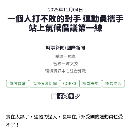
2025年11月04日
一個人打不敗的對手 運動員攜手
站上氣候倡議第一線
時事新聞
/
國際新聞
編譯
—
羅真
審校
—
陳文姿
環境資訊中心綜合外電
氣候變遷
深度低碳新聞
COP30
極端天氣
極端高溫
實在太熱了，連體力過人，長年在戶外受訓的運動員也受
不了！