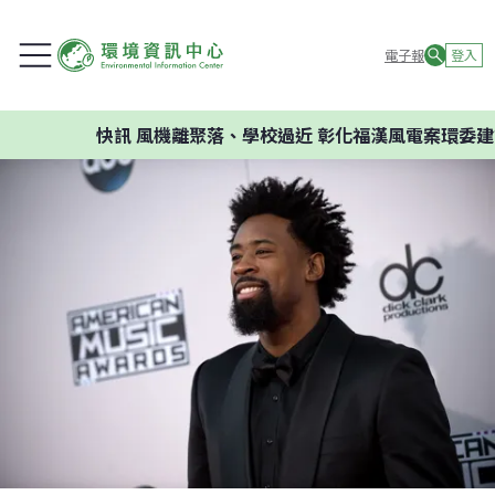
電子報
登入
快訊
風機離聚落、學校過近 彰化福漢風電案環委建議不