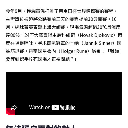
今年9月，極端高溫打亂了東京田徑世界錦標賽的賽程，
主辦單位被迫將公路賽前三天的賽程提前30分開賽。10
月，網球菁英齊聚上海大師賽，現場氣溫超過30°C且濕度
達80%，24座大滿貫得主喬科維奇（Novak Djokovic）兩
度在場邊嘔吐，尋求衛冕冠軍的辛納（Jannik Sinner）因
抽筋退賽。丹麥球星魯內（Holger Rune）喊道：「難道
要等到選手猝死球場才正視問題？」