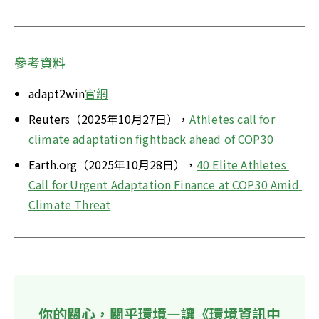
參考資料
adapt2win
官網
Reuters（2025年10月27日），
Athletes call for 
climate adaptation fightback ahead of COP30
Earth.org（2025年10月28日），
40 Elite Athletes 
Call for Urgent Adaptation Finance at COP30 Amid 
Climate Threat
你的關心，關乎環境—讓《環境資訊中