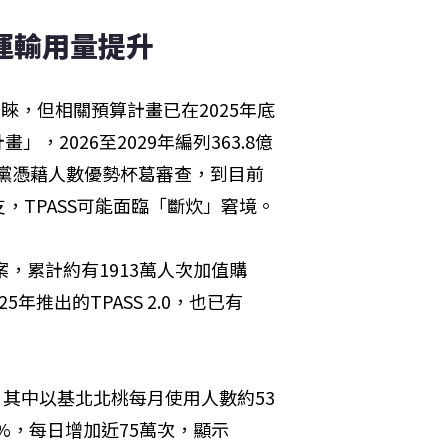
共運輸用量提升
青睞，但相關預算計畫已在2025年底
，2026至2029年編列363.8億
野黨憑藉人數優勢杯葛審查，到目前
，TPASS可能面臨「斷炊」窘境。
案，累計約有1913萬人次加值購
年推出的TPASS 2.0，也已有
策，其中以基北北桃每月使用人數約53
4%，每日增加近75萬次，顯示