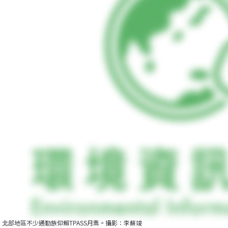
北部地區不少通勤族仰賴TPASS月票。攝影：李蘇竣