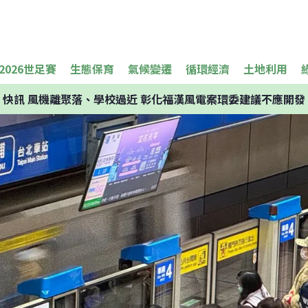
2026世足賽
生態保育
氣候變遷
循環經濟
土地利用
快訊
風機離聚落、學校過近 彰化福漢風電案環委建議不應開發