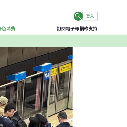
登入
綠色消費
訂閱電子報
捐款支持