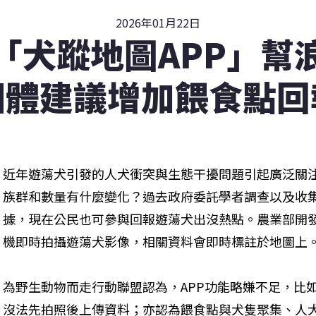
2026年01月22日
「犬蹤地圖APP」幫
團體建議增加餵食點回
近年遊蕩犬引發的人犬衝突與生態干擾問題引起廣泛關
族群和數量有什麼變化？過去政府委託學者調查以及收
據，現在公民也可參與回報遊蕩犬出沒熱點。農業部開發
機即時拍攝遊蕩犬影像，相關資料會即時標註於地圖上
為野生動物而走行動聯盟認為，APP功能略嫌不足，比
沒法先拍照後上傳資料；亦認為餵食點與犬隻聚集、人