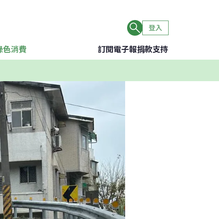
登入
綠色消費
訂閱電子報
捐款支持