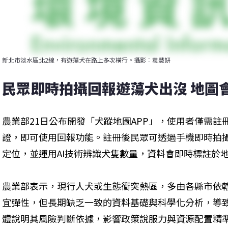
新北市淡水區北2線，有遊蕩犬在路上多次橫行。攝影︰袁慧妍
民眾即時拍攝回報遊蕩犬出沒 地圖
農業部21日公布開發「犬蹤地圖APP」，使用者僅需
證，即可使用回報功能。註冊後民眾可透過手機即時拍攝
定位，並運用AI技術辨識犬隻數量，資料會即時標註於
農業部表示，現行人犬或生態衝突熱區，多由各縣市依
宜彈性，但長期缺乏一致的資料基礎與科學化分析，導
體說明其風險判斷依據，影響政策說服力與資源配置精