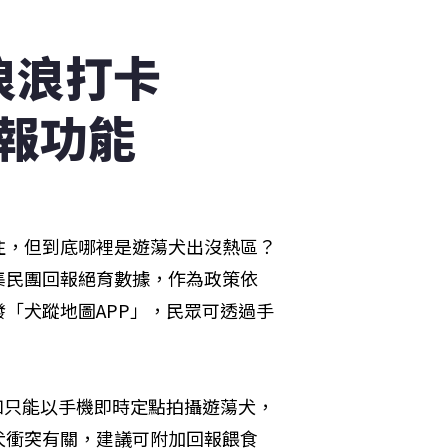
浪浪打卡
報功能
注，但到底哪裡是遊蕩犬出沒熱區？
集民團回報絕育數據，作為政策依
「犬蹤地圖APP」，民眾可透過手
。
如只能以手機即時定點拍攝遊蕩犬，
犬衝突有關，建議可附加回報餵食