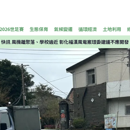
2026世足賽
生態保育
氣候變遷
循環經濟
土地利用
快訊
風機離聚落、學校過近 彰化福漢風電案環委建議不應開發