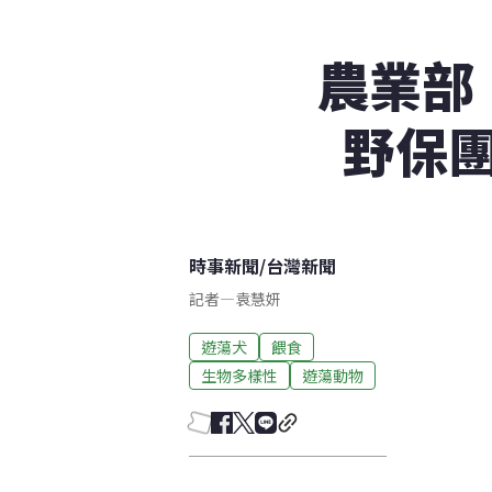
農業部
野保
時事新聞
/
台灣新聞
記者
—
袁慧妍
遊蕩犬
餵食
生物多樣性
遊蕩動物