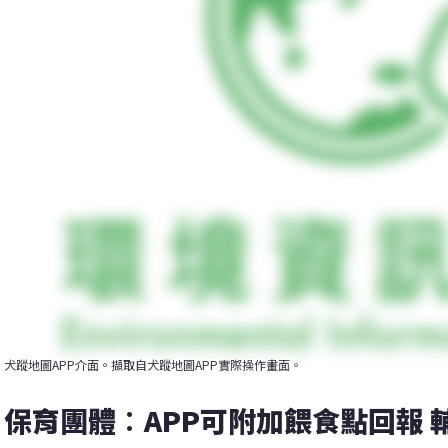
犬蹤地圖APP介面。擷取自犬蹤地圖APP實際操作畫面。
保育團體︰APP可附加餵食點回報 