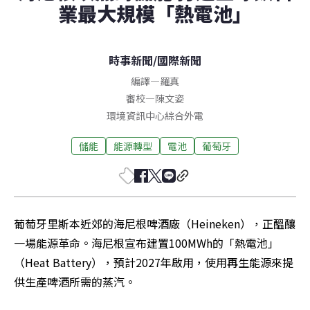
業最大規模「熱電池」
時事新聞
/
國際新聞
編譯
—
羅真
審校
—
陳文姿
環境資訊中心綜合外電
儲能
能源轉型
電池
葡萄牙
葡萄牙里斯本近郊的海尼根啤酒廠（Heineken），正醞釀
一場能源革命。海尼根宣布建置100MWh的「熱電池」
（Heat Battery），預計2027年啟用，使用再生能源來提
供生產啤酒所需的蒸汽。