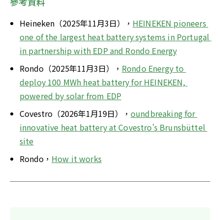
參考資料
Heineken（2025年11月3日），
HEINEKEN pioneers 
one of the largest heat battery systems in Portugal 
in partnership with EDP and Rondo Energy
Rondo（2025年11月3日），
Rondo Energy to 
deploy 100 MWh heat battery for HEINEKEN, 
powered by solar from EDP
Covestro（2026年1月19日），
oundbreaking for 
innovative heat battery at Covestro's Brunsbüttel 
site
Rondo，
How it works