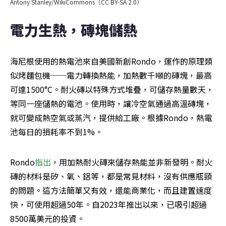
Antony Stanley/WikiCommons（CC BY-SA 2.0）
電力生熱，磚塊儲熱
海尼根使用的熱電池來自美國新創Rondo，運作的原理類
似烤麵包機──電力轉換熱能，加熱數千噸的磚塊，最高
可達1500°C。耐火磚以特殊方式堆疊，可儲存熱量數天，
等同一座儲熱的電池。使用時，讓冷空氣通過高溫磚塊，
就可變成熱空氣或蒸汽，提供給工廠。根據Rondo，熱電
池每日的損耗率不到1%。
Rondo
指出
，用加熱耐火磚來儲存熱能並非新發明。耐火
磚的材料是矽、氧、鋁等，都是常見材料，沒有供應瓶頸
的問題。這方法簡單又有效，還能商業化，而且建置速度
快，可使用超過50年。自2023年推出以來，已吸引超過
8500萬美元的投資。