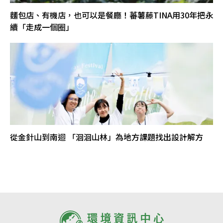
麵包店、有機店，也可以是餐廳！蕃薯藤TINA用30年把永
續「走成一個圈」
從金針山到南迴 「洄洄山林」為地方課題找出設計解方