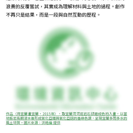
浪費的反覆嘗試，其實成為理解材料與土地的過程。創作
不再只是結果，而是一段與自然互動的歷程。
作品〈用宜蘭畫宜蘭，2015年〉，取宜蘭河河底岩石研磨成色粉入畫，以當
地板岩長期浸水後形成氧化亞鐵與氧化亞鋁的墨綠色調，呈現宜蘭多雨多水的
風土特質。圖片來源：洪晧倫 提供