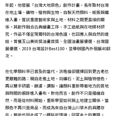
年起，他發展「台灣大地原色」創作計畫，長年取材台灣
在地土壤、礦物、植物與生物，自製天然顏料、紙張與纖
維入畫，嘗試重建藝術家與土地、材料之間更直接的關
係。其創作融合古典繪畫工序、手工造紙與在地媒材研
究，作品不僅呈現獨特的台灣色譜，也回應人與自然的連
結。曾獲玉山美術獎油畫首獎、全國油畫展優選、台灣國
展優選、2019 台灣設計Best100，並舉辦國內外個展40餘
次。
在化學顏料早已普及的當代，洪晧倫卻選擇回到更古老也
更艱難的路：親自走進土地，向礦石、泥土與植物借色，
再以雙手研磨、篩濾、調製，讓顏料重新帶著地方的質地
與時間的痕跡進入畫布。對他而言，創作不只是描繪自
然，而是從材料開始，重新學習如何與土地建立關係。當
顏色不再只是商品，而成為來自台灣山川草木的具體存
在，藝術也因此成了一種貼近環境、回望本土的實踐。