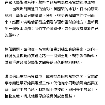
在當代藝術體系裡，顏料早已被視為理所當然的現成物
——從歐洲荷蘭進口的油彩、英國製的水彩、日本的膠彩
材料，藝術家只需購買、使用，很少再追問它們從何而
來。然而，洪晧倫卻從這個看似理所當然的地方，重新提
出一個根本問題：我們在台灣創作，為什麼沒有屬於自己
的顏料？
這個問題，讓他從一名古典油畫訓練出身的畫家，走向一
條漫長且孤獨的實踐之路——回到土地，親手製作顏料，
試圖重建台灣與藝術之間失落已久的材料連結。
洪晧倫出生於南投草屯，成長於農田與鄉野之間。父親從
事寺廟建築彩繪與雕塑工作，使他從小同時接觸自然與工
藝。廟宇中的色彩、材料與手作技術，與田野中的泥土、
植物交織，構成他最早的視覺與感官經驗。