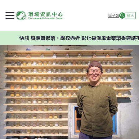
電子報
登入
訊
風機離聚落、學校過近 彰化福漢風電案環委建議不應開發