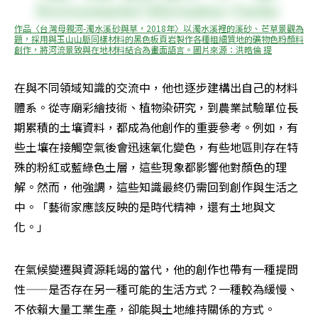
作品〈台灣母親河-濁水溪砂與草，2018年〉以濁水溪裡的溪砂、芒草景觀為
題，採用與玉山山脈同樣材料的黑色板頁岩製作各種粗細質地的礦物色粉顏料
創作，將河流景致與在地材料結合為畫面語言。圖片來源：洪晧倫 提
在與不同領域知識的交流中，他也逐步建構出自己的材料
體系。從寺廟彩繪技術、植物染研究，到農業試驗單位長
期累積的土壤資料，都成為他創作的重要參考。例如，有
些土壤在接觸空氣後會迅速氧化變色，有些地區則存在特
殊的粉紅或藍綠色土層，這些現象都影響他對顏色的理
解。然而，他強調，這些知識最終仍需回到創作與生活之
中。「藝術家應該反映的是時代精神，還有土地與文
化。」
在氣候變遷與資源耗竭的當代，他的創作也帶有一種提問
性——是否存在另一種可能的生活方式？一種較為緩慢、
不依賴大量工業生產，卻能與土地維持關係的方式。