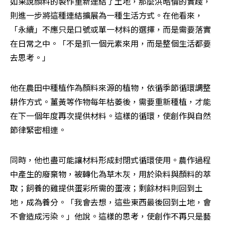
如果說顏料的製作重新連結了土地，那麼洪晧倫的實踐，
則進一步將這種連結擴展為一種生活方式。在他看來，
「永續」不應只是口號或單一材料的選擇，而是需要落實
在日常之中。「不是抓一個元素來用，而是整個生活都要
去思考。」
他在農田中種植作為顏料來源的植物，依循季節循環調整
耕作方式。薑黃等作物每年枯萎後，需要重新種植，才能
在下一個年度再次提供材料。這樣的循環，使創作與自然
節律緊密相連。
同時，他也盡可能讓材料形成封閉式循環使用。農作過程
中產生的廢棄物，被轉化為草木灰，用於染料與顏料的萃
取；飼養的雞提供蛋彩所需的蛋液；剩餘材料則回到土
地，成為養分。「我會去想，這些東西最後回到土地，會
不會造成污染。」他說。這樣的思考，使創作不再只是藝