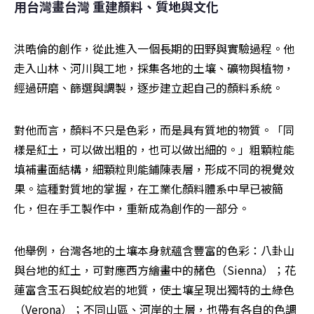
用台灣畫台灣 重建顏料、質地與文化
洪晧倫的創作，從此進入一個長期的田野與實驗過程。他
走入山林、河川與工地，採集各地的土壤、礦物與植物，
經過研磨、篩選與調製，逐步建立起自己的顏料系統。
對他而言，顏料不只是色彩，而是具有質地的物質。「同
樣是紅土，可以做出粗的，也可以做出細的。」粗顆粒能
填補畫面結構，細顆粒則能鋪陳表層，形成不同的視覺效
果。這種對質地的掌握，在工業化顏料體系中早已被簡
化，但在手工製作中，重新成為創作的一部分。
他舉例，台灣各地的土壤本身就蘊含豐富的色彩：八卦山
與台地的紅土，可對應西方繪畫中的赭色（Sienna）；花
蓮富含玉石與蛇紋岩的地質，使土壤呈現出獨特的土綠色
（Verona）；不同山區、河岸的土層，也帶有各自的色調