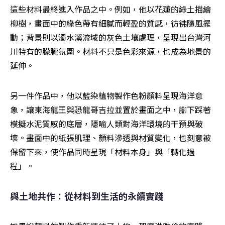
這些材料最終進入作品之中。例如，他以花蓮的綠土描繪
柳樹，畫面中的綠色帶有細膩而輕盈的質感，彷彿隨風擺
動；背景則以濁水溪流域的灰色土壤處理，呈現出台灣河
川特有的朦朧氛圍。材料不只是色彩來源，也成為地景的
延伸。
另一件作品中，他以藍染植物製作色粉顏料呈現海洋意
象，讓東海龍王與恐龍哥吉拉並置於畫面之中，腳下踩著
模擬水泥質感的底層，隱喻人類對海洋環境的干預與破
壞。畫面中的紙張肌理、顏料滲透與材質變化，也刻意被
保留下來，使作品同時呈現「材料本身」與「轉化過
程」。
與土地共作：從材料到生活的永續實踐