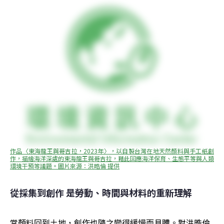
作品〈東海龍王與哥吉拉，2023年〉，以自製台灣在地天然顏料與手工紙創
作，描繪海洋深處的東海龍王與哥吉拉，藉此回應海洋保育、生態平等與人類
環境干預等議題。圖片來源：洪晧倫 提供
從採集到創作 是勞動、時間與材料的重新理解
當顏料回到土地，創作也隨之變得緩慢而具體。對洪晧倫