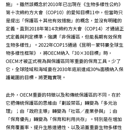
施」。雖然該概念於2010年已出現在《生物多樣性公約》
第十次締約方大會（COP10）的愛知目標11中，但當時只
是提出「保護區＋其他有效措施」的概念，並沒有明確的
定義。直到2018年第14次締約方大會（COP14）才通過正
式定義與判定標準，強調「非保護區，但能長期有效保育
生物多樣性」。2022年COP15通過《昆明－蒙特婁全球生
物多樣性框架》，將OECM納入「30×30目標」時，
OECM才被正式視為與保護區同等重要的保育工具。少了
它，全球陸域和海域要在2030年底前達成30%面積納入保
護範圍的目標，將更難實現。
此外，OECM重要的特徵以及和傳統保護區的不同，在於
它把傳統保護區的思維由「劃設禁區」轉變為「多元治
理」；由「政府主導」轉變為「社區／產業參與」；由
「保育優先」轉變為「保育和利用共存」。特別是在增加
保育覆蓋率、提升生態連通性、以及涵蓋重要生物多樣性