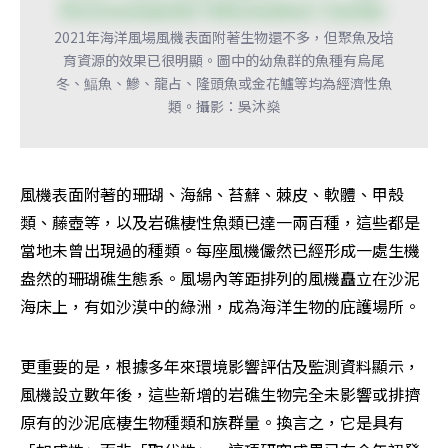
2021年海洋風場風機表面附著生物還不多，但聚魚及培
育資源的效果已很明顯。圖中的幼魚群的魚種有烏尾
冬、鰏魚、鰺、龍占、隆頭魚或金花鱸等均為經濟性魚
類。攝影：吳沐燊
風機表面附著的珊瑚、海綿、苔蘚、棘皮、軟體、甲殼
類、藤壺等，以及岩礁棲性魚類已達一兩百種，這些都是
當地未曾出現過的種類。每座風機儼然已經形成一處生機
盎然的珊瑚礁生態系。風場內等距排列的風機矗立在沙泥
海床上，有如沙漠中的綠洲，成為海洋生物的庇護場所。
更重要的是，根據多年來環境影響評估及監測資料顯示，
風機設立數年後，這些新增的岩礁生物完全未影響或排擠
原有的沙泥底棲生物種類和族群量。換言之，它是具有