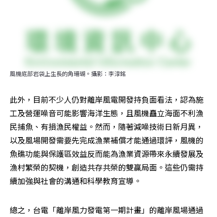
風機底部岩袋上生長的角珊瑚。攝影：李淳銘
此外，目前不少人仍對離岸風電開發持負面看法，認為施
工及營運噪音可能影響海洋生態，且風機矗立海面不利漁
民捕魚、有損漁民權益。然而，隨著減噪技術日新月異，
以及風場開發需要先完成漁業補償才能通過環評，風機的
魚礁功能與保護區效益反而能為漁業資源帶來永續發展及
漁村繁榮的契機，創造共存共榮的雙贏局面。這些仍需持
續加強與社會的溝通和科學教育宣導。
總之，台電「離岸風力發電第一期計畫」的離岸風場通過