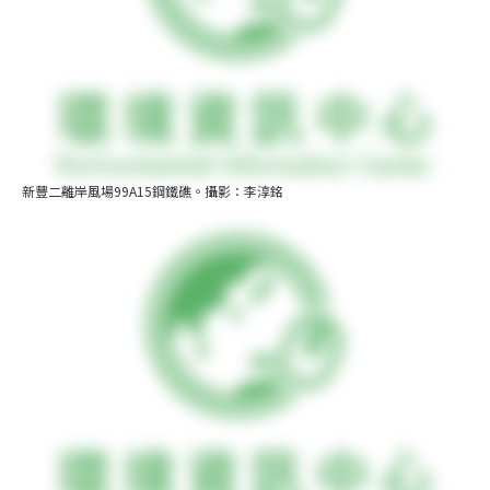
新豐二離岸風場99A15鋼鐵礁。攝影：李淳銘