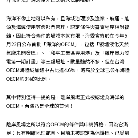
海洋不像土地可以私有，且海域治理涉及漁業、航運、能
源及海域使用等跨部門管理，認定條件與審查程序相對複
雜，因此符合條件的場域本就有限。海委會終於在今年5
月22日公布首批「海洋的OECM」，包括「觀塘液化天然
氣廠未開發區」、「和平工業區專用港」及「離岸風力發
電第一期計畫」等三處場址。數量雖然不多，但在台灣
OECM海陸域加總中占比達4.6%，略高於全球已公布海陸
OECM約3%的比例。
其中特別值得一提的是，離岸風場正式被認證為海洋的
OECM，台灣乃是全球的首例！
離岸風場之所以符合OECM的條件與申請資格，因為它滿
足：具有明確地理範圍、目前未被認定為保護區、已受到