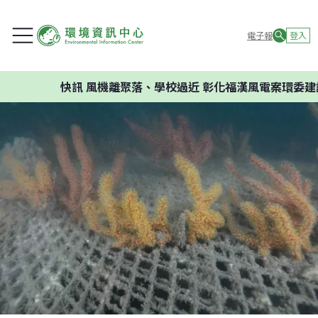
電子報
登入
快訊
風機離聚落、學校過近 彰化福漢風電案環委建議不應開發