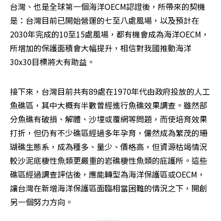
台灣、也是全球第一個海洋OECM認證後，所帶來的契機
是：台灣目前已開始營運的七至八處風場，以及預計在
2030年完成的10至15處風場，都有機會成為海洋OECM，
所增加的保護面積會大幅提升，相信對我國推動海洋
30x30目標將大有助益。
接下來，台灣目前共有89處在1970年代由政府投放的人工
魚礁區，其中大概有半數曾經進行魚礁效果調查。雖然部
分魚礁有破損、解體、沙埋或覆網等問題，而使培育效果
打折，但仍有不少礁區經過多年孕育，儼然成為繁茂的珊
瑚礁生態系，成為種多、量少、價格高，但資源枯竭情況
較沙泥底棲性魚類更嚴重的岩礁棲性魚類的庇護所。這些
礁區經過調查評估後，應能轉型為海洋保護區或OECM，
讓台灣在新增海洋保護區面臨相當困難的情況之下，開創
另一個努力方向。