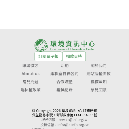
訂閱電子報
捐款支持
環境徵才
活動
關於我們
About us
編輯室自律公約
網站授權條款
常見問題
合作媒體
投稿須知
隱私權政策
獲獎紀錄
意見回饋
© Copyright 2026 環境資訊中心 版權所有
公益勸募字號：
衛部救字第1141364365號
服務信箱：
service@tnf.org.tw
投稿信箱：
infor@e-info.org.tw