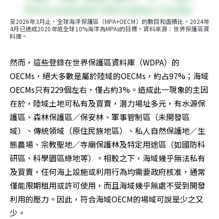
至2026年3月止，全球海洋保護區（MPA+OECM）的數目和面積比。2024年
4月已達成2020年底全球10%海洋為MPAs的目標。資料來源：世界保護區資
料庫。
然而，這些登錄在世界保護區資料庫（WDPA）的
OECMs，絕大多數是屬於陸域的OECMs，約占97%；海域
OECMs只有229個左右，僅占約3%。造成此一現象的主因
在於，陸域土地可私有及買賣，潛力場址多元，有水源保
護區、森林保護區／保安林、軍事管制區（未開發區
域）、傳統領域（原住民族地區）、私人自然保護地／生
態農場、宗教聖地／寺廟保護林及特定用途區（如國防科
研區、科學園區綠地等）。相較之下，海域幾乎無法私有
及買賣，任何海上設施或利用行為均需要政府核准，通常
僅能限期租用或許可使用，而且海域幾乎無處不受到開發
利用的壓力。因此，符合海域OECM的場域可說是少之又
少。