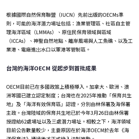
根據國際自然保育聯盟（IUCN）先前出版的OECMs準
則，可能的海洋潛力場址包括：漁業管理區、社區自主管
理海洋區域（LMMAs）、原住民保育領域與區域
（ICCAs）、神聖自然地點、離岸風場與人工魚礁、以及工
業港、電廠進岀水口以軍港等管制區。
台灣的海洋OECM 從起步到首批成果
OECM目前已在多國政策上積極導入。加拿大、歐洲、澳
洲等國已建立認定制度；台灣也在2025年推動「保育共生
地」及「海洋有效保育區」認證，分別由林保署及海保署
主政。台灣陸域的保育共生地已於今年3月26日由林保署
授證給62處場址以及三處潛力場址。相較之下，海洋領域
目前公告數量較少，主要原因在於海洋OECM於去年《海
洋保育法》通過後才正式納入法制推動。