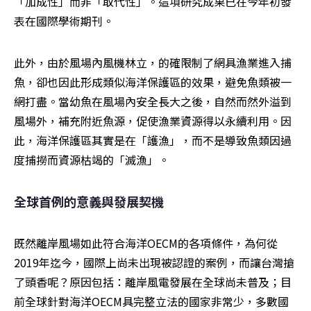
「加成性」而非「取代性」。這項研究成果已在今年初發
表在國際學術期刊。
此外，由於風場內風機林立，的確限制了網具漁業進入捕
魚，卻也因此形成類似海洋保護區的效果，避免魚類被一
網打盡。當幼魚在風場內安全長大之後，自然而然外溢到
風場外，補充附近魚源，促使漁業資源得以永續利用。因
此，海洋保護區其實是在「護漁」，而不是導致魚類因過
度捕撈而資源枯竭的「滅漁」。
全球首例的意義與發展契機
既然離岸風場如此符合海洋OECM的各項條件，為何從
2019年迄今，國際上尚未出現被認證的案例，而讓台灣搶
了頭香呢？原因包括：離岸風電發展在全球尚未普及；目
前全球針對海洋OECM具完整立法的國家非常少，多數國