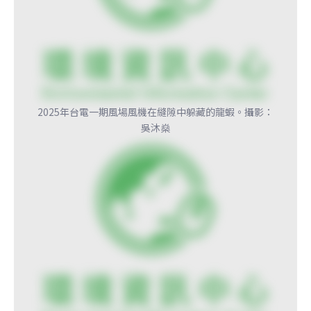
2025年台電一期風場風機在縫隙中躲藏的龍蝦。攝影：
吳沐燊