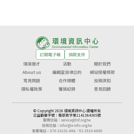
訂閱電子報
捐款支持
環境徵才
活動
關於我們
About us
編輯室自律公約
網站授權條款
常見問題
合作媒體
投稿須知
隱私權政策
獲獎紀錄
意見回饋
© Copyright 2026 環境資訊中心 版權所有
公益勸募字號：
衛部救字第1141364365號
服務信箱：
service@tnf.org.tw
投稿信箱：
infor@e-info.org.tw
客服電話：070-10101-666／02-2910-6000