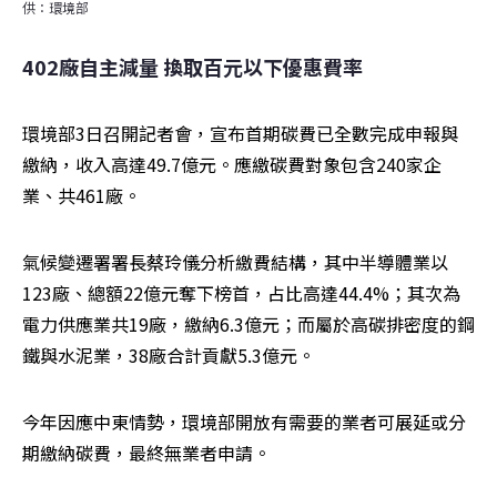
供：環境部
402廠自主減量 換取百元以下優惠費率
環境部3日召開記者會，宣布首期碳費已全數完成申報與
繳納，收入高達49.7億元。應繳碳費對象包含240家企
業、共461廠。
氣候變遷署署長蔡玲儀分析繳費結構，其中半導體業以
123廠、總額22億元奪下榜首，占比高達44.4%；其次為
電力供應業共19廠，繳納6.3億元；而屬於高碳排密度的鋼
鐵與水泥業，38廠合計貢獻5.3億元。
今年因應中東情勢，環境部開放有需要的業者可展延或分
期繳納碳費，最終無業者申請。