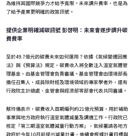
為維持其國際競爭力才給予寬限。未來調升費率，也是為
了給予產業更明確的政策訊號。
提供企業明確減碳訊號 彭啓明：未來會逐步調升碳
費費率
至於49.7億元的碳費未來如何運用？依據《氣候變遷因應
法》與《預算法》規定，碳費收入將全數注入溫室氣體管
理基金，由基金管理會負責審議。基金管理會由環境部長
擔任召集人，成員除財經及環境領域的專家學者外，還有
行政院主計總處、金管會與經濟部等部會代表共同審議。
蔡玲儀表示，碳費收入首期編列約21億元預算，用於補助
事業與地方政府執行溫室氣體減量及調適工作。行政院已
核定「第三期溫室氣體減量行動方案」，氣候署請各地方
政府於今年10月前提出減量計畫，後續會根據計畫目標與