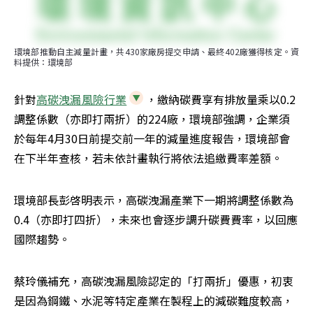
環境部推動自主減量計畫，共430家廠房提交申請、最終402廠獲得核定。資
料提供：環境部
針對
高碳洩漏風險行業
，繳納碳費享有排放量乘以0.2
調整係數（亦即打兩折）的224廠，環境部強調，企業須
於每年4月30日前提交前一年的減量進度報告，環境部會
在下半年查核，若未依計畫執行將依法追繳費率差額。
環境部長彭啓明表示，高碳洩漏產業下一期將調整係數為
0.4（亦即打四折），未來也會逐步調升碳費費率，以回應
國際趨勢。
蔡玲儀補充，高碳洩漏風險認定的「打兩折」優惠，初衷
是因為鋼鐵、水泥等特定產業在製程上的減碳難度較高，