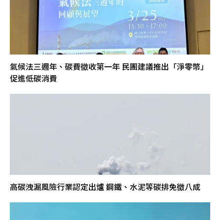
氣候法三週年、碳費徵收第一年 民團建議推出「淨零幣」
促進低碳消費
高碳洩漏風險行業認定出爐 鋼鐵、水泥等碳排免徵八成