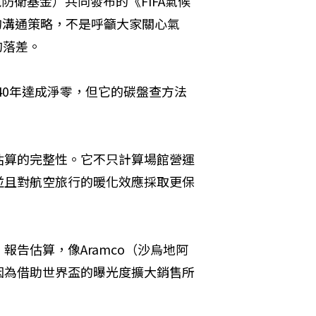
防衛基金）共同發布的《FIFA氣候
的溝通策略，不是呼籲大家關心氣
的落差。
2040年達成淨零，但它的碳盤查方法
估算的完整性。它不只計算場館營運
並且對航空旅行的暖化效應採取更保
告估算，像Aramco（沙烏地阿
因為借助世界盃的曝光度擴大銷售所