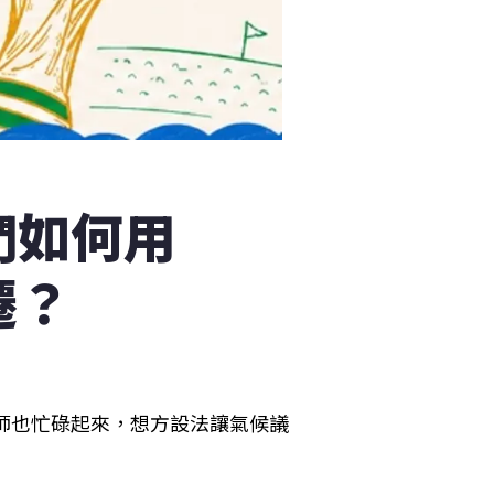
們如何用
遷？
計師也忙碌起來，想方設法讓氣候議