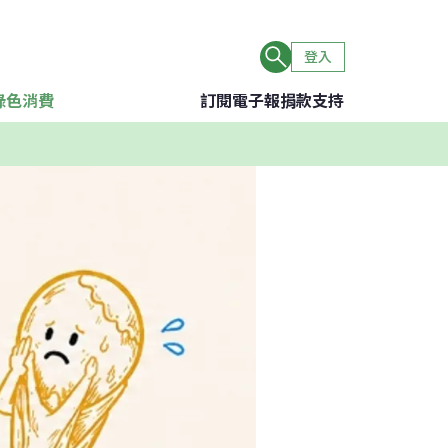
登入
綠色消費
訂閱電子報
捐款支持