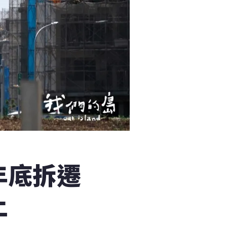
年底拆遷
上