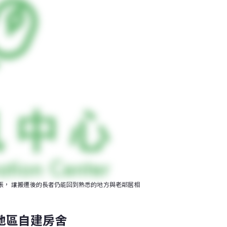
張， 讓搬遷後的長者仍能回到熟悉的地方與老鄰居相
地區自建房舍