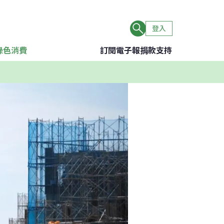
登入
綠色消費
訂閱電子報
捐款支持