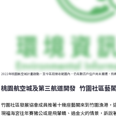
2022年桃園航空城計畫啟動，至今區段徵收範圍內，仍有數百戶住戶尚未搬遷，持
桃園航空城及第三航道開發   竹圍社區藝
竹圍社區發展協會成員推著十幾座藝閣來到竹圍漁港，
現福海宮往年賽豬公或是飛輦轎、過金火的情景，訴說