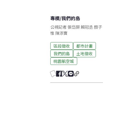
專欄
/
我們的島
公視記者 張岱屏 賴冠丞 顏子
惟 陳添寶
區段徵收
都市計畫
我們的島
土地徵收
桃園航空城