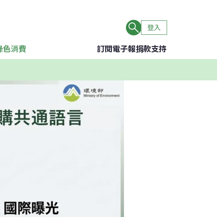
登入
綠色消費
訂閱電子報
捐款支持