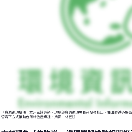
「資源循環雙法」本月三讀通過，環境部資源循環署長賴瑩瑩指出，雙法將透過提高
管齊下方式推動台灣綠色產業鏈。攝影：林昱妍