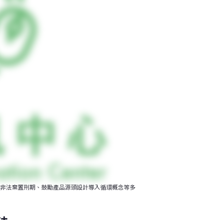
非法棄置刑期、鼓勵產品源頭設計導入循環概念等多