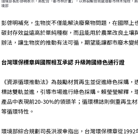
環境部長彭啓明表示，將配合「都市林計畫」，以熱裂解技術處理都市林木殘枝，將
境部
彭啓明補充，生物炭不僅能解決廢棄物問題，在國際上
碳封存效益遠高於單純種樹，而且能用於農業改良土壤
辦法，讓生物炭的推動有法可循，期望能讓都市廢木變
台灣環保標章與國際相互承認 升級跨國綠色通行證
《資源循環推動法》為鼓勵材質再生並促進綠色採購，
標誌雙軌並進，引導市場進行綠色採購。賴瑩瑩解釋，
產品中表現前20-30%的領頭羊；循環標誌則側重再生
等循環特性。
環境部綜合規劃司長洪淑幸指出，台灣環保標章從199