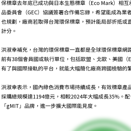
保標章去年底已成功與日本生態標章（Eco Mark）相
品委員會（GEC）協議簽署合作備忘錄，希望能成為業
也規劃，廠商若取得台灣環保標章，預計能局部折抵或
計分。
洪淑幸補充，台灣的環保標章一直都是全球環保標章網路
前有38個會員國或執行單位，包括歐盟、北歐、美國（EPE
有了與國際接軌的平台，就能大幅簡化廠商跨國檢驗的
洪淑幸表示，國內綠色消費市場持續成長，有效標章產品達
採購總規模達1194億元，相較2024年大幅成長35%
「gMIT」品牌，進一步擴大國際能見度。