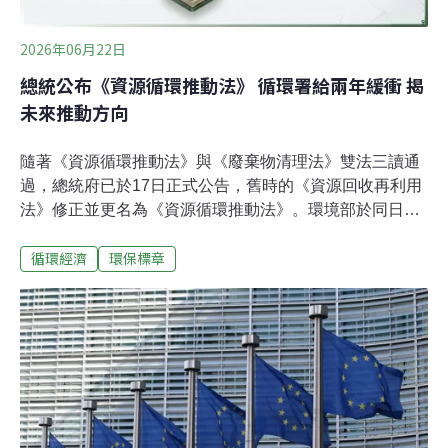
2026年06月22日
總統公布《資源循環推動法》 循環署給兩年緩衝 揭
未來推動方向
隨著《資源循環推動法》與《廢棄物清理法》雙法三讀通
過，總統府已於17日正式公告，舊時的《資源回收再利用
法》修正並更名為《資源循環推動法》。環境部於同日舉
行端午交流會說明新局。環境部表示，未來除透過《廢棄
循環經濟
環保標章
物清理法》加重懲罰非法棄置，更要以《資源循環推動
法》推動源頭減廢，並配合國家級的氣候調適計畫「都市
林」政策，將廢木材製成生物炭。此外，台灣環保標章已
與日本「生態標章」互認，也正與美國GEC（全球電子產
品委員會）洽談簽署合作備忘錄，正式升級為跨國綠色通
行證。木材轉為「生物炭」 循環署將推動相關修法環境部
資源循環署署長賴瑩瑩指出，由於資源循環雙法涉及的產
品與產業範圍極廣，預計將修訂超過百項子法，包含事業