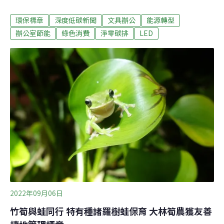
公，並在今年訂出「辦公場所環保標章」驗證規範。環保
環保標章
深度低碳新聞
文具辦公
能源轉型
署統計，自2021年推動綠色辦公以來，已有6000多個單位
響應，2022年省電3.3億度、省水15.3萬噸，減少30.3萬噸
辦公室節能
綠色消費
淨零碳排
LED
碳排放。環署推綠色辦公 年減30萬噸碳排環保署今（10
日）舉辦「企業宣示綠色辦公」記者會，副署長沈志修表
示，上班族多數時間都在辦公室，推廣「綠色辦公」是達
成綠生活目標的關鍵。環保署今天舉辦「企業宣示綠色辦
公」記者會，宣布以五大指標、35項措施指引企業落實綠
色辦公。五大指標有「節省能資源」、「源頭減量」、
「綠色採購」、「環境綠美化」及「宣導倡議」。實際措
施則有環保標章電器、舊燈具替換為LED燈、節約用紙、
減少一次性餐具、設備以租代買、視訊開會、參與環保活
動等。環保署從20
2022年09月06日
竹筍與蛙同行 特有種諸羅樹蛙保育 大林筍農獲友善