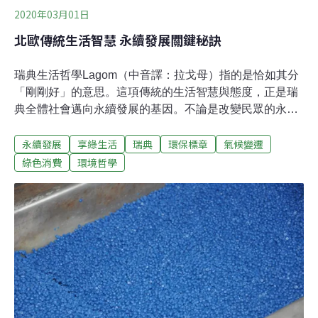
2020年03月01日
北歐傳統生活智慧 永續發展關鍵秘訣
瑞典生活哲學Lagom（中音譯：拉戈母）指的是恰如其分
「剛剛好」的意思。這項傳統的生活智慧與態度，正是瑞
典全體社會邁向永續發展的基因。不論是改變民眾的永續
認知、擬定企業永續策略以及發揮社會集體合作永續綜效
永續發展
享綠生活
瑞典
環保標章
氣候變遷
上，北歐古老的生活智慧皆扮演著重要的角色。北歐人向
來熱愛戶外運動，喜歡親近大自然。瑞典人傳統生活恰如
綠色消費
環境哲學
其分的「剛剛好」（Lagom）生活哲學，以及丹麥人積極
正向思考的「正念」（Hygge）生活智慧，正是瑞典與北
歐民族邁向永續發展的核心基因。根據2018年瑞典環保標
章組織（Ecolabelling Sweden）數據統計，在北歐，有
60%消費者認為改變自己的消費行為能夠正面影響環境品
質。而且，有超過一半的消費者，時常會思考消費行為對
於氣候及環境的影響。影響所及，企業也必須妥善擬定永
續策略，以符合民眾期待，達成提升社會價值與避開財務
風險的永續目標。瑞典不論是學術界、產業界或民間，都