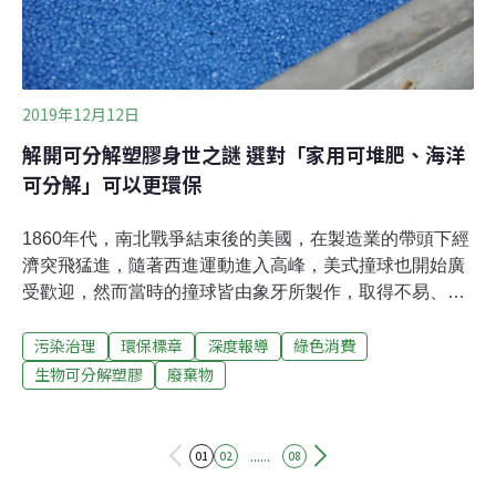
大力實踐友善環
2019年12月12日
解開可分解塑膠身世之謎 選對「家用可堆肥、海洋
可分解」可以更環保
1860年代，南北戰爭結束後的美國，在製造業的帶頭下經
濟突飛猛進，隨著西進運動進入高峰，美式撞球也開始廣
受歡迎，然而當時的撞球皆由象牙所製作，取得不易、價
格高昂，也造成非洲殖民地的大象獵殺加劇。為尋找象牙
污染治理
環保標章
深度報導
綠色消費
的替代材質，美國發明家John Wesley Hyatt，將硝酸纖維
素和樟腦合成出一種名為賽璐璐（Celluloid）的化合物，
生物可分解塑膠
廢棄物
成為世界上第一種人造塑膠，不只成為劃時代的發明，也
成為美國第二次工業革命的重要標的。賽璐璐日後逐步被
改良成石油基塑膠，因其價格低廉、可塑性強，被廣泛用
......
01
02
08
在人類生活的各個層面，也快速改變人類的消費方式，提