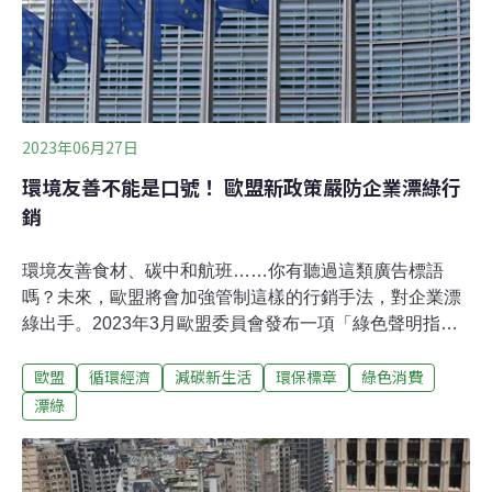
廢棄物再利用管理辦法，以及產品綠色設計的規範等。為
了讓產業順利銜接，目前已編列兩年緩衝期，並持續與各
界研商溝通，確保新法穩健上路。配合總統賴清德今年4
月公布的「都市林計畫」，未來民生剪枝與廢木材數
2023年06月27日
環境友善不能是口號！ 歐盟新政策嚴防企業漂綠行
銷
環境友善食材、碳中和航班……你有聽過這類廣告標語
嗎？未來，歐盟將會加強管制這樣的行銷手法，對企業漂
綠出手。2023年3月歐盟委員會發布一項「綠色聲明指令
（Green Claims Directive）」草案，希望社會大眾更清楚
歐盟
循環經濟
減碳新生活
環保標章
綠色消費
辨別什麼是綠色產品與服務。我們生活中隱藏著許多看似
環境友善的誤導性行銷手法，例如2019年H&M的
漂綠
「Conscious」系列，聲稱服裝含回收成分，但回收材料
僅佔整個系列的一小部分，被控訴誤導消費者。H&M也被
質疑聲稱數字與實際有所差異，例如某一件衣服的平均用