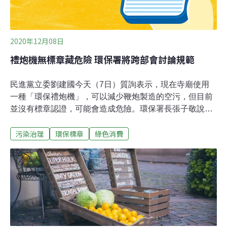
2020年12月08日
禮炮機無標章藏危險 環保署將跨部會討論規範
民進黨立委劉建國今天（7日）質詢表示，現在寺廟使用
一種「環保禮炮機」，可以減少鞭炮製造的空污，但目前
並沒有標章認證，可能會造成危險。環保署長張子敬說，
跨部會討論相關規範。劉建國說，現在部分地方有補助給
污染治理
環保標章
綠色消費
宮寺廟購買使用，如桃、竹、苗、金門等，都有相關租
借、補助，希望環保署積極處理，甚至會同經濟部、財政
部，如果是從淘寶來在入海關時就有管制，請環保署與跨
部會在2週內研擬。張子敬表示，環保禮炮機目前不是環
保署主責，會跨部門討論；單看設計也覺得很危險，會重
視環保禮炮機問題，否則廟會這麼多人潮聚集，將禮炮機
放在中間相當危險。