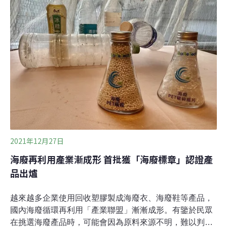
專青年思考負責任林業發展的迫切性，並讓學員動手參與
林業，從育苗、鋸木、製材，直到香菇生產，體驗台灣林
業現場工作，期待將對林業的了解擴及周遭大眾。林場大
富翁 香菇、太空包與他們的產地
2021年12月27日
海廢再利用產業漸成形 首批獲「海廢標章」認證產
品出爐
越來越多企業使用回收塑膠製成海廢衣、海廢鞋等產品，
國內海廢循環再利用「產業聯盟」漸漸成形。有鑒於民眾
在挑選海廢產品時，可能會因為原料來源不明，難以判斷