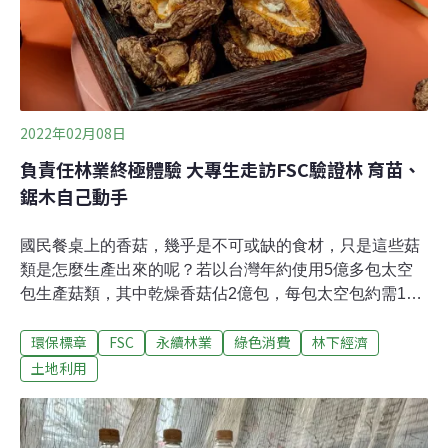
十倍以上。（自由時報報導）
2022年02月08日
負責任林業終極體驗 大專生走訪FSC驗證林 育苗、
鋸木自己動手
國民餐桌上的香菇，幾乎是不可或缺的食材，只是這些菇
類是怎麼生產出來的呢？若以台灣年約使用5億多包太空
包生產菇類，其中乾燥香菇佔2億包，每包太空包約需1公
斤木屑，換算下來，需20萬噸木屑量；若以經營良好的經
環保標章
FSC
永續林業
綠色消費
林下經濟
濟林計算，每公頃年約生產200噸木材，1年就需要1000公
頃土地生產木材。光是香菇就需要這麼大面積，遑論其他
土地利用
更重要的木製品需求。建構合法永續的林業，已然是台灣
社會無可逃避的課題。「森曜日超玩－大專生國際森林驗
證林場實境體驗」即透過上述現象的描述與討論，引領大