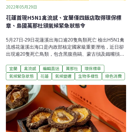
2022年05月29日
花蓮首現H5N1禽流感、宜蘭僅四飯店取得環保標
章、島國萬那杜頒氣候緊急狀態令
5月27日-29日花蓮溪出海口逾20隻鳥類死亡 檢出H5N1禽
流感花蓮溪出海口是內政部核定國家級重要溼地，近日卻
出現逾20隻死亡鳥類，包含黑腹燕鷗、蒙古鴴及鐵嘴鴴
等，經花蓮縣府送驗檢體後，27日確定為花蓮H5N1禽流
宜蘭
禽流感
編輯直送
萬那杜
環保標章
感，已在現地進行消毒，並針對半徑5公里的養禽戶加強
訪視。花蓮縣動植物防疫所長周黃得榮指出，國內西部野
氣候緊急狀態
花蓮
氣候變遷
生物多樣性
綠色消費
鳥監測發現比例較高，在花蓮是首次發現，傳染給人的機
會非常低，與國內養禽場曾發生的H5N2禽流感病毒株不
同，民眾勿過度擔心。（中央社報導）大自然鐵律 疫情吃
緊澎澎灘燕鷗爆棚位在澎湖北海的燕鷗保育區澎澎灘，是
澎湖第一座保育區及觀光區分治模範區，其中3/4規劃為鳥
類生態保育區，另1/4處提供觀光客休閒遊憩。今年受到疫
情肆虐影響，觀光客人數減少，澎湖縣野鳥學會實際登島
觀察發現，燕鷗數量從往年700隻暴增至7000隻，增加逾