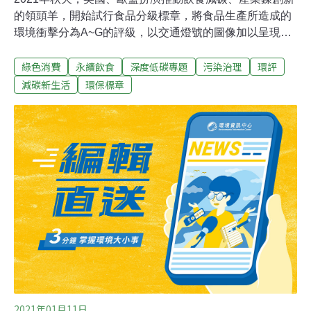
的領頭羊，開始試行食品分級標章，將食品生產所造成的
環境衝擊分為A~G的評級，以交通燈號的圖像加以呈現，
並預計在2022年於整個歐洲推動。這項「正面環境標
綠色消費
永續飲食
深度低碳專題
污染治理
環評
章」，賦予消費者發揮環境影響力的機會，推動食品業的
創新！1/4溫室氣體來自糧食生產 歐洲擔當領頭羊 首推生
減碳新生活
環保標章
態標章全球有四分之一的溫室氣體排放來自糧食生產，其
中三分之二的排放量是發生在農場之外，例如：供應鏈前
端和後端的運輸、包裝、以及拋棄浪費等。因此，新興的
飲食減碳朝向農業生產前後的「非農活動」下手，包含耕
作時肥料、水資源使用、運輸消耗的能源等。
2021年01月11日