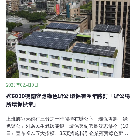
水量減少20%，但經新聞媒體《Quartz》調查，實際用水
量卻多了20%。或是2020年初，歐洲最大的廉航瑞安航空
大膽的向英國公眾宣布自己是歐洲「排放量最低的航空公
司」，有鑑於如此宣告多少是虛構的，英國廣告標準局
（ASA）立即禁止了這項廣告。
2023年02月10日
逾6000機關響應綠色辦公 環保署今年將訂「辦公場
所環保標章」
上班族每天約有三分之一時間待在辦公室，環保署將「綠
色辦公」列為民生減碳關鍵。環保署副署長沈志修今（10
日）宣布將以五大指標、35項措施指引企業落實綠色辦