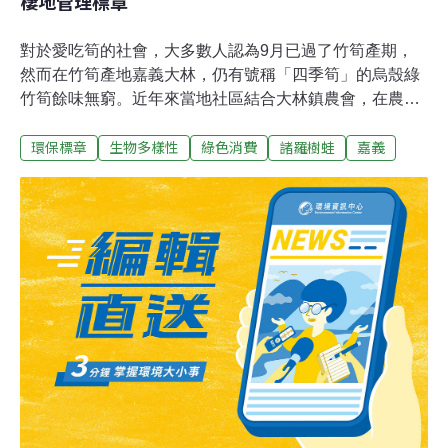
棲地管理標章
對於愛吃筍的社會，大多數人認為9月已過了竹筍產期，
然而在竹筍產地嘉義大林，仍有號稱「四季筍」的烏殼綠
竹筍餘味無窮。近年來當地社區結合大林鎮農會，在農委
會林務局嘉義林區管理處計畫支持下，一群在自己的農地
環保標章
生物多樣性
綠色消費
諸羅樹蛙
嘉義
生產，同時照顧台灣特有種諸羅樹蛙的農民，他們守護土
地、創造生態系服務的自律行為，獲得農委會林務局嘉義
林區管理處「諸羅樹蛙友善棲地管理標章」；首批12位農
友於今（6）日取得標章使用證書。營造棲地保育諸羅樹
蛙 標章代表農業生產兼顧蛙類生存嘉義林管處新聞稿指
出，「諸羅樹蛙友善棲地管理標章推動方法」以營造田區
成為諸羅樹蛙合適的棲地為核心，並藉由「保育」為農產
品加值，期望創造一個同時滿足「農業生產」與「蛙類生
存」的經營模式。嘉義林管處2018年起委託蛙趣自然生態
顧問有限公司執行團隊，在嘉義地區進行調查研究，發現
嘉義縣大林地區有大面積烏殼綠竹筍的竹林，是諸羅樹蛙
分布的熱點。執行團隊進一步發現，竹林只要符合