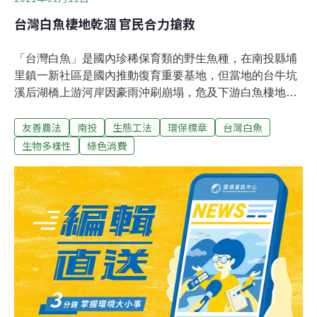
台灣白魚棲地乾涸 官民合力搶救
「台灣白魚」是國內珍稀保育類的野生魚種，在南投縣埔
里鎮一新社區是國內推動復育重要基地，但當地的台牛坑
溪后湖橋上游河岸因豪雨沖刷崩塌，危及下游白魚棲地被
淹埋，農委會水保局昨（10日）決定以生態工法恢復整
友善農法
南投
生態工法
環保標章
台灣白魚
治，施工前後評估魚隻移置與放流。水土保持局南投分局
指出，埔里鎮一新社區內的樟湖坑、台牛坑、煙寮坑等3
生物多樣性
綠色消費
條野溪，是復育台灣白魚重要棲地，不只水保局與林管處
合作推環保標章，連居民與農友也加入，採取有機或友善
農業以降低環境污染。水保局南投分局表示，將著手台牛
坑溪后湖橋上游野溪整治，修繕避難池，另針對淺山生態
物種調查及水質監測等。因台灣白魚棲地環境營造事關生
態，水保局也與特生中心、清華大學、暨南國際大學通識
教育中心等專家學者、居民研商，整治工程會多採用自然
資材，以多孔隙、緩坡化的生態工法營造深潭、淺瀨、高
灘區等多樣性環境，減少未來土砂下移。