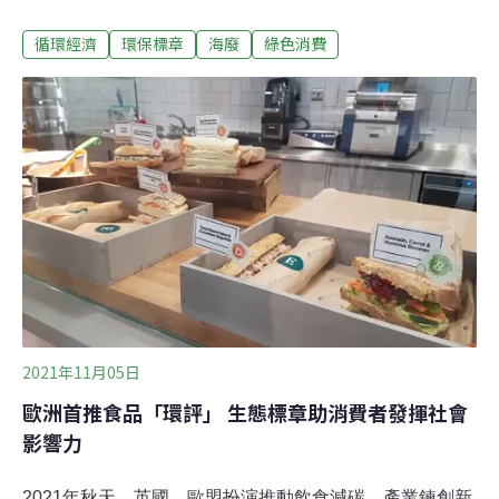
產品公信力，環保署今（27）正式將「海洋廢棄物循環產
循環經濟
環保標章
海廢
綠色消費
品標章」授予宏恩塑膠、寶綠特、耐斯企業及台捷精密四
家企業旗下的13件產品，作為消費者選購時的依據。不
過，海廢回收過程困難、數量不穩，業者建議政府，應從
源頭端建立資源庫，提供即時的海廢資訊，而應用端也能
協助盤點各項產品製程，可為國內帶來多少海廢去化量。
環署海廢標章正式上路 產品最少需含20%海廢原料2020
年，環保署與七個離島及臨海縣市環保局及民間紡織業者
合作，推出原料含96%海廢寶特瓶的「潯寶衣」，為台灣
海洋廢棄物循環利用揭開序幕。今年4月正式發布「海洋
廢棄物循環產品標章推動作業要點」，規定產品含有20%
以上的海洋廢棄物原料，經驗證後即可取得海廢產品標
章。
2021年11月05日
歐洲首推食品「環評」 生態標章助消費者發揮社會
影響力
2021年秋天，英國、歐盟扮演推動飲食減碳、產業鍊創新