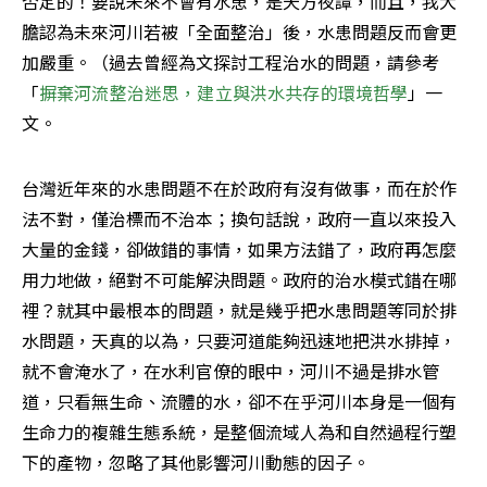
否定的！要說未來不會有水患，是天方夜譚，而且，我大
膽認為未來河川若被「全面整治」後，水患問題反而會更
加嚴重。（過去曾經為文探討工程治水的問題，請參考
「
摒棄河流整治迷思，建立與洪水共存的環境哲學
」一
文。
台灣近年來的水患問題不在於政府有沒有做事，而在於作
法不對，僅治標而不治本；換句話說，政府一直以來投入
大量的金錢，卻做錯的事情，如果方法錯了，政府再怎麼
用力地做，絕對不可能解決問題。政府的治水模式錯在哪
裡？就其中最根本的問題，就是幾乎把水患問題等同於排
水問題，天真的以為，只要河道能夠迅速地把洪水排掉，
就不會淹水了，在水利官僚的眼中，河川不過是排水管
道，只看無生命、流體的水，卻不在乎河川本身是一個有
生命力的複雜生態系統，是整個流域人為和自然過程行塑
下的產物，忽略了其他影響河川動態的因子。