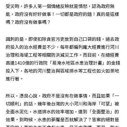
受災時，許多人第一個情緒反映就是憤怒，認為政府無
能，政府沒有好好做事！一切都是政府的錯！真的是這樣
嗎？政府沒有做事嗎？
諷刺的是，即使扣除貪官污吏放到自己口袋的錢，過去政
府投入的治水經費並不少，每年都編列龐大經費進行河川
治理和海堤工程等相關防洪減災工作。而目前，在總經費
高達1410億的行政院「易淹水地區水患治理計畫」的金錢
投入下，各地的河川整治與區域排水等工程也如火如荼地
進行著。
所以，憑良心說，政府不是沒有在做事情，而且如果「一
切順利」的話，幾年後台灣的大小河川和海岸「可望」被
全面水泥化，水道排水的效率增加，達到「全面整治」的
效果。到時候，水患的夢魘是否就解決了？答案的絕對是