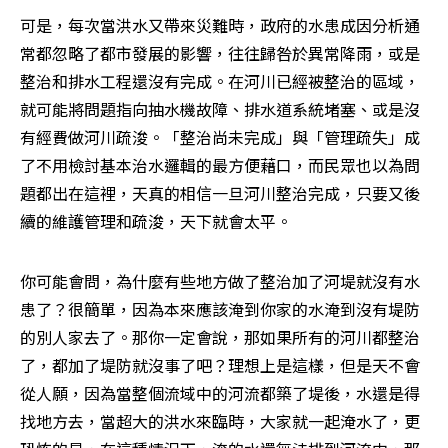
可是，每次當洪水又帶來災難時，政府的水患成因分析通
常都忽略了都市發展的影響，往往歸咎於異常降雨，或是
整治和排水工程還沒有完成。在河川已經被整治的區域，
就可能將問題指向抽水機故障、排水道系統堵塞、或是沒
有經費做河川疏浚。「整治尚未完成」與「管理疏失」成
了不用檢討基本治水邏輯的最方便藉口，而民眾也以為問
題都出在這裡，天真的相信一旦河川整治完成，只要又後
續的維護管理和疏浚，天下就會太平。
你可能會問，為什麼有些地方做了整治加了河堤就沒有水
患了？很簡單，因為本來應該淹到你家的水淹到沒有堤防
的別人家去了。那你一定會說，那如果所有的河川都整治
了，都加了堤防就沒事了吧？理想上是這樣，但是天不會
從人願，因為當整個流域中的河流都築了堤後，水還是得
找地方去，當超大的洪水來臨時，大家就一起淹水了，更