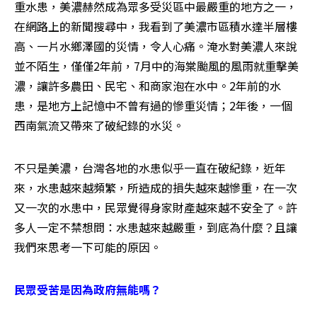
重水患，美濃赫然成為眾多受災區中最嚴重的地方之一，
在網路上的新聞搜尋中，我看到了美濃市區積水達半層樓
高、一片水鄉澤國的災情，令人心痛。淹水對美濃人來說
並不陌生，僅僅2年前，7月中的海棠颱風的風雨就重擊美
濃，讓許多農田、民宅、和商家泡在水中。2年前的水
患，是地方上記憶中不曾有過的慘重災情；2年後，一個
西南氣流又帶來了破紀錄的水災。
不只是美濃，台灣各地的水患似乎一直在破紀錄，近年
來，水患越來越頻繁，所造成的損失越來越慘重，在一次
又一次的水患中，民眾覺得身家財產越來越不安全了。許
多人一定不禁想問：水患越來越嚴重，到底為什麼？且讓
我們來思考一下可能的原因。
民眾受苦是因為政府無能嗎？