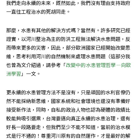
我們走向永續的未來，既然如此，我們沒有理由支持政府
一直往工程治水的死胡同走。
那麼，水患有其他的解決方式嗎？當然有。許多研究已經
證實，以河川整治為主的防洪工程無法解決水患問題，反
而帶來更多的災害，因此，部分歐洲國家已經開始改變思
維，思考利用河川的自然機制來處理水患問題（這部分我
也曾為文介紹過，請參考「
改變中的水患管理哲學—向歐
洲學習
」一文。
更永續的水患管理方法不是沒有，只是頑固的水利官僚仍
然不能採納新思維，國家系統和社會環境也還沒有準備好
接受新作法，同時，自私的政治人物也認為硬體的政績比
較能夠吸引選票，台灣要邁向真正永續的水患治理，還有
好長一段路要走，但我們至少不能不知道，當前的治水模
式是行不通的！尊重河川原有的自然運作，才是最好的解