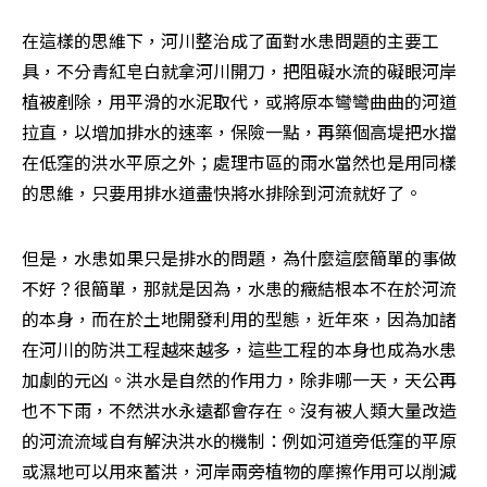
在這樣的思維下，河川整治成了面對水患問題的主要工
具，不分青紅皂白就拿河川開刀，把阻礙水流的礙眼河岸
植被剷除，用平滑的水泥取代，或將原本彎彎曲曲的河道
拉直，以增加排水的速率，保險一點，再築個高堤把水擋
在低窪的洪水平原之外；處理市區的雨水當然也是用同樣
的思維，只要用排水道盡快將水排除到河流就好了。
但是，水患如果只是排水的問題，為什麼這麼簡單的事做
不好？很簡單，那就是因為，水患的癥結根本不在於河流
的本身，而在於土地開發利用的型態，近年來，因為加諸
在河川的防洪工程越來越多，這些工程的本身也成為水患
加劇的元凶。洪水是自然的作用力，除非哪一天，天公再
也不下雨，不然洪水永遠都會存在。沒有被人類大量改造
的河流流域自有解決洪水的機制：例如河道旁低窪的平原
或濕地可以用來蓄洪，河岸兩旁植物的摩擦作用可以削減