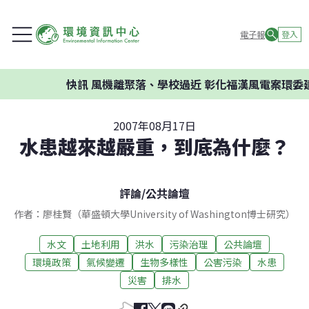
電子報
登入
快訊
風機離聚落、學校過近 彰化福漢風電案環委建議
2007年08月17日
水患越來越嚴重，到底為什麼？
評論
/
公共論壇
作者：廖桂賢（華盛頓大學University of Washington博士研究）
水文
土地利用
洪水
污染治理
公共論壇
環境政策
氣候變遷
生物多樣性
公害污染
水患
災害
排水