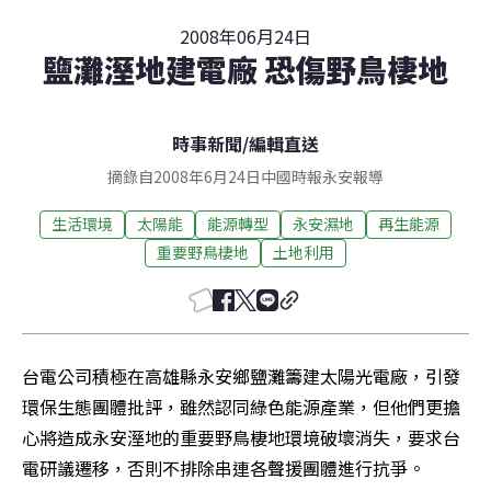
2008年06月24日
鹽灘溼地建電廠 恐傷野鳥棲地
時事新聞
/
編輯直送
摘錄自2008年6月24日中國時報永安報導
生活環境
太陽能
能源轉型
永安濕地
再生能源
重要野鳥棲地
土地利用
台電公司積極在高雄縣永安鄉鹽灘籌建太陽光電廠，引發
環保生態團體批評，雖然認同綠色能源產業，但他們更擔
心將造成永安溼地的重要野鳥棲地環境破壞消失，要求台
電研議遷移，否則不排除串連各聲援團體進行抗爭。