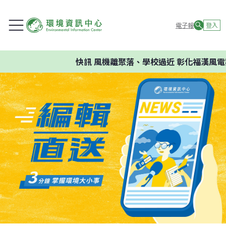
電子報
登入
快訊
風機離聚落、學校過近 彰化福漢風電