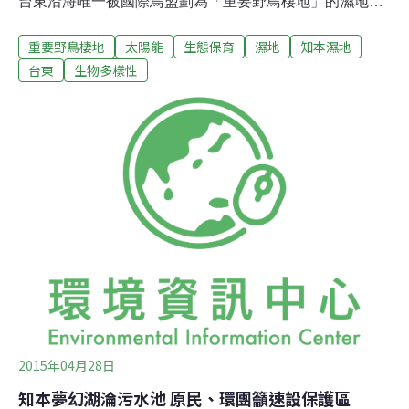
台東沿海唯一被國際鳥盟劃為「重要野鳥棲地」的濕地，
應保留原有樣貌，呼籲縣府三思。知本捷地爾開發案基地
重要野鳥棲地
太陽能
生態保育
濕地
知本濕地
226公頃，位於知本濕地內，土地長期閒置，縣長黃健庭
日前在縣議會施政報告中表示，計畫將基地中的154公頃
台東
生物多樣性
出租，建置太陽能發電廠，一年可發電2.1億度電，初估每
年可為縣庫挹注3000萬元。荒野保護協會台東分會知本濕
地人文生態展昨天（5日）開幕，分會長林義隆指出，知
本濕地占地288公頃，台東野鳥學會觀察濕地生態超過30
年，共記錄超過170種植物，超過兩百種的野生動物，保
育鳥種有42種，保育蛇類有5種，包含東部特有的台東火
刺木灌叢地景，全台只剩200隻的黃鸝、少見的大型候鳥
東方白鸛，比起有法定地位的卑南溪口國家級濕地更為豐
富，也是國際鳥盟唯一在台東沿海濕地中，劃為「重要野
鳥棲地」，縣府卻只想著要開發
2015年04月28日
知本夢幻湖淪污水池 原民、環團籲速設保護區