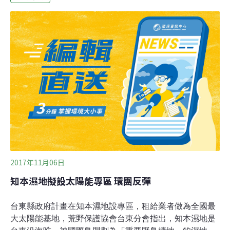
亭內的熱鬧人聲。這裡是「拿特哇杜溫拿半島（Natewa
Tunuloa Peninsula）」，位於斐濟東部主要島嶼瓦努阿島
（Vanua Levu）的東南方。這個地形崎嶇的熱帶太平洋島
嶼，幾乎全島都被熱帶雨林覆蓋，一年四季都相當炎熱，
偶而會有強烈降雨，再加上每年約有10至12個颱風帶來大
量雨水，因此這裡的天氣，不是酷熱豔陽，就是滂沱大
雨。多特有及受脅鳥種棲息 斐濟東部島嶼列重要野鳥棲地
這個得天獨厚的島嶼，也正是拿特哇絲尾鶲（Natewa
Silktail, Lamprolia klinesmith
2017年11月06日
知本濕地擬設太陽能專區 環團反彈
台東縣政府計畫在知本濕地設專區，租給業者做為全國最
大太陽能基地，荒野保護協會台東分會指出，知本濕地是