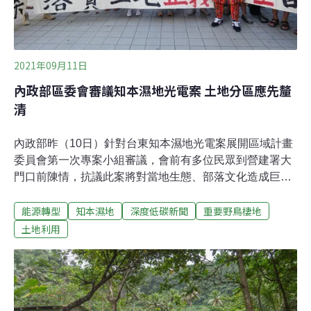
2021年09月11日
內政部區委會審議知本濕地光電案 土地分區應先釐
清
內政部昨（10日）針對台東知本濕地光電案展開區域計畫
委員會第一次專案小組審議，會前有多位民眾到營建署大
門口前陳情，抗議此案將對當地生態、部落文化造成巨大
衝擊。區委會最終因時間因素未能審完，將擇日再審。委
能源轉型
知本濕地
深度低碳新聞
重要野鳥棲地
員則認為應先處理這塊土地的前身「台東知本綜合遊樂
區」開發計畫，若相關計畫已廢止，也應變更回最初的土
土地利用
地分區，否則就像「還沒離婚就再婚」，等縣府確認土地
分區後，再來進行光電專區的變更審議。知本濕地風景區
變更特定專用區 進入內政部審查台東縣政府規劃在知本溪
口北側226公頃風景區土地，開發「太陽光電教育及示範
專區」，但當地不僅為部落傳統領域，且濕地含有珍貴的