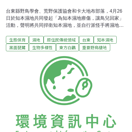
台東縣野鳥學會、荒野保護協會和卡大地布部落，4月26
日於知本濕地共同發起「為知本濕地療傷，讓鳥兒回家」
活動，聲明將共同捍衛知本濕地，並自行派怪手將濕地出
海口回填，期盼滿目瘡痍的知本濕地早日回復原本的夢幻
生態保育
濕地
原住民傳統領域
台東
知本濕地
美景。除了台東縣野鳥學會、荒野保護協會和卡大地布部
落族人，台東大學與台東專科學校師生、其他關心民眾與
黑面琵鷺
生物多樣性
東方白鸛
重要野鳥棲地
劉櫂豪立委均到場響應，更有3名高雄大學學生趕來支
持。「因為學校在濕地旁邊，所以我們關心濕地」，3位
學生如是說。政府帶頭破壞 知本濕地劫難重重位於台東市
的知本濕地，是一處擁有天然湧泉、豐富生態，濾水和防
洪功能良好的濕地，是卑南族卡大地布部落的傳統領域，
也是知本居民的共同生活記憶，當地人稱「夢幻湖」。知
本濕地歷年來有種類繁多的候鳥度冬，包括全球瀕危鳥種
黑面琵鷺，及全球僅存約2000隻的東方白鸛，為候鳥遷徙
路徑上重要的棲息地。根據中華鳥會調查資料，知本濕地
共記錄至少130種鳥類。2008年行政院農