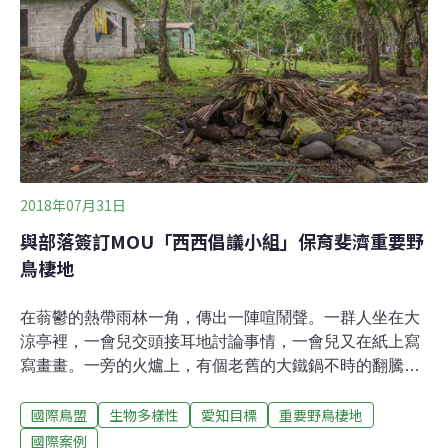
豐富生態，引起部落族人及環保團體反對。得標的「盛力
能源」公司申請用地變更，10日於內政部營建署進行區域
計畫委員會審查，反對開發的群眾也赴現場表達抗議。根
據業者說明，實際的土地開發面積約187公頃，其中132公
頃將建置太陽能板，其餘都是公共設施用地
2018年07月31日
與部落簽訂MOU「西西倡議小組」保育斐濟重要野
鳥棲地
在蓊鬱的熱帶雨林一角，傳出一陣喧鬧聲。一群人坐在大
涼亭裡，一會兒交頭接耳地討論事情，一會兒又在紙上寫
寫畫畫。一旁的火爐上，有個老舊的大鐵鍋不時的翻騰，
裡頭似乎裝滿食物，白色的炊煙和帶著鍋蓋晃動的金屬
國際鳥盟
生物多樣性
愛知目標
重要野鳥棲地
聲，直上雨林的天際，眺望閃爍著陽光的太平洋。炙熱的
陽光也照射在涼亭的屋頂上，熱情的程度一點也不輸給涼
國際案例