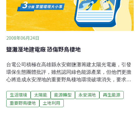
物種而言，大於其他物種。」威利斯表示：「只要保護區
不受任
2008年06月24日
鹽灘溼地建電廠 恐傷野鳥棲地
台電公司積極在高雄縣永安鄉鹽灘籌建太陽光電廠，引發
環保生態團體批評，雖然認同綠色能源產業，但他們更擔
心將造成永安溼地的重要野鳥棲地環境破壞消失，要求台
電研議遷移，否則不排除串連各聲援團體進行抗爭。包括
生活環境
太陽能
能源轉型
永安濕地
再生能源
中華民國野鳥學會、台灣溼地保護聯盟、荒野保護協會、
地球公民協會等各地環保生態團體，強調支持政府與台電
重要野鳥棲地
土地利用
加強綠色能源研究與發展，但應同步推動抑制高耗能產
業、降低用電需求等政策，朝向低碳經濟模式發展。 台電
積極推動太陽光電發電，籌畫辦理「太陽光電第1期計
畫」，預計在北、中、南部及離島地區設置太陽光電發電
系統，將以台電自有建物及合適空間設置太陽光電發電系