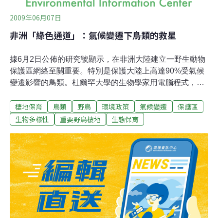
2009年06月07日
非洲「綠色通道」：氣候變遷下鳥類的救星
據6月2日公佈的研究號顯示，在非洲大陸建立一野生動物
保護區網絡至關重要。特別是保護大陸上高達90%受氣候
變遷影響的鳥類。杜爾罕大學的生物學家用電腦程式，模
擬推演「溫和」氣候變化對815種，在非洲撒哈拉以南和
棲地保育
鳥類
野鳥
環境政策
氣候變遷
保護區
保護區網點内受保護鳥類的影響。並稱以上地區作「重要
野鳥棲地。」這項研究證明，非洲的立法者肩負保護科學
生物多樣性
重要野鳥棲地
生態保育
家稱為「綠色通道」的生態系統。在溫度不斷上升的情況
下，替野生動物找到新的、更舒適的棲息地。40%以上的
非洲重要野鳥棲地沒有受到任何國內或國際法的保護。杜
爾罕大學的生物學和生物醫學家威利斯(Stephen Willis)博
士說:「重要野鳥棲地可以提供新的棲息地，給那些目前因
氣溫和降雨量變化，導致食物來源缺乏而被迫搬遷的鳥
類。」據刊登在「生態學通訊」（Ecology Letters）日報
的研究發現，「未來75年間，氣候變化的影響對某些地區