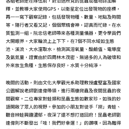
各組老師走在隊伍前，對沿途所見的昆蟲或植物詳加解
釋，並教導大家使用GPS，以衛星定位出發現物的座標，
再一一寫下觀察記錄，包括發現物種、數量、地點及時間
等。隨行者又看又記，個個聚精會神，認真而忙碌。在水
質監測一組，阮忠信老師帶來各種測量儀器，更令學員們
大開眼界。大家輪流上上下下，在7個不同水域如生態
池、溪流、大水漥取水，檢測其溶氧量、酸鹼值、電導度
及氨氮量，證實由於四周林木茂密、無過多的人為破壞和
外來放生魚種，生態保存良好，水質十分純淨。 
晚間的活動，則由文化大學觀光系助理教授盧堅富及國家
公園解說老師劉達偉帶領，進行兩棲爬蟲及夜間昆蟲的夜
間觀察。二位專家對蛙類和昆蟲生態如數家珍，如珠的妙
語開啟了眾人的視野。參加的小朋友對徒手「撈」青蛙、
聽音辨蛙興趣濃郁，夜深了還不想打道回府！昆蟲老師劉
達偉則不斷發出「哇！我們好幸運！」的讚嘆，因為難得