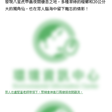
發現八星虎甲蟲夜間棲息之地，多種翠綠的螳螂和20公分
大的獨角仙，也在眾人腦海中留下難忘的倩影！ 
眾人在盧堅富老師帶領下，聚精會神進行兩棲類夜間觀測。