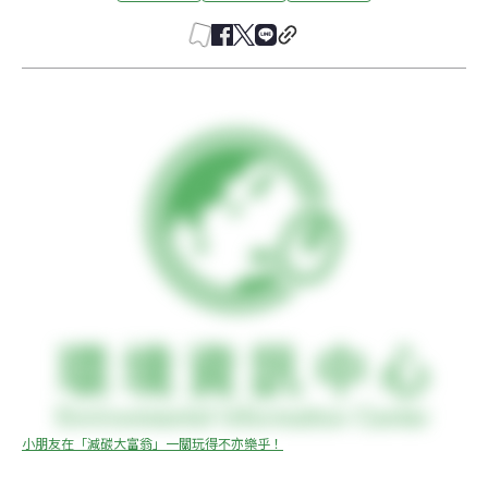
小朋友在「減碳大富翁」一關玩得不亦樂乎！