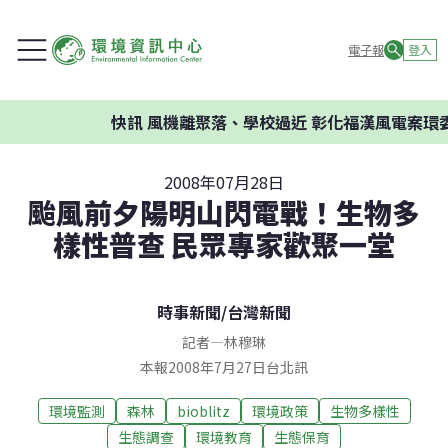
電子報
登入
快訊
風機離聚落、學校過近 彰化福漢風電案環委建議
2008年07月28日
颱風前夕陽明山閃電戰！生物多
樣性普查 民眾專家歡聚一堂
時事新聞
/
台灣新聞
記者
—
林穆琳
本報2008年7月27日台北訊
環境監測
森林
bioblitz
環境政策
生物多樣性
生態調查
環境教育
生態保育