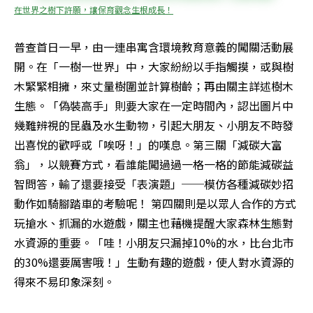
在世界之樹下許願，讓保育觀念生根成長！
普查首日一早，由一連串寓含環境教育意義的闖關活動展
開。在「一樹一世界」中，大家紛紛以手指觸摸，或與樹
木緊緊相擁，來丈量樹圍並計算樹齡；再由關主詳述樹木
生態。「偽裝高手」則要大家在一定時間內，認出圖片中
幾難辨視的昆蟲及水生動物，引起大朋友、小朋友不時發
出喜悅的歡呼或「唉呀！」的嘆息。第三關「減碳大富
翁」，以競賽方式，看誰能闖過過一格一格的節能減碳益
智問答，輸了還要接受「表演題」──模仿各種減碳妙招
動作如騎腳踏車的考驗呢！ 第四關則是以眾人合作的方式
玩搶水、抓漏的水遊戲，關主也藉機提醒大家森林生態對
水資源的重要。「哇！小朋友只漏掉10%的水，比台北市
的30%還要厲害哦！」生動有趣的遊戲，使人對水資源的
得來不易印象深刻。 