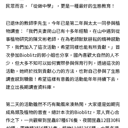
民眾而言，「從做中學」，更是一種最好的生態教育！ 
已退休的教師李先生，今年已是第二年與太太一同參與植
物調查：「我們夫妻爬山已有十多年經驗，在山中遇到從
事植物研究的陳文彬老師，在為老師默默耕耘的精神感動
下，我們加入了這次活動，希望同樣也能有所貢獻。」首
次參加Bioblitz的郭小姐也分享，國內喜歡大自然的人不
少，但大多不知可以如何實際參與保育行列，透過這次的
活動，她終於找到貢獻心力的方法，也對自己參與了生態
調查感到驕傲！希望這樣有意義的活動能年年持續下去，
建立出長期調查資料庫。 
第二天的活動雖然不巧有颱風來湊熱鬧，大家還是如期完
成鳥類及植物的普查。總計本次的Bioblitz，眾人齊心合
作之下，一共觀察到昆蟲87種676隻、夜間昆蟲12目30科
49種、兩棲類3科6種31隻、植物110科255種、水質各項