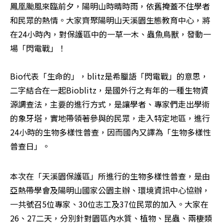
鳳凰颱風來臨前夕，陽明山時晴時雨，依舊掩蓋不住學者
和民眾的熱情。大家齊聚陽明山天溪園生態教育中心，將
在24小時內，對保護區中的一草一木、蟲魚鳥獸，發動一
場「閃電戰」！ 

Bio代表「生命的」，blitz是希臘語「閃電戰」的意思，
二字結合在一起Bioblitz，是國外行之有年的一種生物資
源調查法，主要的進行方式，是讓學者、專家們走出學術
的象牙塔，實地帶領著參與的民眾，走入特定地區，進行
24小時的生物多樣性普查，因而國內又譯為「生物多樣性
普查日」。 
本次在「天溪園保護區」所進行的生物多樣性普查，是由
亞熱帶學會及陽明山國家公園主辦、環境資訊中心協辦，
一共號召5位專家、30位志工及37位民眾的加入。大家在
26、27二天，分別針對園區內水質、植物、昆蟲、兩棲類