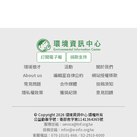
訂閱電子報
捐款支持
環境徵才
活動
關於我們
About us
編輯室自律公約
網站授權條款
常見問題
合作媒體
投稿須知
隱私權政策
獲獎紀錄
意見回饋
© Copyright 2026 環境資訊中心 版權所有
公益勸募字號：
衛部救字第1141364365號
服務信箱：
service@tnf.org.tw
投稿信箱：
infor@e-info.org.tw
客服電話：070-10101-666／02-2910-6000