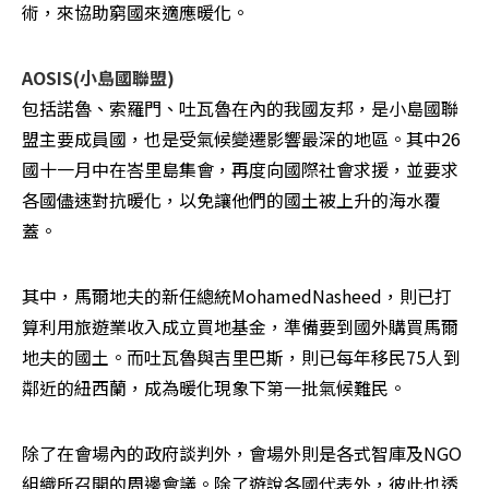
術，來協助窮國來適應暖化。
AOSIS(小島國聯盟)
包括諾魯、索羅門、吐瓦魯在內的我國友邦，是小島國聯
盟主要成員國，也是受氣候變遷影響最深的地區。其中26
國十一月中在峇里島集會，再度向國際社會求援，並要求
各國儘速對抗暖化，以免讓他們的國土被上升的海水覆
蓋。
其中，馬爾地夫的新任總統MohamedNasheed，則已打
算利用旅遊業收入成立買地基金，準備要到國外購買馬爾
地夫的國土。而吐瓦魯與吉里巴斯，則已每年移民75人到
鄰近的紐西蘭，成為暖化現象下第一批氣候難民。
除了在會場內的政府談判外，會場外則是各式智庫及NGO
組織所召開的周邊會議。除了遊說各國代表外，彼此也透