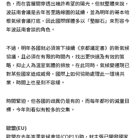
色，而在雲層間穿透出幾許希望的陽光。但就整體來說，
波茲南會議是去年峇里路線圖的延續，並為明年的哥本哈
根氣候會議打底，因此國際媒體多以「墊腳石」來形容今
年波茲南會談的角色。 
不過，明年各國就必須簽下接續《京都議定書》的新氣候
協議，且必須在有限的時間內，找出更快速及有效的策
略，抑止人為溫室氣體的排放。在此同時，氣候變遷現已
對某些國家造成威脅，國際上如何協助處理此一環境共
業，時間上也是刻不容緩。
時間緊迫，但各國的歧異仍是有的，而每年都吵的減量目
標，今年則看似有較多的交集。
歐盟(EU)
歐盟在去年峇里氣候會談(COP13)時，就主張已開發國家