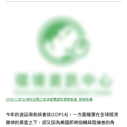
2008/11於台灣所召開之氣候變遷國家調適會議_張楊乾攝
今年的波茲南氣候會談(COP14)，一方面籠罩在全球經濟
蕭條的黑雲之下，卻又因為美國即將扭轉其阻撓者的角