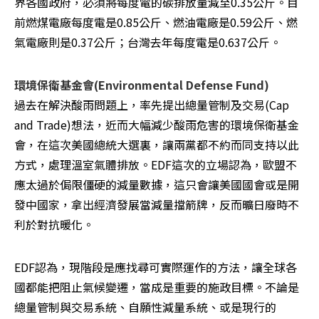
界各國政府，必須將每度電的碳排放量減至0.35公斤。目
前燃煤電廠每度電是0.85公斤、燃油電廠是0.59公斤、燃
氣電廠則是0.37公斤；台灣去年每度電是0.637公斤。
環境保衛基金會(Environmental Defense Fund)
過去在解決酸雨問題上，率先提出總量管制及交易(Cap 
and Trade)想法，近而大幅減少酸雨危害的環境保衛基金
會，在這次美國總統大選裏，讓兩黨都不約而同支持以此
方式，處理溫室氣體排放。EDF這次的立場認為，歐盟不
應太過於侷限僵硬的減量數據，這只會讓美國國會或是開
發中國家，拿出經濟發展當減量擋箭牌，反而曠日廢時不
利於對抗暖化。
EDF認為，現階段是應找尋可實際運作的方法，讓全球各
國都能把阻止氣候變遷，當成是重要的施政目標。不論是
總量管制與交易系統、自願性減量系統、或是現行的