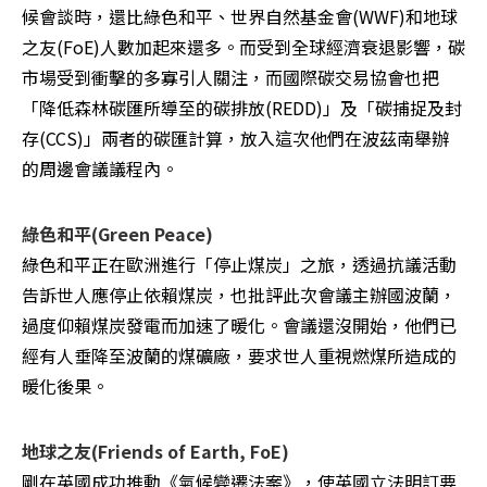
候會談時，還比綠色和平、世界自然基金會(WWF)和地球
之友(FoE)人數加起來還多。而受到全球經濟衰退影響，碳
市場受到衝擊的多寡引人關注，而國際碳交易協會也把
「降低森林碳匯所導至的碳排放(REDD)」及「碳捕捉及封
存(CCS)」兩者的碳匯計算，放入這次他們在波茲南舉辦
的周邊會議議程內。
綠色和平(Green Peace)
綠色和平正在歐洲進行「停止煤炭」之旅，透過抗議活動
告訴世人應停止依賴煤炭，也批評此次會議主辦國波蘭，
過度仰賴煤炭發電而加速了暖化。會議還沒開始，他們已
經有人垂降至波蘭的煤礦廠，要求世人重視燃煤所造成的
暖化後果。
地球之友(Friends of Earth, FoE)
剛在英國成功推動《氣候變遷法案》，使英國立法明訂要