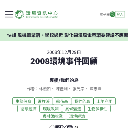
電子報
登入
聚落、學校過近 彰化福漢風電案環委建議不應開發
2008年12月29日
2008環境事件回顧
專欄
/
我們的島
作者：林燕如、 陳佳利、 張光宗、 陳忠峰
生態保育
霄裡溪
蘇花高
我們的島
土地利用
循環經濟
環境政策
氣候變遷
生物多樣性
農林漁牧業
環境經濟