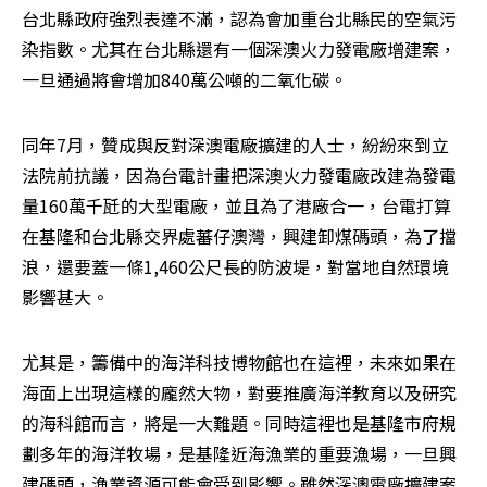
台北縣政府強烈表達不滿，認為會加重台北縣民的空氣污
染指數。尤其在台北縣還有一個深澳火力發電廠增建案，
一旦通過將會增加840萬公噸的二氧化碳。
同年7月，贊成與反對深澳電廠擴建的人士，紛紛來到立
法院前抗議，因為台電計畫把深澳火力發電廠改建為發電
量160萬千瓩的大型電廠，並且為了港廠合一，台電打算
在基隆和台北縣交界處蕃仔澳灣，興建卸煤碼頭，為了擋
浪，還要蓋一條1,460公尺長的防波堤，對當地自然環境
影響甚大。
尤其是，籌備中的海洋科技博物館也在這裡，未來如果在
海面上出現這樣的龐然大物，對要推廣海洋教育以及研究
的海科館而言，將是一大難題。同時這裡也是基隆市府規
劃多年的海洋牧場，是基隆近海漁業的重要漁場，一旦興
建碼頭，漁業資源可能會受到影響。雖然深澳電廠擴建案