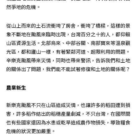
然爭地的危機。
從山上而來的土石流衝垮了房舍，衝垮了橋樑，這樣的景
象不斷地在颱風來臨時出現，台灣百分之十的人，都仰賴
山區資源生活。北部烏來、中部谷關、南部寶來等溫泉觀
光區，都和廬山一樣，有著緊鄰河道、超限利用的問題。
辛樂克颱風帶來災情，同時也帶來警訊，告訴我們和土地
的關係出了問題，我們能不能試著修復和土地的關係呢？
農業新生
新樂克颱風不只在山區造成災情，也讓許多的稻田遭到損
害，許多稻作結出的稻穗產量劇減，不只台灣，在國際間
也有些國家還因為水患或乾旱造成農作物損失，導致糧食
危機的狀況更加嚴重。