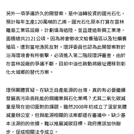
另外一項爭議許久的開發案，是中油轉投資的國光石化，
預計每年生產120萬噸的乙烯，國光石化原本打算在雲林
離島工業區設廠，計劃填海造陸，並且建造新興工業港，
面積總共2121公頃。因為將會徵收文蛤養殖區以及牡蠣養
殖區，遭到當地漁民反對。環評委員也認為此開發案對於
沿海環境會有所衝擊，必須進入第二階段環評審查，由於
在雲林設廠的爭議不斷，目前中油也啟動將廠址遷移到彰
化大城鄉的替代方案。
環保團體質疑，在缺乏自產能源的台灣，真的有必要繼續
發展高污染高耗能的鋼鐵業與石化業嗎？尤其二氧化碳減
量是現在迫切面對的課題，雖然2008年初成立了溫室氣體
減量辦公室，但與能源相關的法案都還在審議中，缺少基
本法源的的依據，難以推展減碳目標，政府應該加快腳
步，促成相關法令成立。