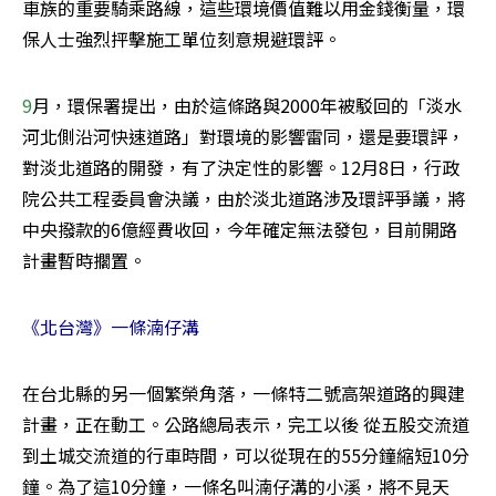
車族的重要騎乘路線，這些環境價值難以用金錢衡量，環
保人士強烈抨擊施工單位刻意規避環評。
9
月，環保署提出，由於這條路與2000年被駁回的「淡水
河北側沿河快速道路」對環境的影響雷同，還是要環評，
對淡北道路的開發，有了決定性的影響。12月8日，行政
院公共工程委員會決議，由於淡北道路涉及環評爭議，將
中央撥款的6億經費收回，今年確定無法發包，目前開路
計畫暫時擱置。
《北台灣》一條湳仔溝
在台北縣的另一個繁榮角落，一條特二號高架道路的興建
計畫，正在動工。公路總局表示，完工以後 從五股交流道
到土城交流道的行車時間，可以從現在的55分鐘縮短10分
鐘。為了這10分鐘，一條名叫湳仔溝的小溪，將不見天