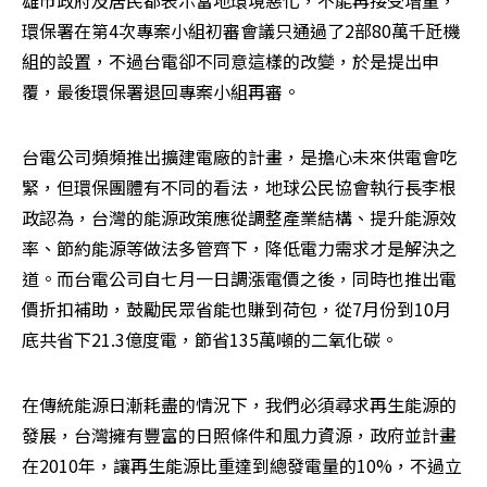
雄市政府及居民都表示當地環境惡化，不能再接受增量，
環保署在第4次專案小組初審會議只通過了2部80萬千瓩機
組的設置，不過台電卻不同意這樣的改變，於是提出申
覆，最後環保署退回專案小組再審。
台電公司頻頻推出擴建電廠的計畫，是擔心未來供電會吃
緊，但環保團體有不同的看法，地球公民協會執行長李根
政認為，台灣的能源政策應從調整產業結構、提升能源效
率、節約能源等做法多管齊下，降低電力需求才是解決之
道。而台電公司自七月一日調漲電價之後，同時也推出電
價折扣補助，鼓勵民眾省能也賺到荷包，從7月份到10月
底共省下21.3億度電，節省135萬噸的二氧化碳。
在傳統能源日漸耗盡的情況下，我們必須尋求再生能源的
發展，台灣擁有豐富的日照條件和風力資源，政府並計畫
在2010年，讓再生能源比重達到總發電量的10%，不過立