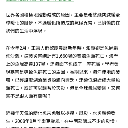
世界各國積極地推動減碳的原因，主要是希望能夠減緩全
球暖化的腳步，不過暖化所造成的氣候異常，已悄悄的在
我們的生活中浮現。
在今年2月，正當人們歡慶農曆新年時，澎湖卻是魚屍遍
佈沙灘，這波災害總計有1,660噸的養殖魚類死亡，海岸
上的魚屍高達137噸，連海面下也成了一座死城。學者發
現寒害是導致魚群死亡的主因。長期以來，海洋棲地的破
壞，已經讓澎湖漁業資源趨向匱乏，連續低溫造成大量魚
類死亡，或許可以歸咎於天災，但是全球氣候變遷，又何
嘗不是跟人類有關呢？
近幾年天氣的變化愈來愈難以捉摸，風災、水災頻頻發
生，2008年9月辛樂克颱風，在中南部釀成不少的災情，