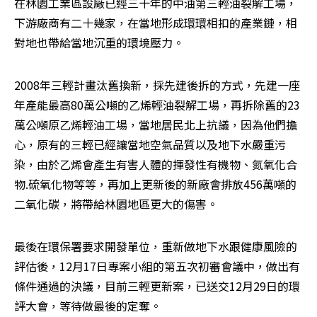
在林園工業區設廠已經三十年的中油第三輕油裂解工場，
下游廠商有二十幾家，在當地形成環環相扣的產業鏈，相
對地也帶給當地沉重的環境壓力。
2008年三輕計畫汰舊換新，採先建後拆的方式，先建一座
年產能最高80萬公噸的乙烯輕油裂解工場，再拆除舊的23
萬公噸原乙烯輕油工場，當地居民北上抗議，因為他們擔
心，原有的三輕已經讓當地空氣品質以及地下水嚴重污
染，由於乙烯會產生有害人體的揮發性有機物、氮氧化合
物.硫氧化物等等，再加上更新後的新廠會排放456萬噸的
二氧化碳，將帶給林園地區更大的傷害。
最後在環保署要求開發單位，重新做地下水跟健康風險的
評估後，12月17日專案小組的第五次初審會議中，做出有
條件通過的決議，目前三輕更新案，已送交12月29日的環
評大會，等待做最後的定奪。