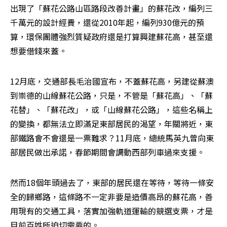
出現了「蘇花公路山區路段改善計畫」的蘇花改，編列三
千萬元的設計經費，還從2010年起，編列930億元的預
算，環保團體強烈質疑政府還是打算興建蘇花高，甚至還
想要借錢來蓋。
12月底，交通部長毛治國宣布，不蓋蘇花高，另建從蘇澳
到崇德的山線蘇花公路，只是，不管是「蘇花高」、「蘇
花替」、「蘇花改」，或「山線蘇花公路」，這些名稱上
的變換，都無法立即滿足東部居民的渴望，年關將近，東
部鐵路會不會還是一票難求？11月底，總統馬英九曾向東
部居民做出承諾，春節期間會調動西部列車過來支援。
然而18個年頭過去了，東部的居民還在等待，等待一條安
全的歸鄉路，這條路不一定非要是造價高昂的蘇花高，善
用現有的交通工具，落實加強軌道運輸的競選支票，才是
目前百姓所迫切需要的。