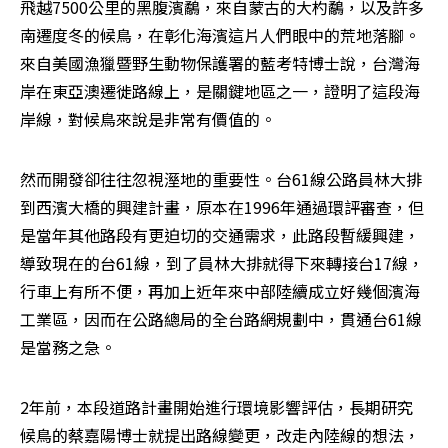
飛越7500公里的黑腹濱鷸，來自蒙古的大杓鷸，以及許多
南遷度冬的候鳥，在彰化海濱這片人們眼中的荒地落腳。
來自美國漁獵暨野生動物保護署的藍考特博士說，台灣海
岸在東亞澳遷徙路線上，是關鍵地區之一，證明了這段海
岸線，對候鳥來說是非常有價值的。
然而開發卻往往忽視溼地的重要性。台61線公路員林大排
到西濱大橋的興建計畫，原本在1996年通過環評審查，但
是當年其他路段有更迫切的交通需求，此路段暫緩興建，
導致現在的台61線，到了員林大排就得下來轉接台17線，
行車上有所不便，再加上近年來中部陸續成立好幾個濱海
工業區，因而在公路總局的全台路網規劃中，貫通台61線
是當務之急。
2年前，本段道路計畫開始進行環境影響評估，長期研究
候鳥的蔡嘉陽博士就提出路線變更，改走內陸線的想法，