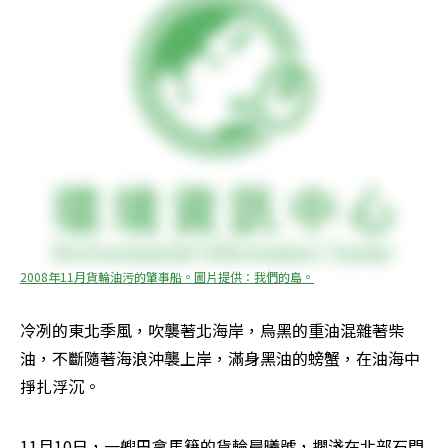
2008年11月貨輪油污的肇事船。圖片提供：我們的島。
冷冽的東北季風，吹襲著北海岸，烏黑的重油混雜著柴
油，不斷隨著海浪沖襲上岸，滿身黑油的螃蟹，在油海中
掙扎浮沉。
11月10日，一艘巴拿馬籍的貨輪晨曦號，擱淺在北部石門