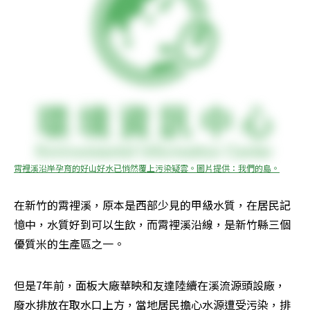
霄裡溪沿岸孕育的好山好水已悄然覆上污染疑雲。圖片提供：我們的島。
在新竹的霄裡溪，原本是西部少見的甲級水質，在居民記
憶中，水質好到可以生飲，而霄裡溪沿線，是新竹縣三個
優質米的生產區之一。
但是7年前，面板大廠華映和友達陸續在溪流源頭設廠，
廢水排放在取水口上方，當地居民擔心水源遭受污染，排