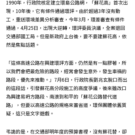
1990年，行政院核定建立環島公路網，「蘇花高」首次出
現，10年後，它有條件通過環評。由於超過3年沒有動
工，重送環境差異分析審查，今年3月，環差審查有條件
通過，4月25日，出現大逆轉，環評委員決議，全案退回
交通部國工局。但是新政府上台後，要不要建蘇花高，依
然是焦點話題。
「這條高速公路在興建環評方面，仍然是有一點膠著，所
以我們會把最危險的路段，經常會發生意外，發生車禍的
路段，優先來推動。」7月6日，行政院長劉兆玄脫口而出
的這段話，引發蘇花高分段施工的高度爭議，後來雖改口
為興建易坍方路段、南澳到和平的「蘇花公路替代道
路」，但要以高速公路的規格來蓋省道，環保團體依舊質
疑，這只是文字遊戲。
弔詭的是，在交通部明年度的預算書裡，沒有蘇花替，卻