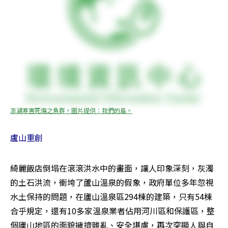
澎湖寒害死傷之魚群。圖片提供：我們的島。
盧山重創
綺麗飯店倒塌在滾滾洪水中的畫面，讓人印象深刻，灰濁
的土石洪流，衝垮了蘆山溫泉的假象，政府單位多年忽視
水土保持的問題，在廬山溫泉區294棟的建築，只有54棟
合乎規定，還有10多家溫泉業者佔用河川區和保護區，整
個廬山地區的面貌擁擠雜亂、安全堪慮，再次突顯人與自