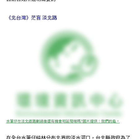
《北台灣》茫盲 淡北路
水筆仔在淡北道路劃過後還有機會苟延殘喘嗎?圖片提供：我們的島。
在全台水筆仔純林分布北界的淡水河口，台北縣政府為了