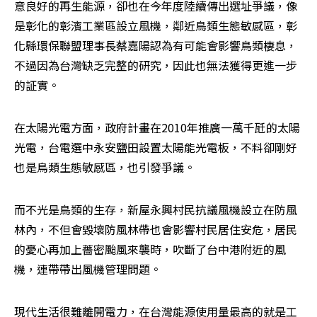
意良好的再生能源，卻也在今年度陸續傳出選址爭議，像
是彰化的彰濱工業區設立風機，鄰近鳥類生態敏感區，彰
化縣環保聯盟理事長蔡嘉陽認為有可能會影響鳥類棲息，
不過因為台灣缺乏完整的研究，因此也無法獲得更進一步
的証實。
在太陽光電方面，政府計畫在2010年推廣一萬千瓩的太陽
光電，台電選中永安鹽田設置太陽能光電板，不料卻剛好
也是鳥類生態敏感區，也引發爭議。
而不光是鳥類的生存，新屋永興村民抗議風機設立在防風
林內，不但會毀壞防風林帶也會影響村民居住安危，居民
的憂心再加上薔密颱風來襲時，吹斷了台中港附近的風
機，連帶帶出風機管理問題。
現代生活很難離開電力，在台灣能源使用量最高的就是工