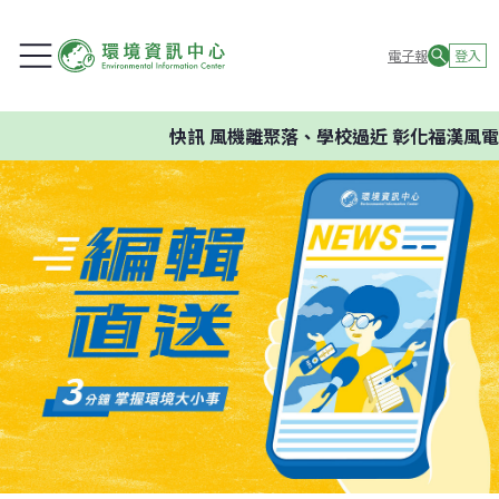
電子報
登入
快訊
風機離聚落、學校過近 彰化福漢風電