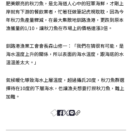
肥美銀亮的秋刀魚，是北海道人心中的冠軍海鮮，才剛上
岸就有下游的餐飲業者，忙著狂做筆記虎視耽耽，因為今
年秋刀魚產量驟減，在最大集散地釧路漁港，更跌到原本
漁獲量的1/10，讓秋刀魚在市場上的價格連漲3倍。
釧路港漁業工會會長森山修一：「我們在猜很有可能，是
海水溫度上升的關係，所以表面的海水溫度，跟海底的水
溫溫差太大。」
氣候暖化導致海水上層溫度，超過攝氏20度，秋刀魚群選
擇待在10度的下層海水，也讓漁夫想要打撈秋刀魚，難上
加難。