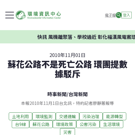
電子報
登入
快訊
風機離聚落、學校過近 彰化福漢風電案環委
2010年11月01日
蘇花公路不是死亡公路 環團提數
據駁斥
時事新聞
/
台灣新聞
本報2010年11月1日台北訊，特約記者廖靜蕙報導
土地利用
環境監測
交通運輸
污染治理
能源轉型
台9線
蘇花公路
環境政策
公害污染
生活環境
災害