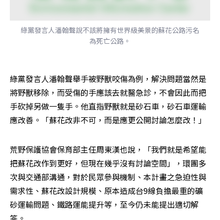
綠黨發言人潘翰聲說不該將擁有世界級美景的蘇花公路污名
為死亡公路。
綠黨發言人潘翰聲舉手被野獸咬傷為例，解決問題當然是
將野獸移除，而受傷的手應該去就醫急診，不會因此而把
手砍掉另做一隻手。他直指野獸就是砂石車，砂石車運輸
應改善。「蘇花改非不可，而是應更公開討論怎麼改！」
荒野保護協會保育部主任周東漢也說，「我們就是希望能
把蘇花改作到更好，但現在幾乎沒有討論空間」，環團多
次與交通部溝通，對於民眾參與機制、本計畫之急迫性與
需求性、蘇花改設計規模、原本造成台9線負擔最重的礦
砂運輸問題、鐵路運能提升等，至今仍未能提出適切解
答。