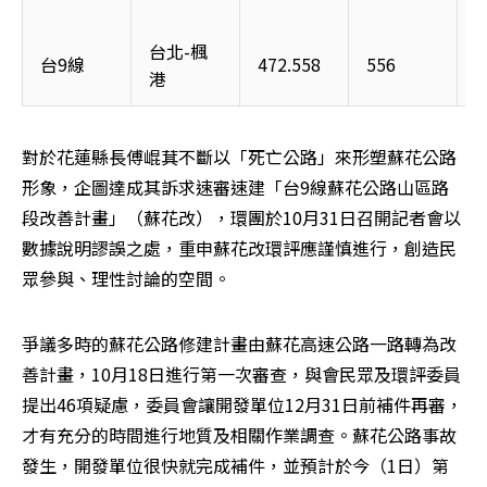
台北-楓
台9線
472.558
556
1
港
對於花蓮縣長傅崐萁不斷以「死亡公路」來形塑蘇花公路
形象，企圖達成其訴求速審速建「台9線蘇花公路山區路
段改善計畫」（蘇花改），環團於10月31日召開記者會以
數據說明謬誤之處，重申蘇花改環評應謹慎進行，創造民
眾參與、理性討論的空間。
爭議多時的蘇花公路修建計畫由蘇花高速公路一路轉為改
善計畫，10月18日進行第一次審查，與會民眾及環評委員
提出46項疑慮，委員會讓開發單位12月31日前補件再審，
才有充分的時間進行地質及相關作業調查。蘇花公路事故
發生，開發單位很快就完成補件，並預計於今（1日）第