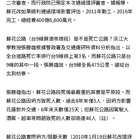
二次審查，而行政院已預定本次通過環評審查。據報導，
蘇花改如果順利通過環境影響評估，2011年動工，2016年
完工，總經費400億6,600萬元。
蘇花公路（台9線蘇澳崇德段）是不是死亡公路？淡江大
學教授張勝雄根據警政署及交通運研所資料分析指出，以
全台道路死亡率排行台9線排上第3名，而蘇花公路只是台
9線的其中一段，張勝雄說，台9線全長475公里、遠從台
北到枋寮。
張勝雄指出，蘇花公路段死傷最嚴重的其實是平原段。而
蘇花公路因坍方致死人數，過去8年來僅5人、因坍方影響
花蓮對外交通，6年來天數僅25天；但蘇花公路因駕駛人
酒駕、超車等問題致死的人數卻高達46人（註）。
蘇花公路實際坍方/阻斷天數（2010年1月19日蘇花改環評