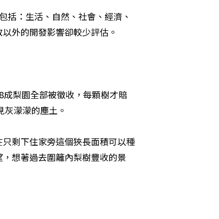
圍包括：生活、自然、社會、經濟、
放以外的開發影響卻較少評估。
8成梨園全部被徵收，每顆樹才賠
見灰濛濛的塵土。
在只剩下住家旁這個狹長面積可以種
望，想著過去圍籬內梨樹豐收的景