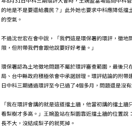
年8月31日中科三期環評大會時，王婉盈當場追問中科
的地是不是要還給農民？」此外她也要求中科應降低擋
的空氣。
不過沈世宏在會中說，「我們這是環保署的環評，徵地
限，但附帶我們會跟他說要好好考量。」
環保署認為土地徵地問題不屬於環評審查範圍，最後只
局、台中縣政府積極依會中承諾辦理。環評結論的附帶建議
日中科三期通過環評至今已過了4個多月，問題還是沒有
「我在環評會講的就是這道擋土牆，他當初講的擋土牆
看梨樹才多高。」王婉盈站在梨園靠近擋土牆的位置說
長不大，沒結成梨子的就死掉。