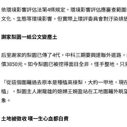
依環境影響評估法第4條規定，環境影響評估應審查範
文化、生態等環境影響，但實際上環評委員會對汙染排
謝家梨園一紙公文變塵土
后里謝家的梨園已傳了4代，中科三期要興建聯外道路，
償3850元。如今梨園已被挖得面目全非，怪手整地，只
「從這個圍籬過去原本是種植高接梨，大約一甲地，現
植」，梨園主人謝龍雄的媳婦王婉盈站在工地圍籬外眺
象。
土地被徵收 嘆一生心血都白費