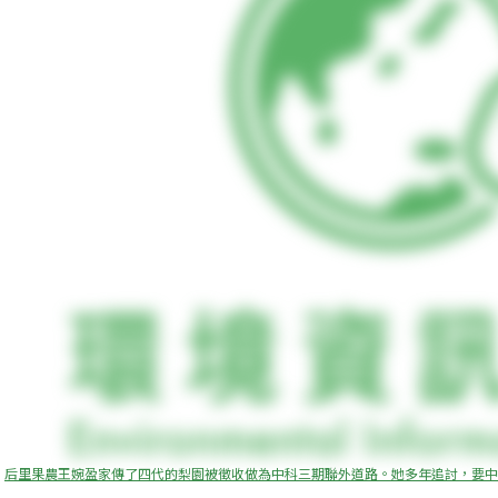
后里果農王婉盈家傳了四代的梨園被徵收做為中科三期聯外道路。她多年追討，要中