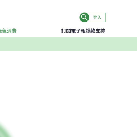
登入
綠色消費
訂閱電子報
捐款支持