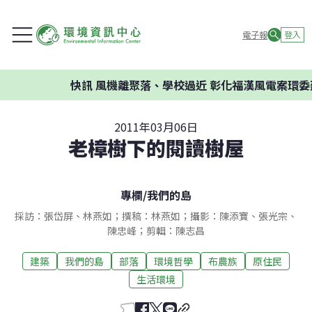
電子報
登入
快訊
風機離聚落、學校過近 彰化福漢風電案環委建
2011年03月06日
老樟樹下的閱讀樹屋
專欄
/
我們的島
採訪：張岱屏、林燕如；撰稿：林燕如；攝影：陳添寶、張光宗、
陳忠峰；剪輯：陳志昌
建築
我們的島
部落
環境哲學
布農族
原住民
生活環境