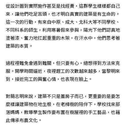
從設計圖到實際施作甚至是找經費，這群學生樣樣都自己
來，讓他們吃足苦頭，也才明白真實的建築是有生命的。
這一次的行動，有來自中原、成大、北科大等不同學校、
不同科系的師生，利用寒暑假來參與，陽光下他們認真地
塗著漆、奮力地扛起重重的木架，在汗水中，他們思考著
建築的本質。
過程裡難免會遇到難關，但只要有心，總想得到方法來克
服。開學時間逼近，夜裡趕工的次數越來越多，當黎明來
到，接近完工的興奮心情，也表現在臉上。
對簡志明來說，建築不只是蓋房子而已，更重要的是要怎
麼樣讓建築物在地生根，在老樟樹的陪伴下，學校找來部
落媽媽，教導學生製作要布置在樹屋裡的手工藝品，也藉
此傳承布農文化。