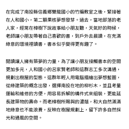
在完成了南投縣信義鄉雙龍國小的竹編教室之後，緊接著
在人和國小，第二顆果核夢想發芽。過去，當地部落的老
人家，經常在樟樹下說故事給小朋友聽，天氣好的時候，
老師讓小朋友帶著自己喜歡的書，到戶外去晨讀，在充滿
綠意的環境裡讀書，書本似乎變得更有趣了。
閱讀讓人擁有築夢的力量，為了讓小朋友接觸書本的空間
更加多元，人和國小的呂家賢老師和這群志工多次溝通，
規劃出樹屋的型態。這群年輕人用電腦描繪出夢想藍圖，
從綠建築的概念出發，選擇南投在地的柳杉木，並且考量
運輸和維修的方便，用容易拆解的構件式來組裝，更能延
長建築物的壽命。而老樟樹所賜與的濃蔭，和大自然滿滿
地綠意也不能浪費，反映在樹屋規劃上，留下許多自然採
光和通風的空間。