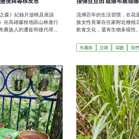
遷徙與尋根反思
接傳豆豆田 延續布農迪
層之森》紀錄片放映及座談
流傳百年的生活習慣，在花
）在高雄藤枝地區山林進行
族女性長輩在住家附近種植
布農族人的遷徙和後代尋根
飲食文化，還有生物多樣性
1965～1976年，當時的
面臨現代化的衝擊，該如何
林相變更事業，透過大規模
讓人難以形容。稻浪之間，
布農族
豆類
菜園
我
善林木品質，重塑國家山林
女性長輩的尊稱，李菊妹迪
期台灣啟動「森林計畫事
豆、花豆、黑芸豆、八月豆
業史的記錄工作，除了文獻
住家周圍的畸零地種植的菜
業商，透過策展和紀錄片呈
在高山時就有的生活習慣。
更之地》和《複層之森》述
治時期因為闢建八通關古道
層之森》紀錄片不再只是政
保存著彼桑拉返的傳統。豆
的互動，呈現部落族人真實
住家旁。慈心基金會在201
現迪娜的豆豆田很特別。每