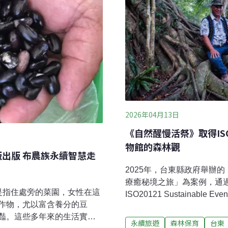
2026年04月13日
《自然醒慢活祭》取得I
物館的森林觀
版出版 布農族永續智慧走
2025年，台東縣政府舉辦
療癒秘境之旅」為案例，通過 
語中是指住處旁的菜園，女性在這
ISO20121 Sustainable 
作物，尤以富含養分的豆
統）認證。從共乘服務、自
豔。這些多年來的生活實
續理念落實到活動細節之中。
永續旅遊
森林保育
台東