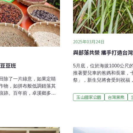
2025年03月24日
與部落共榮 攜手打造台
豆豆班
5月底，位於海拔1000公
推著嬰兒車的爸媽和長輩，
田除了一片綠意，如果定睛
祭」，新生兒將會受到祝福
作物，如拼布般低調錯落其
年生活，累積發展出了傳統
痕跡。百年前，卓溪鄉多個
化、月亮與豐收祭、打耳祭
玉山國家公園
台灣黑熊
成為部落經濟作物。男人成
萬物的智慧。在保留這些傳
水田旁的畸零地、田埂，撒
採集等文化與知識。 與國家
承布農族和大自然共處的精
玉山國家公園，園區內以及
淌在布農血液中的豆豆布農
溪，以及桃源梅山。布農族
為當地布農族對女性長輩的尊
伴關係的一份子，內政部國