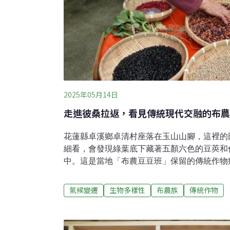
2025年05月14日
走進彼桑拉返，看見傳統現代交融的布農
花蓮縣卓溪鄉卓清村座落在玉山山腳，這裡的
細看，會發現綠葉底下藏著五顏六色的豆莢和
中。這是當地「布農豆豆班」保留的傳統作物
部落因國家政策被迫從山上遷移到平地，水稻
為稻農，女人則努力爭地，在周遭小塊菜園、
氣候變遷
生物多樣性
布農族
傳統作物
下祖輩留下來的種子。在這方小天地，他們傳
神，也成了如今面對氣候變遷的一線生機。流
豆豆班的長輩胡玉英（Tina Muua，Tina