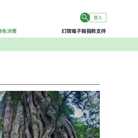
登入
綠色消費
訂閱電子報
捐款支持