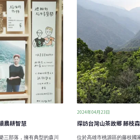
自己種的Mumu豆並排。
傳統生態智慧的責任。傳統
『鵪鶉』的意思，它的花紋就跟
界處，因此發展出與野生動
的作物，會與排骨一起煮，
化中的一個重要角色。「黑
，見證過早期祖先在山上，
2024年04月23日
續農耕智慧
探訪台灣山茶故鄉 藤枝
樂三部落，擁有典型的森川
位於高雄市桃源區的藤枝國家