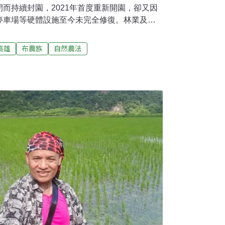
而持續封園，2021年首度重新開園，卻又因
停車場等硬體設施至今未完全修復。林業及自
落合作，輔導社區成立合法接駁車隊，提供遊
走入藤枝，享受南台灣海拔1500公尺雲霧繚
高雄
布農族
自然農法
林遊樂區園區因豐富的森林自然資源吸引大量
東分署表示，莫拉克風災讓人看見大自然的力
思索與周邊部落的關係，期盼能與周邊部落共
落產業的連結平台。森林遊樂區不只作為民眾
展現地方的產業與文化，帶動周邊部落的發
種山茶自台27線邦腹溪口的荖濃溪林道蜿蜒而
續攀升。乘社區接駁車從主要道路彎進產業小