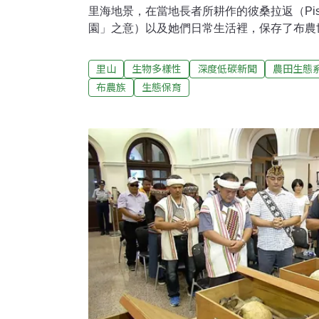
里海地景，在當地長者所耕作的彼桑拉返（Pisa
園」之意）以及她們日常生活裡，保存了布農
慧。自2018年起，林業及自然保育署花蓮分
合作陪伴花蓮卓溪鄉卓清村布農族人，盤點記
里山
生物多樣性
深度低碳新聞
農田生態
種，並推動接傳人計畫，讓年輕族人向長輩學
布農族
生態保育
立「布農豆豆班」，透過食農活動與接待遊程
慧，振興部落經濟。9月7日至20日特別以「
迪娜、Tina）的家庭菜園為主題，於林業保
展「走進彼桑拉返－布農里山」。復育古老的
智慧本次展覽一大特色，是透過布農族拼布方
耕地彼此鑲嵌的里山地景，並展出部落長者家
壤、地