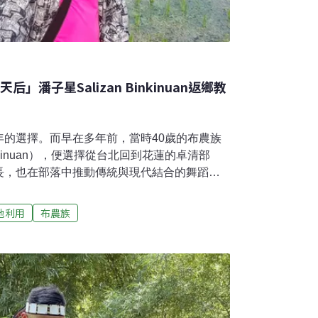
」潘子星Salizan Binkinuan返鄉教
年的選擇。而早在多年前，當時40歲的布農族
inkinuan），便選擇從台北回到花蓮的卓清部
長，也在部落中推動傳統與現代結合的舞蹈，
，同時擔任玉山國家公園的導覽志工。更特別
部落擔任變裝藝人20餘年，以多元的面貌主持
地利用
布農族
在外表演時，潘子星的藝名為「巧克力」，鼓
勇敢成為自己。年輕時，他經過幾十年在台北
自己的故鄉，更因重新接觸傳統文化的學習，
體會到保有原住民傳統文化的重要性，進而運
打開了更多原民對傳統及自己的多元想像。成
在軍中開啟表演之路談起自己的成長，潘子星提