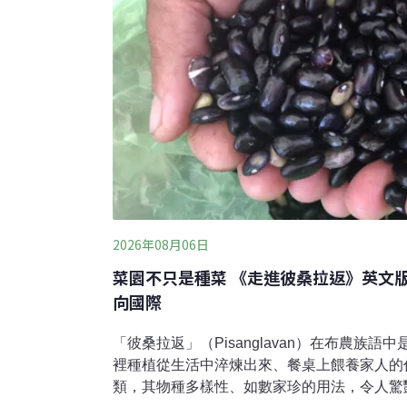
2026年08月06日
菜園不只是種菜 《走進彼桑拉返》英文
向國際
「彼桑拉返」（Pisanglavan）在布農族
裡種植從生活中淬煉出來、餐桌上餵養家人的
類，其物種多樣性、如數家珍的用法，令人驚