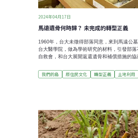
2024年04月17日
馬遠遺骨何時歸？ 未完成的轉型正義
1960年，台大未徵得部落同意，來到馬遠公
台大醫學院，做為學術研究的材料，引發部落不
自救會，和台大展開返還遺骨和補償措施的協商
起，牧師帶領著青年挨家挨戶，向族人傳頌祝
要儀式，散布在各地的族人回到馬遠村，這個
我們的島
原住民文化
轉型正義
土地利用
部落。大約90年前，原本居住在南投丹大溪
移住政策下翻越中央山脈遷徙到馬遠，日本政
為下山後族人的長眠之處，但族人安眠在這裡的
大醫學院運回60具馬遠遺骨，做為研究材料台
的公墓要遷葬，和當時的村長交涉，來到馬遠
運回台大醫學院，做為學術研究的材料。一位
挖掘，親自去看，很驚訝真的看到一個一個坑
蓋，