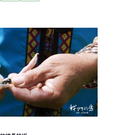
境教育設施場所」，成為結合布農族文化與森
教育到活動制度，兩項不同性質的認證，讓這
地方逐漸受到關注。布農族的鸞山森林文化博
n），長年守護鸞山森林並創立這座「沒有圍牆的
與土地之間，他如何理解「永續」的真正意
03年起，就有財團覬覦這塊地。」阿力曼回
巨木群