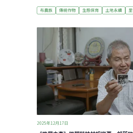
踐，逐漸成為重要的保種與文化傳承場域，與
食安全的保育趨勢不謀而合。迪娜的菜園隱含
布農族
傳統作物
生態保育
土地永續
里
人分享這些多樣性的豆類，習稱為「布農豆」
2014年和一群布農族人啟動有機耕作延伸保
娜」（dina，布農族稱呼母親或女性長輩）
糧食自主的方式，十分值得探索。2018年起
基金會合作，陪伴卓溪鄉卓清村布農族人整理
挖掘及記錄30餘種豆類與穀物，並與部落攜
布農豆永續利用、保種的智慧，並維持種植家
2025年12月17日