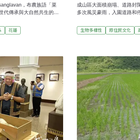
nglavan，布農族語「菜
成山區大面積崩塌、道路封閉
世代傳承與大自然共生的智
多次風災豪雨，入園道路和
署與慈心有機農業發展基金會
然保育署屏東分署與在地部
錄30餘種古老豆類與穀物品
客以接駁車入園，讓民眾再次
系
花蓮
生物多樣性
原住民文化
習傳統農耕；與部落攜手成
繞的森林體驗。藤枝國家森
，保全活化布農在地傳統智
遊客，也帶動地區觀光。屏
布農豆豆班」女性長輩（稱為
量，藤枝再次開園後，重新
育署保育小站舉辦為期2週的特
好，扮演帶動社區觀光、部
布農豆，保存與生物共榮的
山林育樂的場域，也能透過
式，呈現在地森林、聚落、
展。探訪寶山 認識台灣原生
庭菜園裡的寶物，將卓溪土
上，藤枝聯外道路的海拔持
徑，兩側山坡可見正