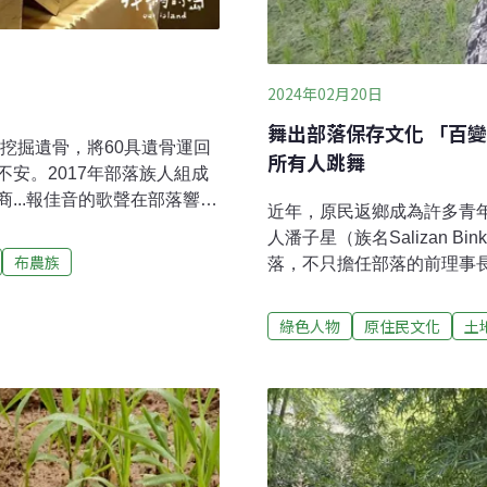
2024年02月20日
舞出部落保存文化 「百變天后
墓挖掘遺骨，將60具遺骨運回
所有人跳舞
安。2017年部落族人組成
...報佳音的歌聲在部落響
近年，原民返鄉成為許多青
福，這是部落一年一度的重
人潘子星（族名Salizan B
花蓮縣萬榮鄉唯一的布農族
布農族
落，不只擔任部落的前理事
上游的布農族人，在日本集團
教族人、漢人、客家人跳舞
府在移居地規劃了公墓，做
的是，現年62歲的他，已在
綠色人物
原住民文化
土
時間並不長。1960年，台
大小婚慶主持及表演活動。
灣大學在1960年得知馬遠村
勵許多部落的性少數孩子，
公墓挖掘遺骨，將60具遺骨
闖蕩的生命旅程，最後回到
部落耆老當時聽到祖先墳墓
有機會出國表演，並在其中
。當年的公墓早已被雜草掩
用自身的力量幫助部落，也
長過程奮力對抗各種歧視 