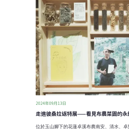
稱），捧著前幾天在田地撿來的一窩鵪鶉蛋，和
「這個叫『Mumu豆』，Mumu就是布農語
鵪鶉蛋一樣。」鵪鶉豆是布農文化中不可或缺
或者加進甜湯。胡玉英是布農豆豆班資深耆老
如何巧妙運用自
2024年09月13日
走進彼桑拉返特展——看見布農菜園的永
位於玉山腳下的花蓮卓溪布農南安、清水、卓