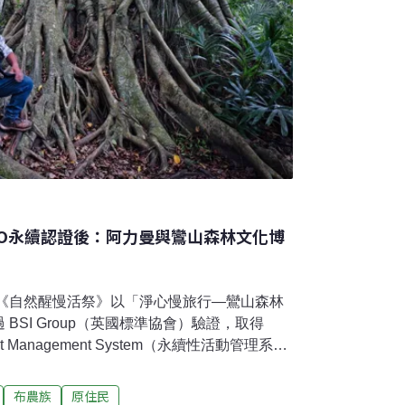
SO永續認證後：阿力曼與鸞山森林文化博
的《自然醒慢活祭》以「淨心慢旅行—鸞山森林
BSI Group（英國標準協會）驗證，取得
Event Management System（永續性活動管理系
備餐具、低碳佈置到在地食材運用，嘗試把永
早在2024年，位於台東延平鄉的鸞山森林文
布農族
原住民