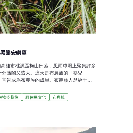
灣黑熊安樂窩
尺的高雄市桃源區梅山部落，風雨球場上聚集許多
十分熱鬧又盛大。這天是布農族的「嬰兒
，宣告成為布農族的成員。布農族人歷經千百
歲時祭儀和相關連的生命禮俗，包括小米文
、嬰兒祭，在在都傳達出族人敬畏天地、尊重
生物多樣性
原住民文化
布農族
統祭儀背後，映照出來的是傳統農耕、狩獵、
公園共榮 梅山試辦狩獵自主管理幅員廣闊的
周邊世居著布農族，包括東埔一鄰、南安卓
和玉山有著深切的連結。作為共享自然資源夥
家公園署玉山國家公園管理處也身肩保存布農