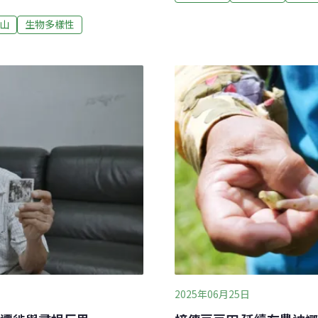
全球力抗氣候變遷、追求糧
化博物館已獲得核定為「環
永續關鍵 紀錄出書與全球友
林學習的教育場域。從場域
山
生物多樣性
。慈心有機農業發展基金會
座被稱為「森林博物館」的
育功能。輔導之餘，看到「迪
物館館長阿力曼（Alima
的菜園，認為其保留傳統維持
森林文化博物館」。在制度
，林業保育署花蓮分署與慈心
義？抵押借錢搶回森林「20
地方作物與農耕知識，陸續
想，當年那片森林有完整的
手成立「布農豆豆班」，整理
庭農園種植的習慣。
2025年06月25日