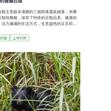
娜的彼桑拉返
蓮縣玉里鎮卓溪鄉的三個部落還延續著，布農
豆類與雜糧，保存了特殊的豆類品系、健康的
。活力滿滿的生活方式，生意盎然的豆豆田，
接傳？大山環繞，拉庫拉庫溪畔的水田，美的
是布農族特有的豆豆田。「迪娜」是布農族對
們的島
土地利用
娜在水稻田邊緣與田埂間的空地，種了灰硬
、南瓜、小米、高粱等作物，像這樣以農田和
園，布農族語稱為「彼桑拉返」，是祖先居住
迪娜的豆豆田：作物種類多、整年都可收成日
，沿線布農族被遷居到平地，卓溪鄉的族人還
類、雜糧、蔬菜，有的種在田邊，有的就種在
4年受邀到南安水田輔導農友轉作有機，意外發
位迪娜