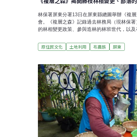
《複層之森》揭開藤枝林相變更、部落的
林保署屏東分署13日在屏東縣總圖舉辦《複
會。《複層之森》記錄過去林務局（現林保署
的林相變更政策、參與造林的林班世代，以及
行動。林保署屏東分署指出，這部紀錄片的背景為
林務局在聯合國糧農組織的技術援助下，推動
原住民文化
土地利用
布農族
屏東
伐木與全面造林，以短時間提升木材供給，改
經濟結構。分署長楊瑞芬說明，今年為日治時
業」百年紀念。近十年來，林保署展開台灣林
爬梳，也訪談超過百位族人、林保署同仁與林
現百年林業歷史。屏東分署以兩部紀錄片《變
說高屏地區的林相變更歷史。楊瑞芬說，《複
府角度的敘述，而能回望過去林地中人與土地
的感受與影響。此外，影片也