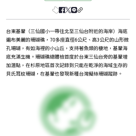
台東基翬（三仙國小一帶往北至三仙台附近的海岸）海底
遍布美麗的珊瑚礁，70多座直徑6公尺、高3公尺的山形微
孔珊瑚，有如海裡的小山丘，支持著魚類的棲地，基翬海
底充滿生機。珊瑚礁總體檢首度於台東三仙台旁的基翬增
加潛點，在杉原地區首次記錄到只能在乾淨的海域生存的
貝氏耳紋珊瑚，在基翬也發現新種台灣擬絲珊瑚蹤跡。