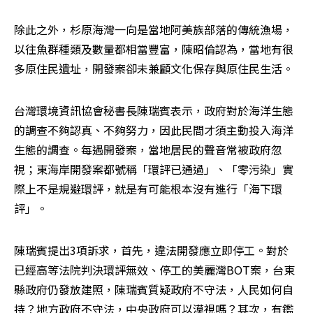
除此之外，杉原海灣一向是當地阿美族部落的傳統漁場，
以往魚群種類及數量都相當豐富，陳昭倫認為，當地有很
多原住民遺址，開發案卻未兼顧文化保存與原住民生活。
台灣環境資訊協會秘書長陳瑞賓表示，政府對於海洋生態
的調查不夠認真、不夠努力，因此民間才須主動投入海洋
生態的調查。每遇開發案，當地居民的聲音常被政府忽
視；東海岸開發案都號稱「環評已通過」、「零污染」實
際上不是規避環評，就是有可能根本沒有進行「海下環
評」。
陳瑞賓提出3項訴求，首先，違法開發應立即停工。對於
已經高等法院判決環評無效、停工的美麗灣BOT案，台東
縣政府仍發放建照，陳瑞賓質疑政府不守法，人民如何自
持？地方政府不守法，中央政府可以漠視嗎？其次，有鑑