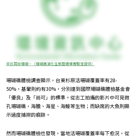
貝氏耳紋珊瑚。（珊瑚礁演化生態暨遺傳實驗室提供）
珊瑚礁體檢調查顯示，台東杉原活珊瑚覆蓋率有28-
50%，基翬則約有30%，分別達到國際珊瑚礁體檢基金會
「優良」及「尚可」的標準。從志工拍攝的影片中可見微
孔珊瑚礁，海膽、海星、海鰻等生物；而缺席的大魚則顯
示過度捕撈的痕跡。
然而珊瑚礁體檢也發現，當地活珊瑚覆蓋率每下愈況，從