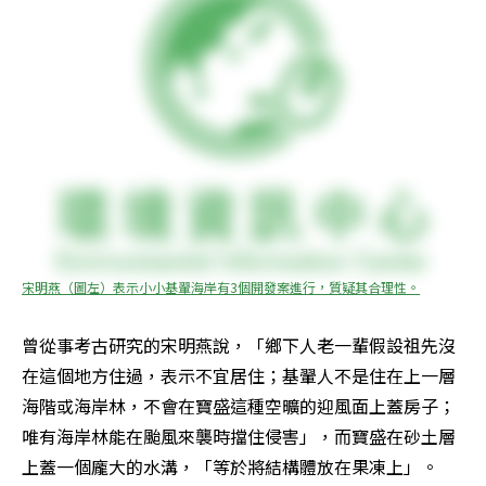
宋明燕（圖左）表示小小基翬海岸有3個開發案進行，質疑其合理性。
曾從事考古研究的宋明燕說，「鄉下人老一輩假設祖先沒
在這個地方住過，表示不宜居住；基翬人不是住在上一層
海階或海岸林，不會在寶盛這種空曠的迎風面上蓋房子；
唯有海岸林能在颱風來襲時擋住侵害」，而寶盛在砂土層
上蓋一個龐大的水溝，「等於將結構體放在果凍上」。