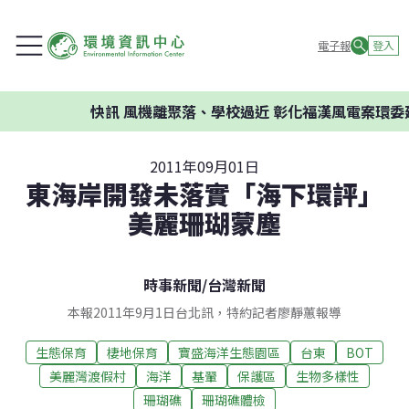
電子報
登入
快訊
風機離聚落、學校過近 彰化福漢風電案環委建議不
2011年09月01日
東海岸開發未落實「海下環評」
美麗珊瑚蒙塵
時事新聞
/
台灣新聞
本報2011年9月1日台北訊，特約記者廖靜蕙報導
生態保育
棲地保育
寶盛海洋生態園區
台東
BOT
美麗灣渡假村
海洋
基翬
保護區
生物多樣性
珊瑚礁
珊瑚礁體檢