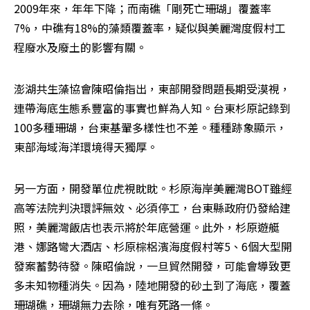
2009年來，年年下降；而南礁「剛死亡珊瑚」覆蓋率
7%，中礁有18%的藻類覆蓋率，疑似與美麗灣度假村工
程廢水及廢土的影響有關。
澎湖共生藻協會陳昭倫指出，東部開發問題長期受漠視，
連帶海底生態系豐富的事實也鮮為人知。台東杉原記錄到
100多種珊瑚，台東基翬多樣性也不差。種種跡象顯示，
東部海域海洋環境得天獨厚。
另一方面，開發單位虎視眈眈。杉原海岸美麗灣BOT雖經
高等法院判決環評無效、必須停工，台東縣政府仍發給建
照，美麗灣飯店也表示將於年底營運。此外，杉原遊艇
港、娜路彎大酒店、杉原棕梠濱海度假村等5、6個大型開
發案蓄勢待發。陳昭倫說，一旦貿然開發，可能會導致更
多未知物種消失。因為，陸地開發的砂土到了海底，覆蓋
珊瑚礁，珊瑚無力去除，唯有死路一條。