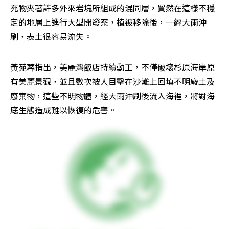
充物夾著許多外來岩塊所組成的混同層，貿然在這樣不穩
定的地層上進行大型開發案，植被移除後，一經大雨沖
刷，表土很容易流失。
黃苑蓉指出，美麗灣飯店持續動工，不僅破壞杉原海岸原
有美麗景觀，並且數次被人目擊在沙灘上回填不明廢土及
廢棄物，這些不明物體，經大雨沖刷後流入海裡，將對海
底生態造成難以恢復的危害。