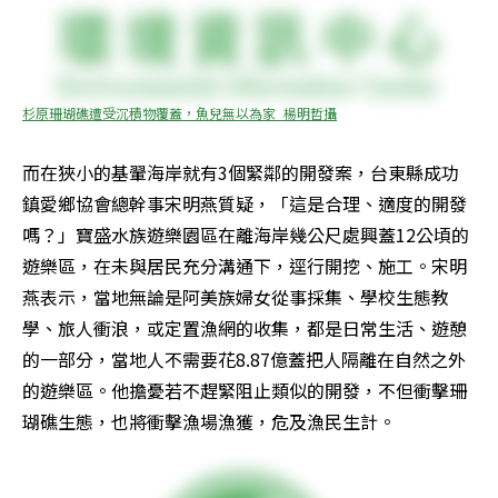
杉原珊瑚礁遭受沉積物覆蓋，魚兒無以為家_楊明哲攝
而在狹小的基翬海岸就有3個緊鄰的開發案，台東縣成功
鎮愛鄉協會總幹事宋明燕質疑，「這是合理、適度的開發
嗎？」寶盛水族遊樂園區在離海岸幾公尺處興蓋12公頃的
遊樂區，在未與居民充分溝通下，逕行開挖、施工。宋明
燕表示，當地無論是阿美族婦女從事採集、學校生態教
學、旅人衝浪，或定置漁網的收集，都是日常生活、遊憩
的一部分，當地人不需要花8.87億蓋把人隔離在自然之外
的遊樂區。他擔憂若不趕緊阻止類似的開發，不但衝擊珊
瑚礁生態，也將衝擊漁場漁獲，危及漁民生計。