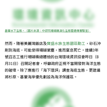
基翬水下生態。（圖片來源：中研院珊瑚礁演化生態暨遺傳實驗室）
然而，隨著美麗灣飯店及
寶盛水族生態園區動工
，砂石沖
刷到海底，可能使得珊瑚蒙塵，進而窒息死亡。連續3年
號召志工進行珊瑚礁總體檢的台灣環境資訊協會昨日（8
月31日）召開記者會，呼籲政府正視不當開發對海洋生態
的破壞，除了應進行「海下環評」調查海底生態，更建議
將杉原、基翬海岸優先劃設為海洋保護區。