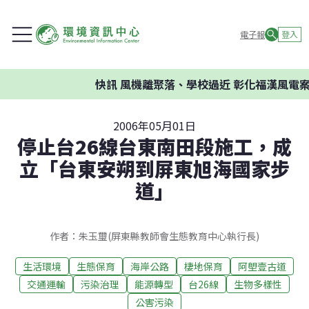
電子報
登入
快訊
風機離聚落、學校過近 彰化福漢風電案環
2006年05月01日
停止台26線台東南田段施工，成
立「台東安朔到屏東旭海國家步
道」
作者：朱玉璽(屏東縣教師會生態教育中心執行長)
生活環境
生態保育
海岸公路
棲地保育
阿塱壹古道
交通運輸
污染治理
能源轉型
台26線
生物多樣性
公害污染