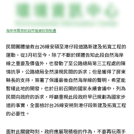
海岸林兩旁的自然植被砍除殆盡
民間團體搶救台26線安碩至港仔段道路新建及拓寬工程的
運動，從3月初至今，除了不斷於媒體告知此段自然海岸
線之重要及價值外，也發動了至公路總局第三工程處的陳
情抗爭，公路總局全然漠視民間的訴求；但是獲得了屏東
縣長的支持，簽署了保護最後自然海岸線的聲明，希望能
暫緩此地的開發，也於日前召開的國家永續會議中，列為
民間向政府的訴求，呼籲重視此段政府早已規劃為國家步
道的事實，全面檢討台26線安朔到港仔段新建及拓寬工程
的必要性。 
面對此關鍵時刻，政府應展現積極的作為，不要再玩兩手