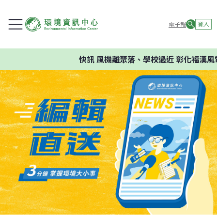
電子報
登入
快訊
風機離聚落、學校過近 彰化福漢風