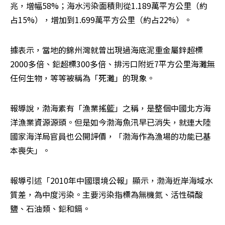
兆，增幅58%；海水污染面積則從1.189萬平方公里（約
占15%），增加到1.699萬平方公里（約占22%）。
據表示，當地的錦州灣就曾出現過海底泥重金屬鋅超標
2000多倍、鉛超標300多倍、排污口附近7平方公里海灘無
任何生物，等等被稱為「死灘」的現象。
報導說，渤海素有「漁業搖籃」之稱，是整個中國北方海
洋漁業資源源頭。但是如今渤海魚汛早已消失，就連大陸
國家海洋局官員也公開評價，「渤海作為漁場的功能已基
本喪失」。
報導引述「2010年中國環境公報」顯示，渤海近岸海域水
質差，為中度污染。主要污染指標為無機氮、活性磷酸
鹽、石油類、鉛和鎘。