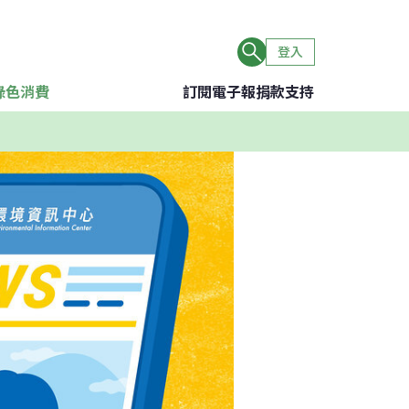
登入
綠色消費
訂閱電子報
捐款支持