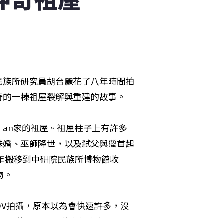
民族所研究員胡台麗花了八年時間拍
奇的一棟祖屋裂解與重建的故事。
’an家的祖屋。祖屋柱子上有許多
妹婚、巫師降世，以及弒父與獵首起
8年搬移到中研院民族所博物館收
物。
DV拍攝，原本以為會快速許多，沒