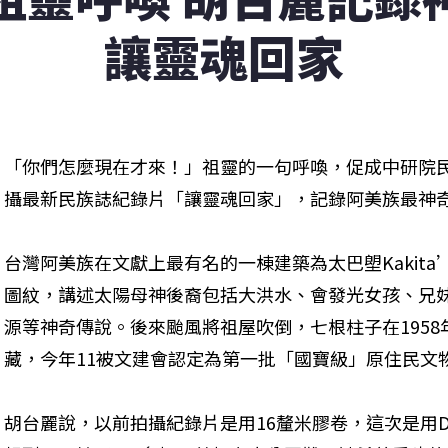
讓靈魂回家
「你們怎麼現在才來！」祖靈的一句呼喚，促成中研院
攝最新民族誌紀錄片「讓靈魂回家」，記錄阿美族最神
台灣阿美族在文獻上最有名的一棟建築為太巴塱Kakita
圖紋，講述太陽母神後裔包括大洪水、會發光女孩、兄
源等神奇傳說。後來颱風將祖屋吹倒，七根柱子在195
藏，今年11被文建會認定為第一批「國寶級」原住民文
胡台麗說，以前拍攝紀錄片是用16釐米膠卷，這次是用