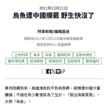
2011年12月11日
烏魚遭中國攔截 野生快沒了
時事新聞
/
編輯直送
摘錄自2011年12月11日聯合報高雄報導
環境資訊中心
高雄
報導
土地利用
海洋
烏魚
循環經濟
生物多樣性
農林漁牧業
經濟動物
環境經濟
生態保育
動物福利
寒流陸續到來，高雄漁民盼不到烏魚群，感嘆遭中國大量
攔捕；不過也有少數漁民為了生計，「假出海真買魚」，
大撈「烏金」。