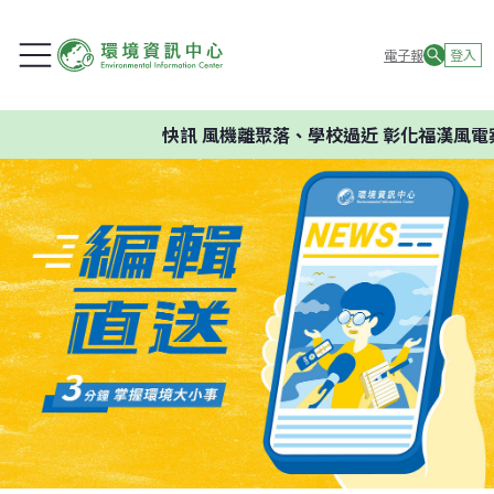
電子報
登入
快訊
風機離聚落、學校過近 彰化福漢風電