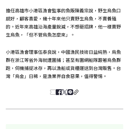
擔任高雄市小港區漁會監事的魚販陳義宗說，野生烏魚口
感好，顧客喜愛，幾十年來他只賣野生烏魚，不賣養殖
的。近年來高雄沿海產量銳減，不想砸招牌，他一樣賣野
生烏魚，「但不管烏魚怎麼來」。
小港區漁會理事伍泰良說，中國漁民技術日益純熟，烏魚
群在浙江等省外海就遭圍捕；甚至有圍網船隊跟著烏魚群
跑，伺機捕捉冰存，再以漁船或貨櫃運送到台灣販售。台
灣「烏金」日稀，是漁業界自食惡果，值得警惕。