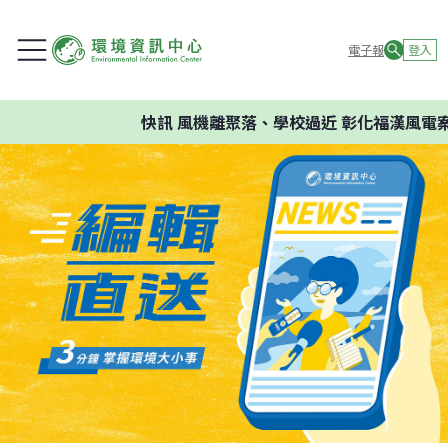
電子報
登入
快訊
風機離聚落、學校過近 彰化福漢風電案