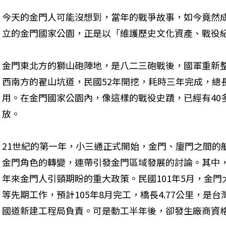
今天的金門人可能沒想到，當年的戰爭故事，如今竟然成
立的金門國家公園，正是以「維護歷史文化資產、戰役
金門東北方的獅山砲陣地，是八二三砲戰後，國軍重新
西南方的翟山坑道，民國52年開挖，耗時三年完成，總長
用。在金門國家公園內，像這樣的戰役史蹟，已經有40
放。
21世紀的第一年，小三通正式開始，金門、廈門之間的
金門角色的轉變，連帶引發金門區域發展的討論。其中
年來金門人引頸期盼的重大政策。民國101年5月，金
等先期工作，預計105年8月完工，橋長4.77公里，是
國道新建工程局負責。可是動工半年後，卻發生廠商資