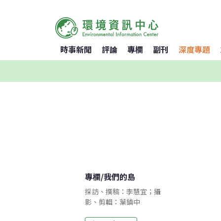
時事新聞
評論
專欄
副刊
深度專題
專欄
/
我們的島
採訪、撰稿：李慧宜；攝
影、剪輯：葉鎮中