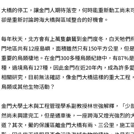
大橋的停工，讓金門人期待落空，何時能重新動工尚未
卻是重新討論跨海大橋與區域整合的好機會。
每年秋天，北方會有上萬隻鸕鶿到金門度冬，白天牠們
門地區共有12座島嶼，面積雖然只有150平方公里，但
重要的鳥類棲地。在金門300多種鳥類紀錄中，有87%是
種，過境鳥有127種，因此金門在近20年內，成為許多
相關研究，目前無法確認，像金門大橋這樣的重大工程
鳥類或其他生物活動？
金門大學土木與工程管理學系副教授林世強解釋，「少
然尚未興建完工，但是通車後，一座跨海又燈光強烈的
道？其次，鱟的保護區離金門大橋有兩、三公里，施工