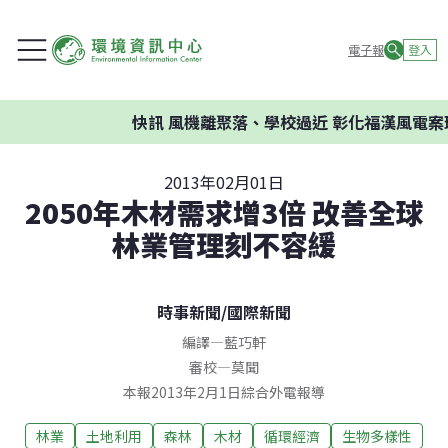
電子報
登入
快訊
風機離聚落、學校過近 彰化福漢風電案環
2013年02月01日
2050年木材需求增3倍 改善全球
林業管理刻不容緩
時事新聞
/
國際新聞
編譯
—
藍巧軒
審校
—
莫聞
本報2013年2月1日綜合外電報導
林業
土地利用
森林
木材
循環經濟
生物多樣性