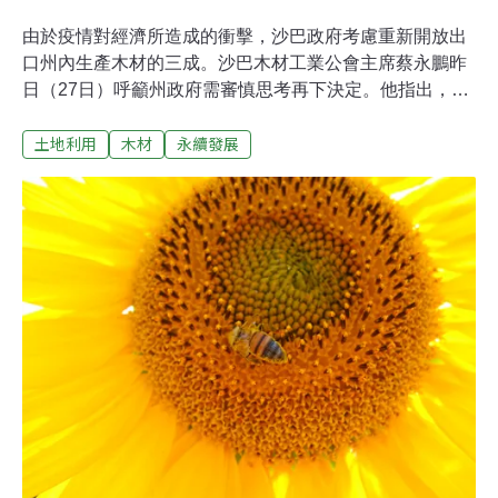
由於疫情對經濟所造成的衝擊，沙巴政府考慮重新開放出
口州內生產木材的三成。沙巴木材工業公會主席蔡永鵬昨
日（27日）呼籲州政府需審慎思考再下決定。他指出，沙
巴今年的伐木量預計為85萬至95萬立方米，而當地下游加
土地利用
木材
永續發展
工業所需的原料共計130萬至150立方米，可謂供不應求。
且自2017年起沙巴境內的木材產量正在逐漸下滑。公會署
理主席陳鼎元則指，重新開放木材出口是開倒車。2018年
州政府實施木材出口禁令後，投資者紛紛進軍當地木材加
工業，既有業者也積極增聘人力、擴充產能，以應付下游
發展需求。如今上游產量縮減下游需求大開，政府在此時
重新開放出口，將摧毁漸有起色的木材加工業。