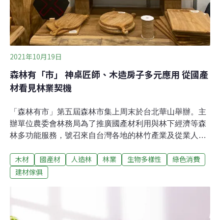
2021年10月19日
森林有「市」 神桌匠師、木造房子多元應用 從國產
材看見林業契機
「森林有市」第五屆森林市集上周末於台北華山舉辦。主
辦單位農委會林務局為了推廣國產材利用與林下經濟等森
林多功能服務，號召來自台灣各地的林竹產業及從業人
員，全方位展示台灣林業多面向。有林產業者即因國產材
木材
國產材
人造林
林業
生物多樣性
綠色消費
取得管道更穩定暢通而力挺；看首度參展的「堂和神桌」
如何打破印象，利用剩餘小料製成日用小物；無論持續在
建材傢俱
新竹城鄉交界處蓋木造房子，或以國產材天然木皮進入家
居，都讓民眾感受國產材的活力，國產材距離我們越來越
近了！透過這些林產業者的創意，或能一窺台灣林業契
機。堂和神桌開發小料用途多 台灣肖楠製香最安神台灣第