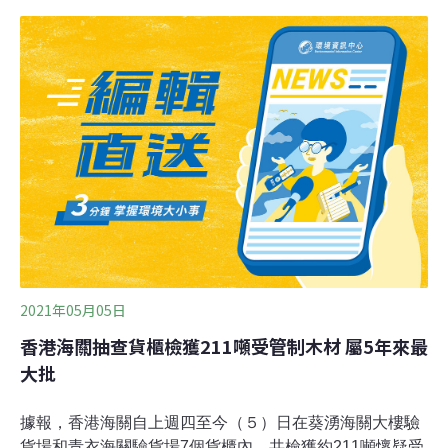
台詞像是SDGs（聯合國永續發展目標：Sustainable
Development Goals）等專門的環保術語都明確地提及。
有部份台詞簡直像是環境報導。葉山祥吾在拜訪「梶尾製
紙」時，曾對該公司社長梶尾一太表示：「瓦楞紙箱剛做
好的時候還有溫度呢。而且貴公司所有的瓦楞紙箱原料，
都是用回收而來、取得FSC森林認證的木材所做的。多數
製品在短邊的側面還有減量設計，削減20%的用紙量。這
間工廠的碳排也隨之減少。我也只是想做和梶尾社長您一
樣的事情。我認為這樣做出來的商品，有生命力跟溫暖的
感覺。」順便一提，
2021年05月05日
香港海關抽查貨櫃檢獲211噸受管制木材 屬5年來最
大批
據報，香港海關自上週四至今（５）日在葵湧海關大樓驗
貨場和青衣海關驗貨場7個貨櫃內，共檢獲約211噸懷疑受