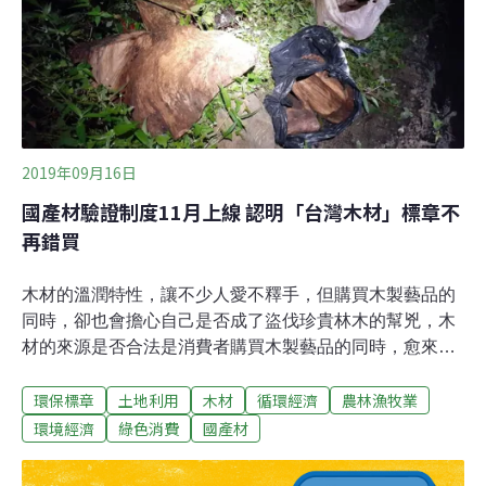
2019年09月16日
國產材驗證制度11月上線 認明「台灣木材」標章不
再錯買
木材的溫潤特性，讓不少人愛不釋手，但購買木製藝品的
同時，卻也會擔心自己是否成了盜伐珍貴林木的幫兇，木
材的來源是否合法是消費者購買木製藝品的同時，愈來愈
關心的議題。農委會林務局已擬定完整的「國產材驗證制
環保標章
土地利用
木材
循環經濟
農林漁牧業
度」，11月就會上路，讓愛木者可以買到合法生產的國產
材產品，未來，珍貴原木要出口，也得取得相關驗證標章
環境經濟
綠色消費
國產材
才行。國產材驗證標章制度有3種：CAS、TAP、QR
code，符合其中一項資格即可取得「台灣木材」標章，消