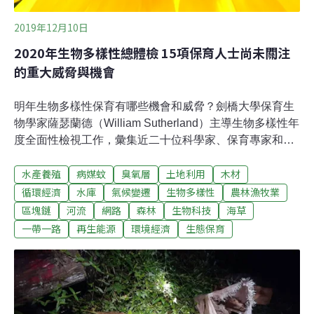
2019年12月10日
2020年生物多樣性總體檢 15項保育人士尚未關注
的重大威脅與機會
明年生物多樣性保育有哪些機會和威脅？劍橋大學保育生
物學家薩瑟蘭德（William Sutherland）主導生物多樣性年
度全面性檢視工作，彙集近二十位科學家、保育專家和未
來的參與者一起回答這個問題。研究小組從89個問題中精
水產養殖
病媒蚊
臭氧層
土地利用
木材
選出15個正在發生或預期將發生的最重要趨勢，這些趨勢
有造福或傷害生物多樣性的潛力，但尚未受到大多數保育
循環經濟
水庫
氣候變遷
生物多樣性
農林漁牧業
人士的關注。論文發表在《生態與演化趨勢（Trends in
區塊鏈
河流
網路
森林
生物科技
海草
Ecology & Evolution）》期刊。
一帶一路
再生能源
環境經濟
生態保育