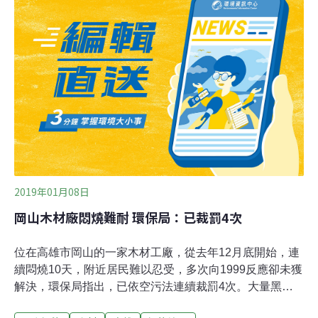
費者購買時極易分辨。「CAS」是優良林產產品驗證，保
障消費者購買到品質穏定的合法木材製品；「TAP」是產
銷履歷林產品標章，除了確保來源係合法的國產材外，也
控管產銷流程，使國產材的買賣交易有保障，TAP較為嚴
格，廠商要符合TAP的難度較高；最新的一種則是「QR
code」，這是指林產品生產追溯條碼，國產材廠商可透過
自主管理輔導，申請QR code證明產品使用合法來源的國
產材，消費者可透過條
2019年01月08日
岡山木材廠悶燒難耐 環保局：已裁罰4次
位在高雄市岡山的一家木材工廠，從去年12月底開始，連
續悶燒10天，附近居民難以忍受，多次向1999反應卻未獲
解決，環保局指出，已依空污法連續裁罰4次。大量黑煙
直竄天際，禍首竟是住家附近的木材工廠，從去年12月底