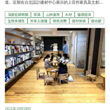
道。近期在台北設計建材中心展示的上百件家具及文創商
品，就是使用銀合歡製成，由林務局與扶輪社合作舉辦的
深度低碳新聞
家具
山林復育
木材
循環經濟
第一屆銀合歡家具設計大賽，最後決選出來的作品。昨
（15）日林務局長林華慶表示，世界各國追求2050年淨零
生物多樣性
外來入侵種
綠色消費
建材傢俱
銀合歡
排放的目標中，木材將成為重要材料。林華慶說明，過去
曾嘗試過不同的銀合歡木材利用方式，發現家具設計是有
效管道，林務局也將繼續提高銀合歡木材的適用性。「綠
色癌症」拉鋸戰 恆春半島蔓延逾3000公頃銀合歡被列為世
界百大外來入侵種之一，原生長於中美洲，約50年前引進
台灣作為造紙用材，因環境條件適合生長，加上本身繁殖
力旺盛，結實量大、種子發芽率高等特性，以及樹根會分
泌有毒的「含羞草素」，抑制周邊其他植物生長，因而極
易形成大面積純林，對環境生態影響甚鉅。林務局局長林
華慶說明，銀合歡的排他性讓其他植物無法
2021年10月28日