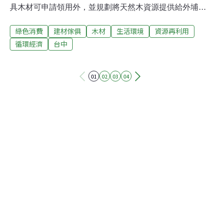
具木材可申請領用外，並規劃將天然木資源提供給外埔綠
能生態園區從事綠能發電，盼讓木資源有效循環再利用。
綠色消費
建材傢俱
木材
生活環境
資源再利用
回收的天然木資源除開放民眾申請領用外，環保局指出，
2018年整建完工的外埔綠能生態園區已進入第一期試運轉
循環經濟
台中
階段，除原規劃利用廚餘、廢稻稈發電外，目前也計畫利
用回收天然木資源加入綠能發電，希望達到年供應1萬
01
02
03
04
2000公噸的木資源量作綠能發電。環保局指出，外埔綠能
生態園區第一期預計年底可正式營運，預估一期每年共可
發電約1600萬到1700萬度，約能提供近萬戶半年的用電
量。 環保局指出，每年清潔隊回收的公園、行道樹修剪樹
枝或者是民眾居家修剪樹枝等的自然木資源，約有7000到
8000公噸，若遇有登陸颱風帶來大風大雨，回收自然木資
源甚至可能達到2、3萬公噸。