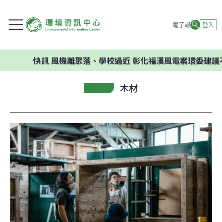
電子報
登入
快訊
風機離聚落、學校過近 彰化福漢風電案環委建議不應開發
木材