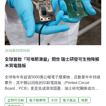
工家庭，從小就在工廠與產線之間長大。最早的記憶，是
家中工廠規模還很小，只有一條流水線，父母親與臨時人
員在檯面上趕貨，他和哥哥則把產線下方的紙箱攤開，睡
在裡面，像是替自己打造一個小小
2026年05月06日
全球首款「可堆肥滑鼠」問世 瑞士研發可生物降解
木質電路板
全球每年有超過5000萬公噸電子廢棄物，且數量年年持續
攀升，其中難以回收的印刷電路板（Printed Circuit
Board，PCB）更是造成環境隱憂。瑞士研究團隊成功以
木材製作可生物降解電路板，效能不輸傳統材料，還進一
生物可分解
電子廢棄物
木材
電子產品
堆肥
步設計出可堆肥回收的滑鼠，為電子業永續發展帶來關鍵
突破。傳統電路板回收陷困境 每年釀5000萬噸電子廢棄物