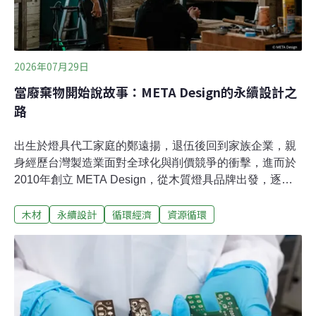
2026年07月29日
當廢棄物開始說故事：META Design的永續設計之
路
出生於燈具代工家庭的鄭遠揚，退伍後回到家族企業，親
身經歷台灣製造業面對全球化與削價競爭的衝擊，進而於
2010年創立 META Design，從木質燈具品牌出發，逐步
發展出結合設計、工藝與材料再生的創作路徑。品牌曾獲
木材
永續設計
循環經濟
資源循環
台灣金點設計獎、日本 Good Design Award 肯定，並陸續
與台電、遠雄建設、上海商業儲蓄銀行、Cartier、Aesop
等單位合作，推出《工地計劃》、《雲霧森林》、《數字
狂想曲》、《敦南不熄燈》、META Exp.計畫及台電「金
水361. META Space」等代表作品。近年更透過退役電力
設備、營建廢料、舊木料與企業廢棄資源的轉化，重新思
考人與物、產業與環境之間的關係。鄭遠揚出生於燈具代