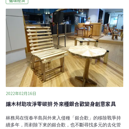
循環經濟
現代生活中，無論是智慧型手機、筆記型電腦或電動牙
刷，幾乎所有電子產品都仰賴印刷電路板運作。這些看似
不起眼的綠色薄板，負責串聯裝置內部所有電子零件，是
科技產品不可或缺的核心元件。然而，這項高科技產業的
關鍵元件，卻隱藏龐大的環境代價。根據多項國際統計，
全球每年產生超過5000萬公噸電子廢棄物，主要來源之
一，即為難以回收的塑膠與複合材料。目前市面上的印刷
電路板原料通常為玻璃纖維強化環氧樹脂（fiber-
reinforced epoxy resin），這種由玻璃纖維與石化原
2022年02月16日
讓木材助攻淨零碳排 外來種銀合歡變身創意家具
林務局在恆春半島與外來入侵種「銀合歡」的移除戰爭持
續多年，而剷除下來的銀合歡，也不斷尋找多元的去化管