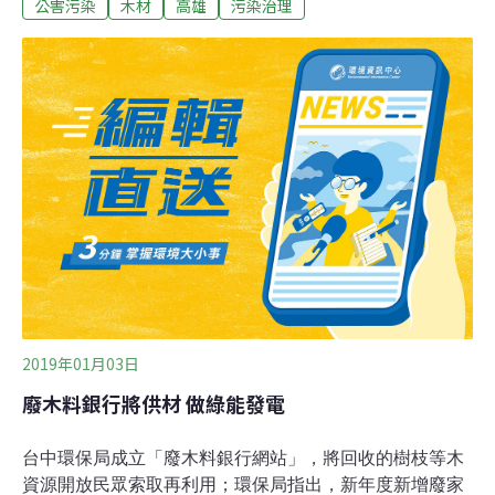
公害污染
木材
高雄
污染治理
直到1月5號，已陸續悶燒10天，讓附近住戶忍無可忍。不
僅工廠所在的大遼里受到空污影響，筆秀、中崎里和海城
社區也同樣遭殃，居民也指控，業者大多利用週末假日露
天焚燒，通報1999市民專線，問題卻遲遲未獲解決，高雄
市環保局表示，連日來多次派員稽查，已無悶燒狀況，但
因已有明顯粒狀污染物，依空污法開出四張罰單，最高可
罰500萬元。 這家位在岡山的木材工廠，主要從事廢建
材、木材回收，製成生質燃料，一再自燃悶燒，業者承諾
三個月內，加速去化，只出不進，環保局也將持續監控。
2019年01月03日
廢木料銀行將供材 做綠能發電
台中環保局成立「廢木料銀行網站」，將回收的樹枝等木
資源開放民眾索取再利用；環保局指出，新年度新增廢家