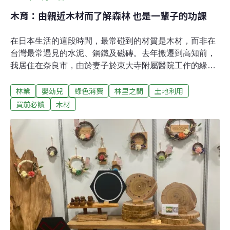
木育：由親近木材而了解森林 也是一輩子的功課
在日本生活的這段時間，最常碰到的材質是木材，而非在
台灣最常遇見的水泥、鋼鐵及磁磚。去年搬遷到高知前，
我居住在奈良市，由於妻子於東大寺附屬醫院工作的緣
故，全家幾乎每週都會騎腳踏車到附近逛逛。搬到高知縣
林業
嬰幼兒
綠色消費
林里之間
土地利用
後，孩子先後換了兩個保育園[1] ，第一個保育園就是木造
建築，室內木頭特有的香味，溫暖的材質及色調，以及塌
買前必讀
木材
塌米的地板，讓孩子在充滿木頭的環境中成長。而我們現
在住的房子，則是大正時期所建的木造房，至今已超過百
年歷史。在日本生活的種種，皆是被木材環繞。因應快速
消費世代，興起對木育的重視2004年9月，由北海道發起
的「木育Project」[2]，第一次定義木育為「接觸、學習並
與木共生」。自歷史記載以來[3] ，日本就有使用木材的紀
錄，而隨著時代的演進，多樣性的材質逐漸佔據現代人的
生活，舉凡鋼鐵、水泥、塑膠、石油等，逐漸成為人們的
首選，人與自然、自然與產品的關係逐漸稀薄，而木材
——最為人類文明所熟悉的材