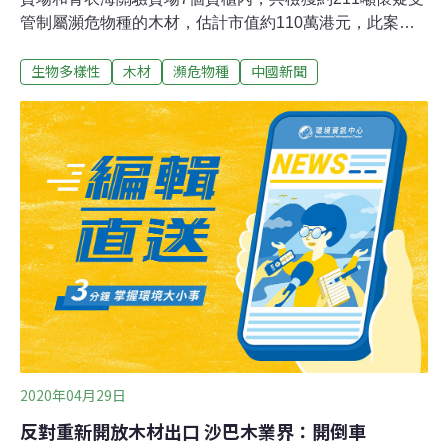
管制屬瀕危物種的木材，估計市值約110萬港元，此案成
為海關過去5年檢獲的最大批懷疑受管制木材。海關指，
生物多樣性
木材
瀕危物種
中國新聞
人員在風險評估下，於一周內揀選及查驗了7個由柬埔寨
抵港的貨櫃，經檢查後在貨櫃內發現該批懷疑受管制木
材，而案件已轉交漁農自然護理署跟進調查。根據《保護
瀕危動植物物種條例》，任何人非法進出口瀕危物種，一
經定罪，最高可被判罰款1000萬港元及監禁10年。
2020年04月29日
反對重新開放木材出口 沙巴木業界：開倒車