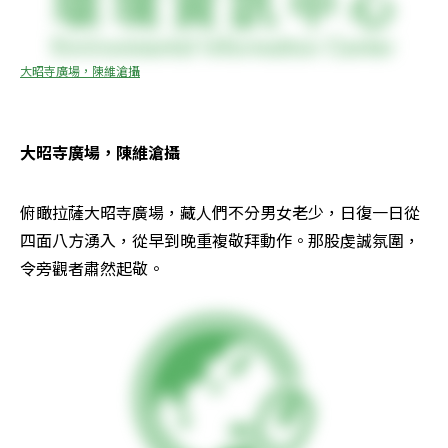
大昭寺廣場，陳維滄攝
大昭寺廣場，陳維滄攝
俯瞰拉薩大昭寺廣場，藏人們不分男女老少，日復一日從
四面八方湧入，從早到晚重複敬拜動作。那股虔誠氛圍，
令旁觀者肅然起敬。