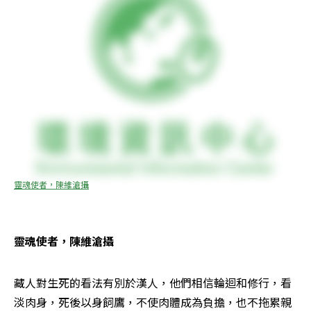
靈魂使者，陳維滄攝
靈魂使者，陳維滄攝
藏人對生死的看法有別於漢人，他們相信輪迴和修行，看
淡肉身，死後以身飼鷹，不使肉體成為負擔，也不拖累親