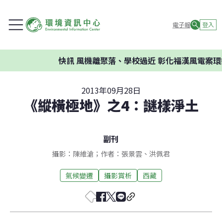
電子報
登入
快訊
風機離聚落、學校過近 彰化福漢風電案環委建
2013年09月28日
《縱橫極地》之4：謎樣淨土
副刊
攝影：陳維滄；作者：張景雲、洪佩君
氣候變遷
攝影賞析
西藏