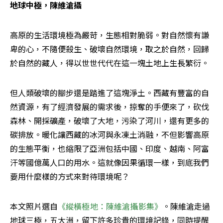
地球中極，陳維滄攝
高原的生活環境極為嚴苛，生態相對脆弱。對自然懷有謙
卑的心，不隨便殺生、破壞自然環境，取之於自然，回歸
於自然的藏人，得以世世代代在這一塊土地上生長繁衍。
但人類破壞的腳步還是踏進了這塊淨土。西藏有豐富的自
然資源，有了經濟發展的需求後，掠奪的手便來了，砍伐
森林、開採礦產，破壞了大地，污染了河川，還有更多的
碳排放。暖化讓西藏的冰河與永凍土消融，不但影響高原
的生態平衡，也縮限了亞洲包括中國、印度、越南、阿富
汗等國億萬人口的用水。這就像因果循環一樣，到底我們
要用什麼樣的方式來對待環境呢？
本文照片選自
《縱橫極地：陳維滄攝影集》
。陳維滄走過
地球三極，五大洲，留下許多珍貴的環境記錄，同時提醒