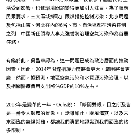
活受到影響，也使環境問題變得更加引人注目。為了順應
民眾要求，三大區域採取」限煤措施控制污染：北京周邊
及包括山東、河北在內的6省、市、自治區都在污染控制
之列。中國新任領導人李克強誓將治理空氣污染作為首要
任務。
有鑑於此，吳昌華認為，這一問題已成為政治層面的推動
因素。因此，2014年限煤措施力度將會更大，範圍將會更
廣。然而，據預測，地區空氣污染和水資源污染治理、以
及相關醫療費用支出將佔GDP的10%左右。
2013年是變革的一年。Ochs說：「睜開雙眼，目之所及皆
是一番令人鼓舞的景象。」話雖如此，颱風海燕，以及未
來面臨的氣候災難，都讓我們清醒地認識到我們面臨的諸
多限制。