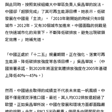
與此同時，按照氣候組織大中華區負責人吳昌華的說法，
中國卻「超額完成」了其可再生能源目標。她表示，低碳
發展在中國是「主流」。「2010年剛開始的時候只有8個
城市。2012年，又有30個城市加進來。中國面臨的挑戰是
在快速城市化的背景下，不斷降低碳排放，避免出現碳鎖
定效應，」她補充道。
「中國正處於『十二五』規畫期間，正在強化、落實可再
生能源、降低碳排放強度等各項目標，」吳昌華說。（中
國簽署承諾，到2020年將溫室氣體排放強度在2005年基礎
上降低40%～45%。）
然而，中國過去取得的成績並不代表未來能一帆風順。中
國不僅是煤炭淨進口國，最近，其人均CO2排放還超過了
歐盟。正如吳昌華所說，中國在發展和環境方面都面臨嚴
峻的挑戰。今年，PM2.5污染嚴重，使很多中國居民的生