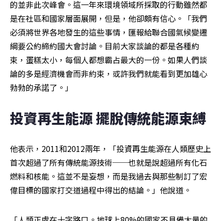
的並非此次峰會。這一年來環境領域所採取的行動雖然都
是在社區和國家層面展開，但是，他卻頗有信心。「我們
必須將世界各地發生的這些事情，匯報給聯合國氣候變遷
綱要公約締約國大會討論。目前大家談論的都是各種約
束，蛋糕太小，每個人都想霸占最大的一份。如果人們談
論的多是經濟機會而非約束，或許我們就能看到更加雄心
勃勃的承諾了。」
投資再生能源 擺脫傳統能源束縛
他表示，2011和2012兩年，「投資再生能源在人類歷史上
首次超過了所有傳統能源技術──也就是說超過所有化石
燃料和核能。這並不是妄想，而是我過去與那些制訂了宏
偉目標的國家打交道過程中得出的結論。」他說道。
「人類正處在十字路口。地球上80%的國家不具備大量的