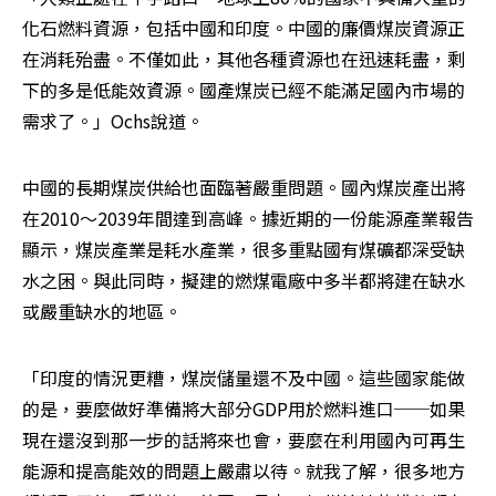
化石燃料資源，包括中國和印度。中國的廉價煤炭資源正
在消耗殆盡。不僅如此，其他各種資源也在迅速耗盡，剩
下的多是低能效資源。國產煤炭已經不能滿足國內市場的
需求了。」Ochs說道。
中國的長期煤炭供給也面臨著嚴重問題。國內煤炭產出將
在2010～2039年間達到高峰。據近期的一份能源產業報告
顯示，煤炭產業是耗水產業，很多重點國有煤礦都深受缺
水之困。與此同時，擬建的燃煤電廠中多半都將建在缺水
或嚴重缺水的地區。
「印度的情況更糟，煤炭儲量還不及中國。這些國家能做
的是，要麼做好準備將大部分GDP用於燃料進口──如果
現在還沒到那一步的話將來也會，要麼在利用國內可再生
能源和提高能效的問題上嚴肅以待。就我了解，很多地方