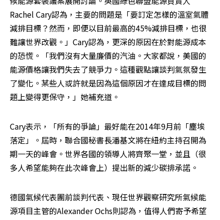
候能源套裝議案展開討論。英國綠色聯盟能源負責人 
Rachel Cary認為，主要的問題是「要訂定怎樣的溫室氣體
減排目標？然而，即便以目前最高的45%減排目標，也很
難讓世界改觀。」Cary認為，更深的原因在於對能源成本
的恐慌。「我們沒有大量廉價的汽油。大家都說，美國的
能源價格讓我們失去了競爭力。這種觀點讓談判氣氛發生
了變化。某些人或許就是因為這個原因才在達成目標的問
題上變得更保守，」她補充道。
Cary表示，「所有的爭論」最好能在2014年9月前「塵埃
落定」。屆時，聯合國秘書長潘基文將在紐約主持召開為
期一天的峰會。世界各國的領導人將齊聚一堂，並且（很
多人希望能夠在此次峰會上）提出新的減少碳排承諾。
德國氣候代表團前談判代表、現任世界觀察研究所氣候能
源項目主管的Alexander Ochs則認為，值得人們寄予希望