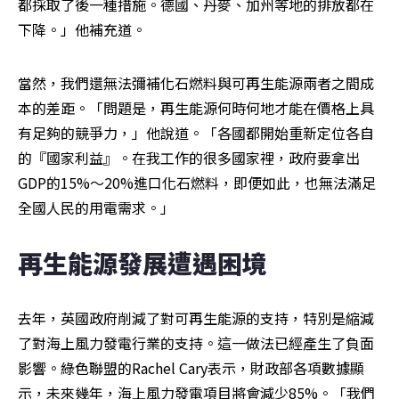
都採取了後一種措施。德國、丹麥、加州等地的排放都在
下降。」他補充道。
當然，我們還無法彌補化石燃料與可再生能源兩者之間成
本的差距。「問題是，再生能源何時何地才能在價格上具
有足夠的競爭力，」他說道。「各國都開始重新定位各自
的『國家利益』。在我工作的很多國家裡，政府要拿出
GDP的15%～20%進口化石燃料，即便如此，也無法滿足
全國人民的用電需求。」
再生能源發展遭遇困境
去年，英國政府削減了對可再生能源的支持，特別是縮減
了對海上風力發電行業的支持。這一做法已經產生了負面
影響。綠色聯盟的Rachel Cary表示，財政部各項數據顯
示，未來幾年，海上風力發電項目將會減少85%。「我們