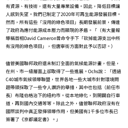
有資源、有技術，還有大量專業設備。因此，降低目標讓
人感到失望。我們已制定了2020年可再生能源發展目標。
然而，所有這些「沒用的綠色項目」長期發展前景，傳達
了政府為應付能源成本壓力而顯現的矛盾。「（有大量報
導稱首相David Cameron曾命令手下「砍掉能源支出中所
有沒用的綠色項目」，但唐寧街方面對此予以否認。）
儘管美國聯邦政府還未制訂全面的氣候能源計畫，但是，
在州、市一級層面上卻取得了一些進展。Ochs說：「透過
C40城市氣候領導聯盟，世界各地一些大城市針對環境問
題帶頭採取了一些令人讚許的舉措，其中也包括（前任市
長）布隆伯格治下的紐約市。從本地綠化，到開闢自行車
道，再到國內交通等等。除此之外，儘管聯邦政府沒有在
國際談判中真正發揮領導作用，但美國有1千多位市長已
簽署了《京都議定書》。」