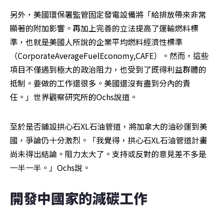
另外，美國環保署監管固定發電設備將「給排放帶來非常
顯著的附加影響。再加上完善的立法提高了運輸燃料標
準，也就是美國人所說的企業平均燃料經濟性標準
（CorporateAverageFuelEconomy,CAFE）。然而，這些
項目不僅遇到極大的政治阻力，也受到了既得利益群體的
抵制。要做的工作還很多。美國還沒有盡到分內的責
任。」世界觀察研究所的Ochs說道。
至於是否鋪設拱心石XL石油管道，將加拿大的油砂運到美
國，爭論仍十分激烈。「我覺得，拱心石XL石油管道計畫
尚未得出結論。阻力太大了。支持或反對的意見差不多是
一半一半。」Ochs說。
開發中國家的減碳工作