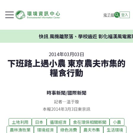
電子報
登入
快訊
風機離聚落、學校過近 彰化福漢風電案環委
2014年03月03日
下班路上遇小農 東京農夫市集的
糧食行動
時事新聞
/
國際新聞
記者
—
溫于璇
本報2014年3月3日東京訊
土地利用
日本
循環經濟
食在環保相關新聞
小農
農林漁牧業
環境經濟
綠色消費
農夫市集
生活環境