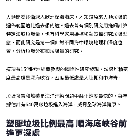
人類開發逐漸深入歐洲深海海床，才知道原來人類垃圾的
遍佈範圍遠比過去想的遠。過去曾有個別研究用拖網計算
特定海域垃圾量，也有科學家用遙控移動設備研究垃圾型
態，而此研究是第一個針對不同海中環境地理和深度位
置，分析垃圾分布和垃圾量的研究。
這項有15個歐洲組織參與的國際性研究發現，垃圾堆積密
度最高處是深海峽谷，密度最低處是大陸棚和中洋脊。
垃圾棄置和堆積是海洋汙染問題中惡化速度最快的，每年
據估計有640萬噸垃圾進入海洋，威脅全球海洋健康。
塑膠垃圾比例最高 順海底峽谷前
進更深處