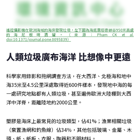
遙控攝影機在歐洲海域的海床發現垃圾，左下圖為海底惠塔德峽谷950米高處
的海尼根啤酒罐。（來源：Pham CK et al. 
doi:10.1371/journal.pone.0095839）
人類垃圾廣布海洋 比想像中更遠
科學家用錄影和拖網調查方法，在大西洋、北極海和地中
海35米至4.5公里深處取得近600件樣本，發現地中海的每
一處研究地點都有人類垃圾，甚至遍佈歐洲大陸棚到大西
洋中洋脊，距離陸地約2000公里。
塑膠是海床上最常見的垃圾類型，佔41%；漁業相關垃圾
（棄置漁網和釣魚線）佔34％，其他包括玻璃、金屬、木
頭、紙、紙板、衣服、陶器和不明材料。