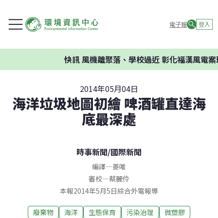
電子報
登入
快訊
風機離聚落、學校過近 彰化福漢風電案環
2014年05月04日
海洋垃圾地圖初繪 啤酒罐直達海
底最深處
時事新聞
/
國際新聞
編譯
—
姜唯
審校
—
蔡麗伶
本報2014年5月5日綜合外電報導
廢棄物
海洋
生態保育
污染治理
微塑膠