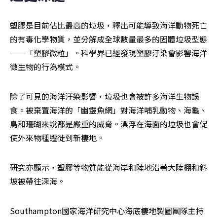
塑膠是目前佔比最高的垃圾，釋出可能導致海洋動物死亡
的有毒化學物質，並分解成全球數量最多的固體垃圾型態
──「塑膠微粒」。科學界已經發現塑膠汙染會影響海洋
微生物的行為模式。
除了可見的海洋汙染影響，垃圾也會被許多海洋生物誤
食。被棄置海洋的「幽靈魚網」對海洋哺乳動物、海龜、
鳥和珊瑚來說都是嚴重的威脅。漂浮在海面的垃圾也會促
使外來物種遷徙到新棲地。
研究亦顯示，塑膠等物質能從海岸和陸地沿著大陸棚和斜
坡被帶往深海。
Southampton國家海洋研究中心海底棲地製圖團隊主持