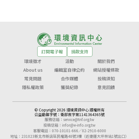
訂閱電子報
捐款支持
環境徵才
活動
關於我們
About us
編輯室自律公約
網站授權條款
常見問題
合作媒體
投稿須知
隱私權政策
獲獎紀錄
意見回饋
© Copyright 2026 環境資訊中心 版權所有
公益勸募字號：
衛部救字第1141364365號
服務信箱：
service@tnf.org.tw
投稿信箱：
infor@e-info.org.tw
客服電話：070-10101-666／02-2910-6000
地址：231023新北市新店區民權路48號3樓（近捷運大坪林站1號出口）