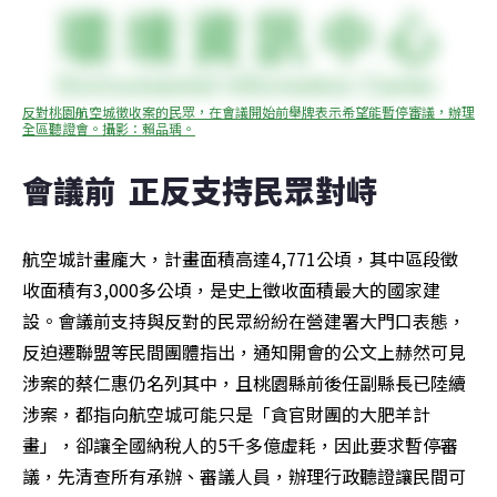
反對桃園航空城徵收案的民眾，在會議開始前舉牌表示希望能暫停審議，辦理
全區聽證會。攝影：賴品瑀。
會議前  正反支持民眾對峙
航空城計畫龐大，計畫面積高達4,771公頃，其中區段徵
收面積有3,000多公頃，是史上徵收面積最大的國家建
設。會議前支持與反對的民眾紛紛在營建署大門口表態，
反迫遷聯盟等民間團體指出，通知開會的公文上赫然可見
涉案的蔡仁惠仍名列其中，且桃園縣前後任副縣長已陸續
涉案，都指向航空城可能只是「貪官財團的大肥羊計
畫」，卻讓全國納稅人的5千多億虛耗，因此要求暫停審
議，先清查所有承辦、審議人員，辦理行政聽證讓民間可