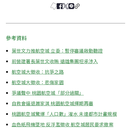
參考資料
葉世文力推航空城 立委：暫停審議啟動聽證
前營建署長葉世文收賄 遠雄集團坦承涉入
航空城大徵收：抗爭之路
航空城大徵收：悲傷家園
爭議聲中 桃園航空城「部分過關」
自救會逼退蕭家淇 桃園航空城擇期再審
桃園航空城驚爆「人口數」灌水 未達都市計畫規模
血色紙飛機墜地 反浮濫徵收 航空城居民要求撤案