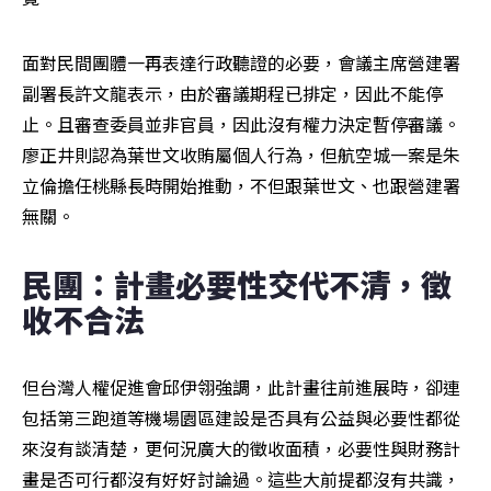
面對民間團體一再表達行政聽證的必要，會議主席營建署
副署長許文龍表示，由於審議期程已排定，因此不能停
止。且審查委員並非官員，因此沒有權力決定暫停審議。
廖正井則認為葉世文收賄屬個人行為，但航空城一案是朱
立倫擔任桃縣長時開始推動，不但跟葉世文、也跟營建署
無關。
民團：計畫必要性交代不清，徵
收不合法
但台灣人權促進會邱伊翎強調，此計畫往前進展時，卻連
包括第三跑道等機場園區建設是否具有公益與必要性都從
來沒有談清楚，更何況廣大的徵收面積，必要性與財務計
畫是否可行都沒有好好討論過。這些大前提都沒有共識，