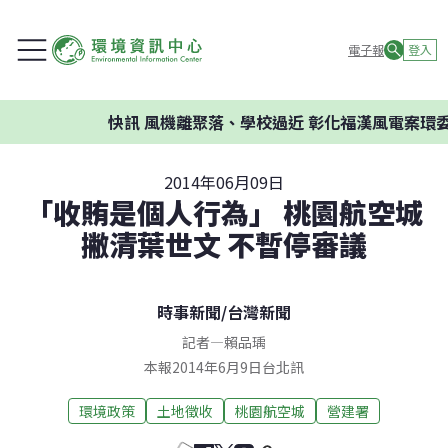
電子報
登入
快訊
風機離聚落、學校過近 彰化福漢風電案環委建
2014年06月09日
「收賄是個人行為」 桃園航空城
撇清葉世文 不暫停審議
時事新聞
/
台灣新聞
記者
—
賴品瑀
本報2014年6月9日台北訊
環境政策
土地徵收
桃園航空城
營建署