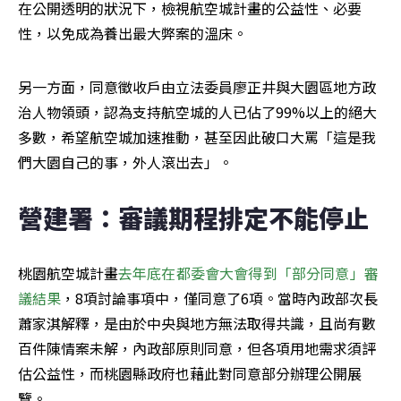
在公開透明的狀況下，檢視航空城計畫的公益性、必要
性，以免成為養出最大弊案的溫床。
另一方面，同意徵收戶由立法委員廖正井與大園區地方政
治人物領頭，認為支持航空城的人已佔了99%以上的絕大
多數，希望航空城加速推動，甚至因此破口大罵「這是我
們大園自己的事，外人滾出去」。
營建署：審議期程排定不能停止
桃園航空城計畫
去年底在都委會大會得到「部分同意」審
議結果
，8項討論事項中，僅同意了6項。當時內政部次長
蕭家淇解釋，是由於中央與地方無法取得共識，且尚有數
百件陳情案未解，內政部原則同意，但各項用地需求須評
估公益性，而桃園縣政府也藉此對同意部分辦理公開展
覽。