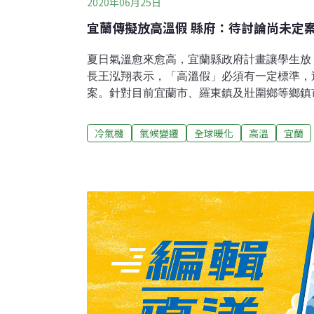
2020年06月25日
宜蘭傳擬放高溫假 縣府：待討論尚未定
夏日氣溫愈來愈高，宜蘭縣政府計畫讓學生放
長王泓翔表示，「高溫假」必須有一定標準，
案。針對目前宜蘭市、羅東鎮及壯圍鄉等鄉鎮
學校裝設冷氣機，並將補助電費等措施，引起
翔說，根據中央規定，冷氣設備尚未列入教室
冷氣機
氣候變遷
全球暖化
高溫
宜蘭
變遷所導致的持續高溫現象，縣府已積極向教
定，並將於近期巡迴各鄉鎮公所，共同研議裝
育處統計，宜蘭縣目前尚有1257間教室待裝
幣2.26億元。現階段，縣府除持續補助屋頂
普通教室配置在較低樓層、配合屋頂裝置太陽
建議教育部將冷氣機列為教室內基本設備，以
並請中央補助裝置。