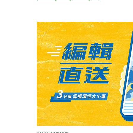
頭突出具潛在危險挨批苗栗縣通霄鎮多處鄉道
期出現許多突出路面鉚釘，居民認為深具潛在
中研院在做地殼變動研究所用；由於「行為人
路管單位將至現場查報開罰。中研院地球科學
表示，因研究地震斷層、地殼變化需要，才選
路肩打下鉚釘，每公里在等距內約有10多處
約需2至3年，民眾反映「不適合」地點的鉚
向路權單位申