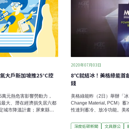
2020年07月03日
8℃就結冰！美格綠能首
大戶新加坡推25°C控
錢
美格綠能昨（2日）舉辦「冰
.5萬元熱危害影響勞動力，
Change Material,
增幅最大、潛在經濟損失居六都
性達到蓄冷、放冷功能。美
定城市降溫計畫；屏東縣長
術已和國內面板大廠共同實測
降溫設備，提升勞工戶外作
排量，將是企業用電大戶在
路肩打鉚釘研究地殼變動 釘
深度低碳新聞
文具辦公