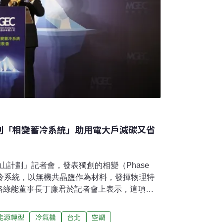
創「相變蓄冷系統」助用電大戶減碳又省
山計劃」記者會，發表獨創的相變（Phase
 PCM）蓄冷系統，以無機共晶鹽作為材料，發揮物理特
格綠能董事長丁廉君於記者會上表示，這項技
近一年，能為企業省下近40%電費及30%碳
實踐社會責任時，提供能源節約技術的有力夥
能源轉型
冷氣機
台北
空調