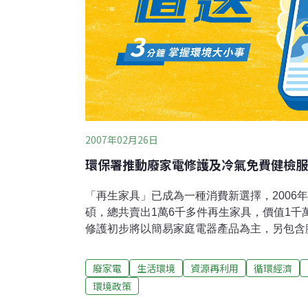
2007年02月26日
環保署推動廢家電修護及冷氣免費健檢服
「再生家具」已成為一種消費新選擇，2006
碩，總共賣出1萬6千多件再生家具，價值1千
修護初步將以簡易家庭電器產品為主，另包含
等。初期以電風扇、飲水機等小家電提供保養
逐步建立廢家電器材回收、修護、再生及再利用
廢家電
生活環境
資源再利用
循環經濟
年將於台中市試辦冷氣免費健康檢查服務，由
環境政策
志工組成健檢小組，免費協助民眾實施冷氣健