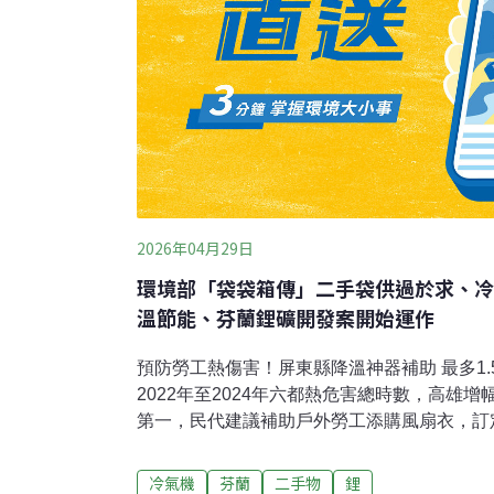
2026年04月29日
環境部「袋袋箱傳」二手袋供過於求、冷氣
溫節能、芬蘭鋰礦開發案開始運作
預防勞工熱傷害！屏東縣降溫神器補助 最多1
2022年至2024年六都熱危害總時數，高雄
第一，民代建議補助戶外勞工添購風扇衣，訂
周春米昨宣布補助水冷扇、風扇衣與水冷服等
業安全。（聯合新聞網報導）中研院未申請在
冷氣機
芬蘭
二手物
鋰