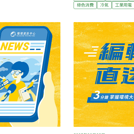
伴。為冷氣節電而生的相變
，甚至縣道苗37線路肩，近
綠色消費
冷氣
工業用電
的水，水在釋放熱量後則回
危險性，經陳情才發現竟是
變，但本質並未改變，這樣
」未申請也遲未改善，縣府
的水冷空調系統8℃出水的
研究所研究技師陳宏宇博士
有相變特性的獨家無機共晶
定當地較不影響行車安全的
性，蓄能或釋放能量，因此
，每半年偵測一次，研究期限
系統製冰時70%的總冷氣用
釘已拔除。他坦承，事前確未