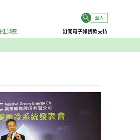
登入
綠色消費
訂閱電子報
捐款支持