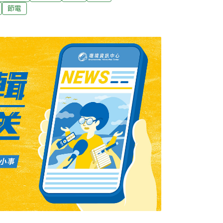
材料 讓能量收放自如如同冰在吸熱時變為液態
節電
復為冰，因為能量的變化讓材料的型態產生改
的材料即為PCM相變材料。立基於企業所使用
特殊條件，美格歷經五年的研發測試，開發出具
鹽材料，在8℃即可結冰，且可透過其物理特
能在8℃的冷氣回水中結冰儲冷，有效減低蓄冷
電量，達到省電效果。且若是採用這