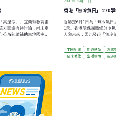
2007年06月03日
案
香港「無冷氣日」 270
「高溫假」。宜蘭縣教育處
香港定6月1日為「無冷氣日
這方面還有待討論，尚未定
1天。香港環保團體鑑於冷
市公所陸續補助當地國中小
人類未來，因此發起「無冷
外界質疑有違公平性。王泓
氣機，舒緩全球暖化問題。
基本必要設施，但考量氣候
省約27萬度的用電。
中國新聞
能源轉型
冷氣
育部反映，盼修改相關規
全球暖化
生活環境
能源
設冷氣機方案。他表示，教
設冷氣設備，經費需求約新台
防水隔熱設施、鼓勵學校調整
光電隔熱設備外，也會積極
利縣府逐年爭取編列預算，