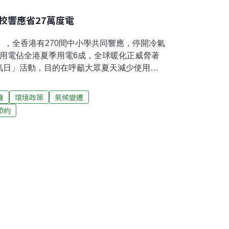
學校響應省27萬度電
」，全香港有270間中小學共同響應，停開冷氣
氣用電佔全港夏季用電6成，全球暖化正威脅著
氣日」活動，目的在呼籲大眾夏天減少使用冷
香港各中小學校今天停開冷氣1天，估計可以節
機
環境政策
氣候變遷
節約