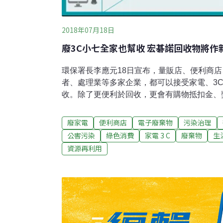
2018年07月18日
廢3C小七全家也幫收 宏碁諾回收物將作
環保署長李應元18日宣布，量販店、便利商店
者、處理業等多家企業，都可以接受家電、3
收。除了更便利於回收，更會有購物抵扣金、
種優惠。「電子廢棄物多元回收計畫」由環保
3C電子連鎖業、品牌業者、處理業等多家企
廢家電
便利商店
電子廢棄物
污染治理
機、洗衣機、電冰箱及冷暖氣機）業者，必須
公害污染
綠色消費
家電 3 C
廢棄物
生
免費回收同品項同數量的廢四機。環保署這次
資源再利用
碁、大同、燦坤、全國電子、統一超商、全家
合作。多元回收計畫將以增加回收品項、購物
換新等活動，提供多種的優惠或回收服務，替
收管道，回收來的廢家電和廢資訊物品還可成
保署資料，目前公告列管的家電類項目，包含
冷暖氣機及電風扇；資訊類則包