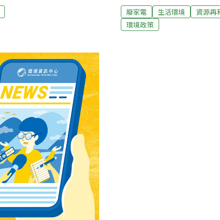
，內含的有害物質，如冷
逐步建立廢家電器材回收、修
廢家電
生活環境
資源再
裡的重金屬、含鉛玻璃，將
年將於台中市試辦冷氣免費
環境政策
全民。目前國內共有5家、9
志工組成健檢小組，免費協
各處理廠除彼此競爭收購廢
台，預估可節約能源費用達1,
源，某廢家電處理業者表
公斤8元，漲到現在的每公斤
保署的補貼每台僅500元，
格廢家電處理業者抱怨，國