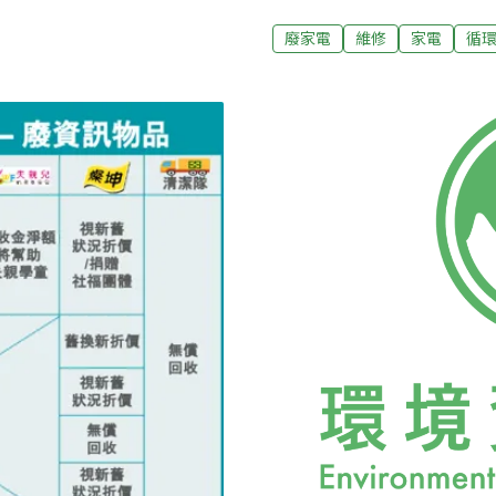
年挽救近萬具小家電，讓維
收：印表機回收印表機外殼
地社群又如何開枝散葉、掀起
廢家電
維修
家電
循
機從 2001 年被公告列為
《環境資訊中心》跟著小家
味。不只定期辦維修活動 還
天，人潮湧入高雄市鹽埕區
武就在這場活動擔任機動組
下來。直到將近下午1點，
的採訪。黃武就描述，維修
點，每週巡迴維修，每場3
日」。黃武就的碩士論文就