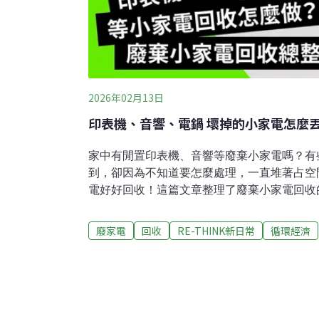
2026年02月13日
印表機、音響、電鍋 壞掉的小家電怎麼
家中有閒置印表機、音響等廢棄小家電嗎？有
到，卻因為不知道要怎麼處理，一直堆著占空
電好好回收！這篇文章整理了廢棄小家電回收
解常見如印表機、電鍋、飲水機回收分類方式
重生的方法，馬上來看看。廢棄小家電回收怎
廢家電
回收
RE-THINK新日常
循環經濟
多，不同小家電該怎麼回收處理，也讓你很困
廢棄小家電回收多半屬於廢電子電器類，或廢
收，有機會再次被利用。 千萬不能把小家電當一般垃圾、隨意丟棄，這樣
會導致資源無法利用，還可能釋出有害物質，
廢棄小家電回收有哪些類別？小家電百百種，