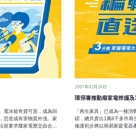
2007年02月26日
環保署推動廢家電修護及
、電冰箱奇貨可居，成為回
「再生家具」已成為一種消費
，恐造成有害物質外洩。家
碩，總共賣出1萬6千多件再
法規要求廢家電應交由合法
修護初步將以簡易家庭電器
北市電器公會廢家電委員會
等。初期以電風扇、飲水機