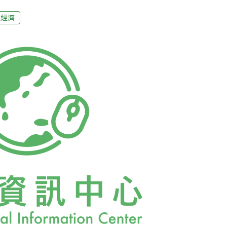
修變成一種流行。為什麼小家電沒人要修？在
維修風潮？在10月19日世界維修日這天，
環經濟
電診所召集人黃武就，看見維修的挑戰與趣
要在城市中開枝散葉19日「世界維修日」這
忠孝國小，他們是前來等著修家電的民眾。黃
，幫忙帶位、找尋零件、指導修理，忙得停不
他終於能坐下吃個午飯，接受《環境資訊中心》
運動在高雄非常蓬勃——年頭到年尾，八個據
0件修理名額總是爆滿，根本「週週都是維修
是