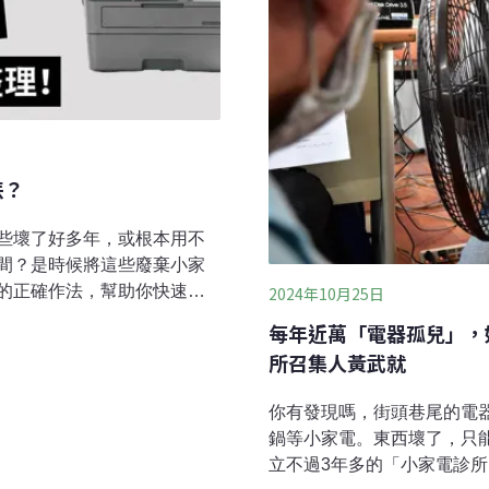
丟？
些壞了好多年，或根本用不
間？是時候將這些廢棄小家
的正確作法，幫助你快速理
2024年10月25日
。文末也附上讓廢棄小家電
每年近萬「電器孤兒」，
麼丟？廢棄小家電類型眾
所召集人黃武就
惑嗎？首先，記得大重點！
資訊物品類，只要妥善回
你有發現嗎，街頭巷尾的電
鍋等小家電。東西壞了，只
對環境產生潛在風險。常見
立不過3年多的「小家電診
以下整理了常見廢棄小家