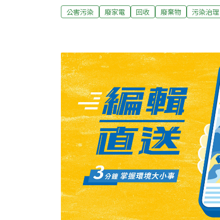
主席陳學誠指出，廢家電若未經專業拆解處理
公害污染
廢家電
回收
廢棄物
污染治理
氣、電冰箱的冷媒、氟氯碳化物、映像管電視
造成臭氧破裂，飲水、土壤污染，受害的將是
個廢家電處理廠，受原物料價格狂漲的影響，
家電外，還得與中古商、非法拆解業者競爭貨
示，收購一台冷氣的代價，已經從幾年前的每
40元，平均一台冷氣收購價約1600元，而環
「成本大增下，處理廠經營相當困難。」某合
內廢家電處理量不大，加上資