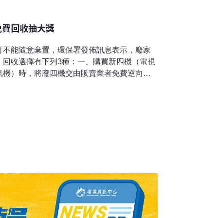
免費回收抽大獎
可不能隨意棄置，環保署發佈訊息表示，廢家
。回收選擇有下列3種：一、購買新四機（電視
氣機）時，將廢四機交由販賣業者免費逆向回
可參加今年3月15日及9月15日抽獎，總獎項
二、未購買新四機時，可撥打環保署資源回收
諧音：您幫我，清一清）或上資源回收網
a.gov.tw），詢問或查詢回收機構聯絡資訊。三、與當地
，並將廢家電於約定時間自行搬至約定地點放
妥善回收處理，可減少碳排放及資源消耗，再
價值。據統計，2014年全國廢家電（廢電視
機及電風扇）回收量達262萬餘台，約10萬餘
萬公噸，產值約新台幣1