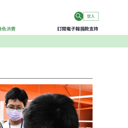
登入
綠色消費
訂閱電子報
捐款支持