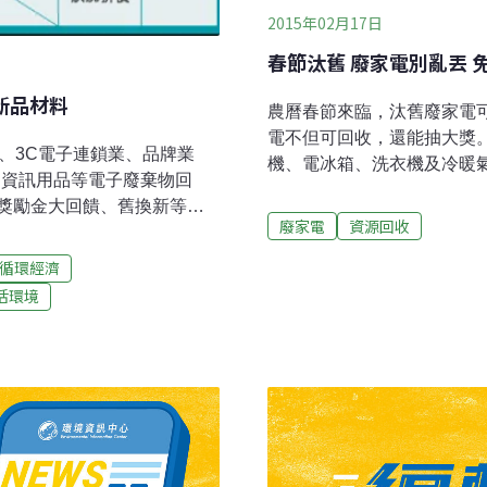
2015年02月17日
春節汰舊 廢家電別亂丟 
新品材料
農曆春節來臨，汰舊廢家電
電不但可回收，還能抽大獎
、3C電子連鎖業、品牌業
機、電冰箱、洗衣機及冷暖
C資訊用品等電子廢棄物回
收，索取回收聯單，上網登錄
獎勵金大回饋、舊換新等多
市值達新台幣百萬元以上。
廢家電
資源回收
署結合量販店、便利商店、
專線0800-085717（
業。既有全國販賣四機（電視
循環經濟
（http://recycle.ep
應依規定在民眾買新機時，
活環境
清潔隊聯繫約定時間、地點
再針對3C資訊用品，和宏
妥。環保署表示，廢家電經
、愛買、家樂福等企業展開
生料還能創造出龐大市場經濟
抵扣金、獎勵金大回饋、舊
機、電冰箱、洗衣機、冷暖氣
民眾創造更方便、簡單的回
公噸，回收可再利用物質約8
為循環再利用的基礎。據環
電視機、電冰箱、洗衣機、