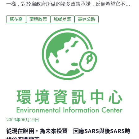
一樣，對於扁政府所做的諸多政策承諾，反倒希望它不要
兌現，因為一個承諾往往就是一個災難。姑且不論那些一
蘇花高
環境政策
城鄉差距
高速公路
看就知道是卯吃寅糧、債留子孫的錢坑法案，更可怕的是
那些披著「拼經濟」外衣，實際上卻是賠了夫人又折兵的
跳火坑政策。蘇花高速公路就是其中的典型。 經濟與環境
的衝突一直是面對「發展」這個概念下的工程建設，最根
本的兩個對立觀點。然而以這個對立觀點來理解關於蘇花
高速公路這個議題的贊成與反對立場，卻是不足甚且是失
焦的。最根本的理由是，一條穿越性的高速公路究竟能不
能為當地帶來利基，是不是邁向拼經濟的捷徑？從歷史的
結果來看，它的答案是否定的。以西部的經驗為鏡，許多
數據說明了高速公路的興建所造成的是大都會發展的更趨
集中，以及原本競爭條件較差的地區更為弱勢。 首先，根
據主計處所做的「91年台灣地區國內遷徙調查」，
2003年06月19日
從現在脫困，為未來投資─因應SARS與後SARS時
代的空間變革