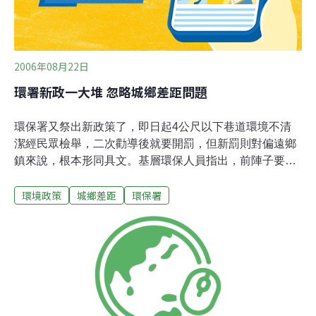
2006年08月22日
環署新政一大堆 忽略城鄉差距問題
環保署又祭出新政策了，即日起4公尺以下巷道環境不清
潔經民眾檢舉，二次勸導後就要開罰，但新罰則對偏遠鄉
鎮來說，根本形同具文。基層環保人員指出，前陣子要求
幫狗掃排洩物政策，在鄉下地方會被認為是玩笑，且冷氣
環境政策
城鄉差距
環保署
機滴水問題，鄉下地區至今根本無人聞問。目前不少鄉鎮
甚至連薪水都發不出來，又要如何執行政策。在鄉鎮地區
的基層環保人員認為，環保署一直都忽略台灣城鄉的差距
問題，就算是垃圾分類也只能靠民眾的環保觀念協助，人
力吃緊之下，根本沒時間檢查是否依規定分類；最重要的
是，縣市首長和鄉鎮市長等民代都背負著選票壓力，不會
去得罪選民。希望中央在發布新政時，多考慮地方政府的
執行力，否則徒具虛文，沒有意義。