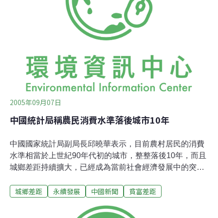
村不僅存在著一定的空間特徵，更存在著一定的文化特
色。 理論上，中空鄉村的文化模式必定具有相當特色，而
鄉村傳統在面對都市化作出回應時，經由文化模式回饋給
地域空間便會形成地域性效果。因此在城鄉發展上便應充
分利用地方特色，不必強求鄉村必須與都市在經濟上同步
發展，而是應追求具地域特色的「在地發展」，引導其發
展成爲永續鄉村。 鄉村的在地發展只有在保有其生活方
2005年09月07日
中國統計局稱農民消費水準落後城市10年
中國國家統計局副局長邱曉華表示，目前農村居民的消費
水準相當於上世紀90年代初的城市，整整落後10年，而且
城鄉差距持續擴大，已經成為當前社會經濟發展中的突出
矛盾。
城鄉差距
永續發展
中國新聞
貧富差距