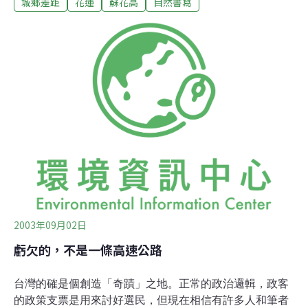
城鄉差距
花蓮
蘇花高
自然書寫
與生存的尊嚴。3年來，巍然莊嚴的大山、湛藍清澈的海
洋、緩慢悠閒的生活節奏，才讓我深刻體會什麼叫「生
活」。 可是還是得替花蓮人想一想，居高不下的失業
率、城鄉差距、不便的交通、經濟弱勢，連生活都過不去
的人們，又怎麼去希求品質呢？但其中的重點在於，一條
蘇花高，就可以把問題解決了嗎？它帶來的是希望抑或絕
望呢？花蓮長久以來的問題會因為一條公路的興建而解套
嗎？ 花蓮目前最主要的經濟來源來自觀光收入，大部
分人來到花蓮，一定會被其壯闊山水震撼。花蓮行銷觀
光，要經營的就是這名山勝水。只是幾年來我看到所謂的
觀光，莫不是興建大量人工化設施；名產店一家接一家開
設，火車站前成了麻糬特區；因應車潮，道路不斷拓
寬……這
2003年09月02日
虧欠的，不是一條高速公路
台灣的確是個創造「奇蹟」之地。正常的政治邏輯，政客
的政策支票是用來討好選民，但現在相信有許多人和筆者