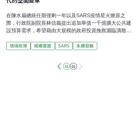
在陳水扁總統任期僅剩一年以及SARS疫情星火燎原之
際，行政院副院長林信義提出追加舉債一千億擴大公共建
設預算需求，希望藉由大規模的政府投資挽救瀕臨潰散的
經濟與民心。然而擴大內需的藥方已不是第一次提出，歷
環境政策
城鄉差距
SARS
永續發展
來成效已說明單憑財政與短期刺激手段並不足以達成結構
性的轉型，更何況在SARS改變既有的運作秩序之後，我
們絕對有必要思索，這些向後代子孫挪用的資源，該如何
01
02
進行最有效的配置，以支持與因應新時代的來臨。 從
SARS病例的爆發與分佈，我們可以看到一個顯著現象，
它似乎與現代性的都市角色與功能如影隨形，在原有的評
價方式中，台北與高雄這兩個南北大都會聚集了最多的資
源、最多的人口、以及最豐沛的醫療設施，是與世界接軌
的窗口，也是台灣競爭力之所繫。但這一切優勢在SARS
衝擊之下產生了大逆轉，大都市密集、複雜而流動的特質
不僅提供了疫病活躍的溫床，更使防疫失去邊界，隔離、
封城等防疫手段缺乏實現條件；而更深遠的衝擊是仰