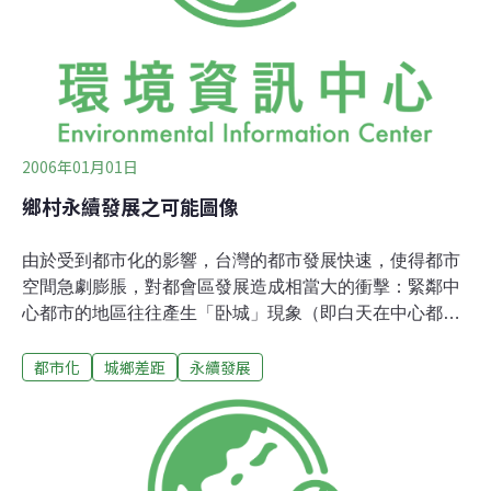
2006年01月01日
鄉村永續發展之可能圖像
由於受到都市化的影響，台灣的都市發展快速，使得都市
空間急劇膨脹，對都會區發展造成相當大的衝擊：緊鄰中
心都市的地區往往產生「卧城」現象（即白天在中心都市
上班、晚上才回來睡覺），而外圍的偏遠地區則存在著高
都市化
城鄉差距
永續發展
齡幼子的「中空鄉村」（即中壯人口外移的鄉村）。造成
這種現象的原因之一是城鄉不均衡發展，因為鄉村的中壯
人口外移，使得鄉村與都市保持著空間距離，因而也形成
生態隔離，從而在環保生態上反而達到某種正面效果。這
種現象不僅表現在空間層面，更影響到文化層面；中空鄉