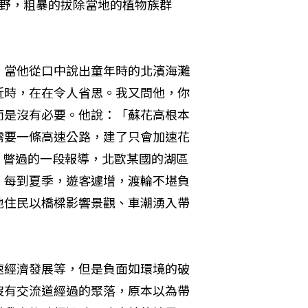
荒野，粗暴的拔除當地的植物族群
，當他從口中說出童年時的北濱海灘
近時，在在令人省思。我又問他，你
而是沒有必要。他說：「蘇花高根本
需要一條高速公路，建了只會加速花
ry 瞥過的一段報導，北歐某國的湖區
。每到夏季，遊客遽增，渡輪不堪負
地住民以橋樑影響景觀、車潮湧入帶
速經濟發展等，但是負面如環境的破
沒有交流道經過的聚落，原本以為帶