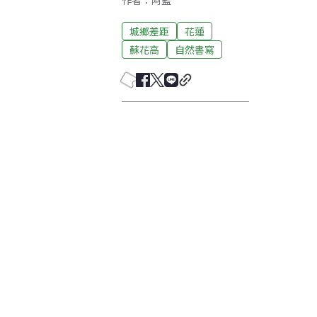
作者：阿藍
城鄉差距
花蓮
蘇花高
自然書寫