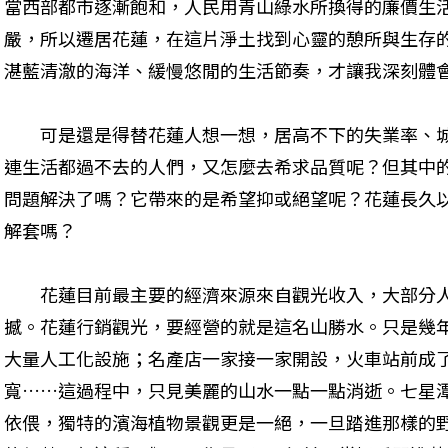
當西部都市逐漸飽和，人民用青山綠水所換得的廉價生
嚴，所以遷居花蓮，在這片淨土找到心靈的憩所與生存
湛藍清澈的海洋、緩慢悠閒的生活節奏，才讓我深刻體
　　可是還是得替花蓮人想一想，居高不下的失業率、
連生活都過不去的人們，又怎麼去希求品質呢？但其中
問題解決了嗎？它帶來的是希望抑或絕望呢？花蓮長久
解套嗎？
　　花蓮目前最主要的經濟來源來自觀光收入，大部分
撼。花蓮行銷觀光，要經營的就是這名山勝水。只是幾
大量人工化設施；名產店一家接一家開設，火車站前成
寬……這過程中，只見美麗的山水一點一點消逝。七星
依偎，獨特的濱海植物景觀更是一絕，一旦踏進那樣的