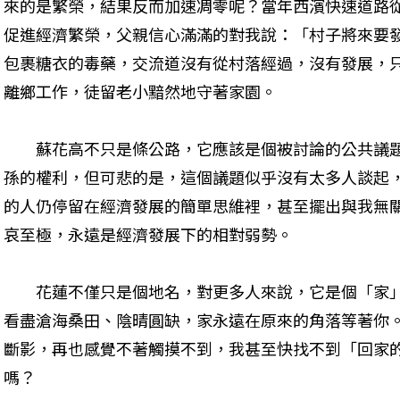
來的是繁榮，結果反而加速凋零呢？當年西濱快速道路
促進經濟繁榮，父親信心滿滿的對我說：「村子將來要
包裹糖衣的毒藥，交流道沒有從村落經過，沒有發展，
離鄉工作，徒留老小黯然地守著家園。
　　蘇花高不只是條公路，它應該是個被討論的公共議
孫的權利，但可悲的是，這個議題似乎沒有太多人談起
的人仍停留在經濟發展的簡單思維裡，甚至擺出與我無
哀至極，永遠是經濟發展下的相對弱勢。
　　花蓮不僅只是個地名，對更多人來說，它是個「家
看盡滄海桑田、陰晴圓缺，家永遠在原來的角落等著你
斷影，再也感覺不著觸摸不到，我甚至快找不到「回家
嗎？