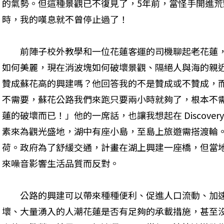
的氣勢。但這種景觀已不復見了，5年前，當怪手開進
時，我的嘆息就不曾停止過了！
　　前陣子校外教學和一位花蓮客運的司機聊起老花蓮
如何美麗，現在消波塊如何破壞景觀、隔絕人與海的親
贊成蘇花高的興建嗎？他回答我的不是贊成或不贊成，
不需要，蘇花公路我們來跑只要兩小時就夠了，根本不
蓮的破壞而已！」他的一席話，也讓我想起在 Discove
素來為觀光盛地，湖中有座小島，至島上旅遊需搭渡輪
荷。政府為了舒緩交通，計畫在湖上興建一座橋，但當
來噪音影響生活品質而反對。
　　公路的興建可以帶來種種便利、促進人口流動、加
壞、大量湧入的人潮花蓮是否有足夠的承載措施，甚至