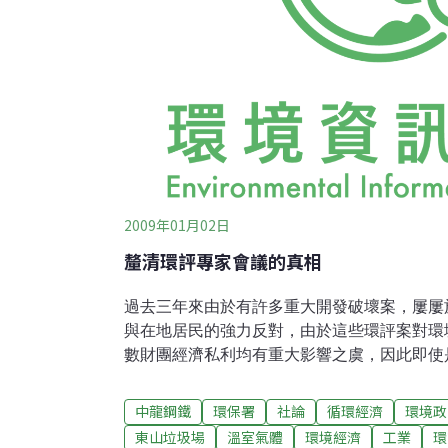
2009年01月02日
釐清環評專家會議的真相
過去三年來由於有許多重大開發破壞案，屢屢
與在地居民的強力反對，由於這些環評案對環
數財團經濟私利均有重大影響之虞，因此即使
之間也因持不同立場而有重大爭議。為釐清真
拖，而使得那些即欲進行開發破壞的利益相關
中龍鋼鐵
環保署
社論
循環經濟
環境政
管道對環評程序施予極大的壓力。即使後來換
東山垃圾場
溫室氣體
環境經濟
工業
環