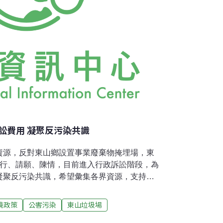
訟費用 凝聚反污染共識
資源，反對東山鄉設置事業廢棄物掩埋場，東
遊行、請願、陳情，目前進入行政訴訟階段，為
凝聚反污染共識，希望彙集各界資源，支持東
 珍惜水資源募款餐會，餐券每張500元，敬請
講。 時間：2006 年5月13日( 星期六 )上
境政策
公害污染
東山垃圾場
點：富強基督長老教會 (台南市東門路三段11巷2-1號)