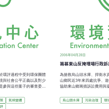
2006年04月28日
籌募東山反掩埋場行政訴
於環評過程中受到環保團體
為搶救烏山頭水庫、捍衛水
境與社會公平正義以及對少
山鄉民近3年來四處抗爭、
是參與這些案子的審查委員
協助東山鄉籌措訴訟費用與
相，因此使得環評案一拖再
山捍衛好山好水的美麗家園 !
者急著跳腳，而藉由其政治
認購。會中並將邀請陳玉峰教授演
策
氣候變遷
烏山頭水庫
污染治理
環
了一批委員，而使得持「環
午10:00 -下午1:00 地
評