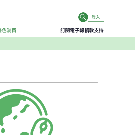
登入
綠色消費
訂閱電子報
捐款支持