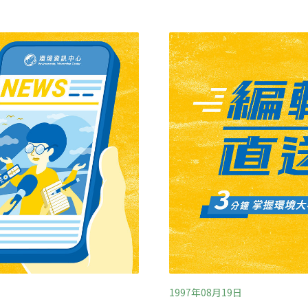
檢討審查改進。與會人士並
用條例」的農委會建議。農
％、容積率為160％，降為容
制，列入執照申請範圍可以
降，而建築高度也限定不超過
把關。農委會表示，即使由
、順向坡有滑動之虞以及斷層基
一定程度的利用，在高度及
層的設計，這點在當初核發
開法」通過後，業者要取得
的核發則是由內政部營建署
1997年08月19日