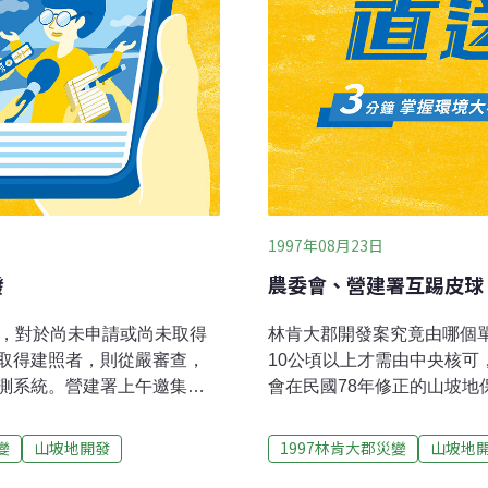
1997年08月23日
發
農委會、營建署互踢皮球
檻，對於尚未申請或尚未取得
林肯大郡開發案究竟由哪個
取得建照者，則從嚴審查，
10公頃以上才需由中央核
測系統。營建署上午邀集專
會在民國78年修正的山坡
開發管理問題。會中決議，
築核可開挖整地但仍未取得
得、正在施工中的老丙建，
的核發是內政部營建署負責
變
山坡地開發
1997林肯大郡災變
山坡地
1年頒訂的「申請開發山坡地
78年修改「山坡地開發建築