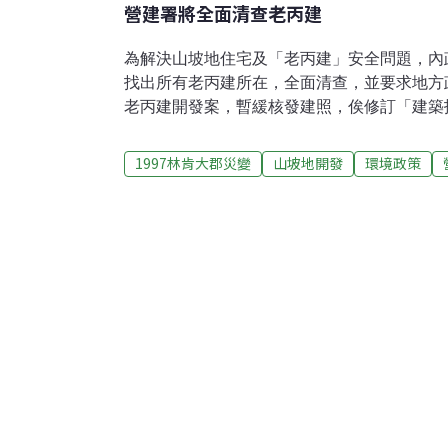
營建署將全面清查老丙建
為解決山坡地住宅及「老丙建」安全問題，內
找出所有老丙建所在，全面清查，並要求地方
老丙建開發案，暫緩核發建照，俟修訂「建築
審核建照，同時聘請專業技師團體，協助地方
有多少「老丙建」，營建署也不知道，營建署
1997林肯大郡災變
山坡地開發
環境政策
「老丙建」申請案，都直接由地方政府審核後
年頒布「山坡地開發建築管理辦法」前，很多
件，俗稱「老丙建」，當務之急必須找出老丙
示，山坡地開發建築管理辦法第5條對於順向
虞者不得開發。