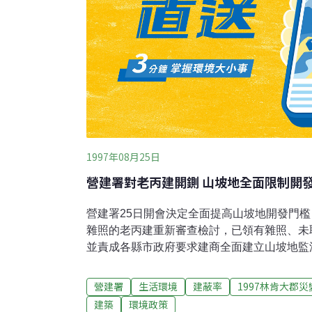
1997年08月25日
營建署對老丙建開鍘 山坡地全面限制開
營建署25日開會決定全面提高山坡地開發門
雜照的老丙建重新審查檢討，已領有雜照、未
並責成各縣市政府要求建商全面建立山坡地監
家學者、省市地方政府及建商代表研商山坡地
對於未申請雜照，或即使已申請雜照、尚未取
營建署
生活環境
建蔽率
1997林肯大郡災
要求各省縣市政府組成專案小組，依照民國8
建築
環境政策