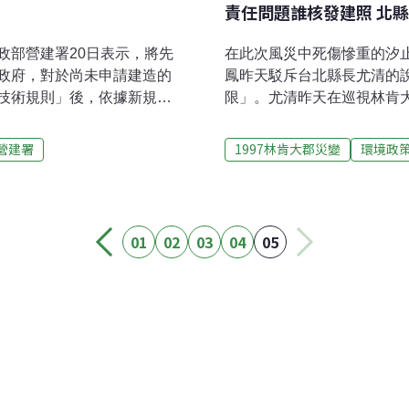
責任問題誰核發建照 北
政部營建署20日表示，將先
在此次風災中死傷慘重的汐
政府，對於尚未申請建造的
鳳昨天駁斥台北縣長尤清的
技術規則」後，依據新規定
限」。尤清昨天在巡視林肯
政府審核。目前全台灣到底
由內政部發照，葉金鳳聞訊
官員20日表示，因為過去的
行了解，隨後公開表示，依
營建署
1997林肯大郡災變
環境政
，即可變更用地，尤其在72
能是內政部直接發照。葉金
人趕著送件，這批搶照的案
位進行檢討，看該建物的開
建所在地。營建署官員表
只要發現有不法情事，一定
坡也有規範，順向坡有危險之
01
02
03
04
05