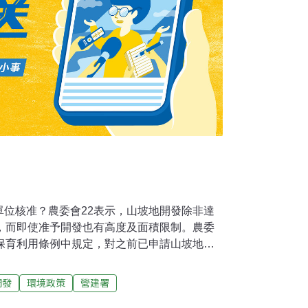
單位核准？農委會22表示，山坡地開發除非達
可，而即使准予開發也有高度及面積限制。農委
地保育利用條例中規定，對之前已申請山坡地建
水土保持合格證明者，應申請雜項執照，執照
。內政部昨天發布澄清稿，強調內政部於民國
開發
環境政策
營建署
管理辦法」第25條，是由主管「山坡地保育利