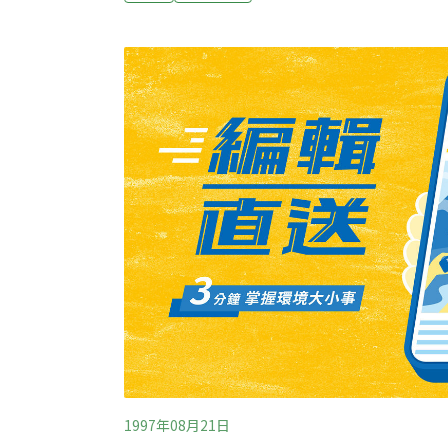
雜項執照及申報施工計畫書圖文件須知」重新
決定未來老丙建的建築用地由目前建蔽率為40
積率為120％，地方政府得視實際需要予以調
21.6公尺，亦即樓高不超過7層。坡度陡峭
地都不得開發。
1997年08月21日