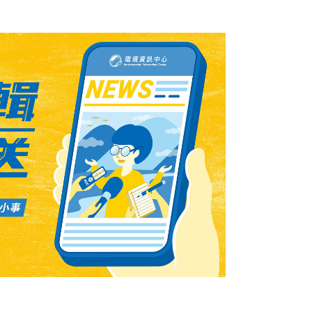
委會表示因為之前的水土保持並未作嚴格限
對水保設施作明確規範，由政府在審查時進行
農委會審查後同意開發，也只是證明當地可作
面積上仍有限制。以林肯大郡不應作如此高樓
執照時就應該列入考慮。農委會強調，在「山
雜項執照必須作好水土保持設施，而雜項執照