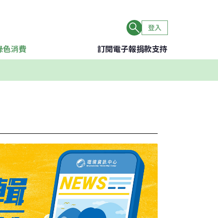
登入
綠色消費
訂閱電子報
捐款支持