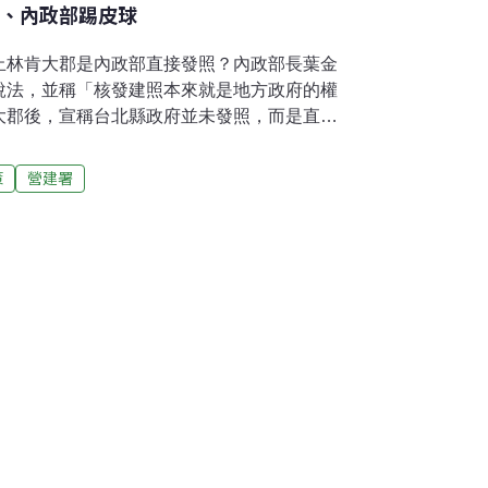
縣、內政部踢皮球
止林肯大郡是內政部直接發照？內政部長葉金
說法，並稱「核發建照本來就是地方政府的權
大郡後，宣稱台北縣政府並未發照，而是直接
後立即指示營建署就該建物的建照核發過程進
照建築法令，核發建照是地方政府權限，不可
策
營建署
鳳說，她已經指示營建署立即和台北縣營建單
發計畫和核發建照過程，是否有公務員失職，
會追究責任。