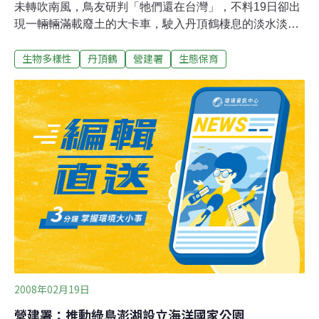
未轉吹南風，鳥友研判「牠們還在台灣」，不料19日卻出
現一輛輛滿載廢土的大卡車，駛入丹頂鶴棲息的淡水淡海
新市鎮「倒廢土」，遭地方和保育人士痛批營建署「玩兩
生物多樣性
丹頂鶴
營建署
生態保育
面手法」。 丹頂鶴去年底飛抵台灣後，原棲息在金山鄉一
處道路預定地，台北縣政府顧及生態及國際形象，暫緩道
路工程，卻引發部分地方人士強烈反彈，粗暴驅趕，丹頂
鶴驚嚇飛往淡水，停留在營建署當年填海造陸，預定做為
垃圾焚化廠的土地上。 為避免金山鄉驅趕事件重演，縣府
和淡水鎮公所都動員護鳥，並要求附近的營建署「工21」
工地暫時停工，營建署也從善如流，還立刻動員人力修復
圍籬，防止民眾擅闖。 後來，保育人士和淡水鎮公所建
議，將該塊土地闢建成人工濕地。 保育界和地方人士不滿
指出，營建署一方面答應保育人士，另一方面卻悄悄復
工，鳥友也表示丹頂鶴最近失蹤可能是天氣太熱，飛往山
區「避暑」，冷一點就可能會飛回淡水，營建署
2008年02月19日
營建署：推動綠島澎湖設立海洋國家公園