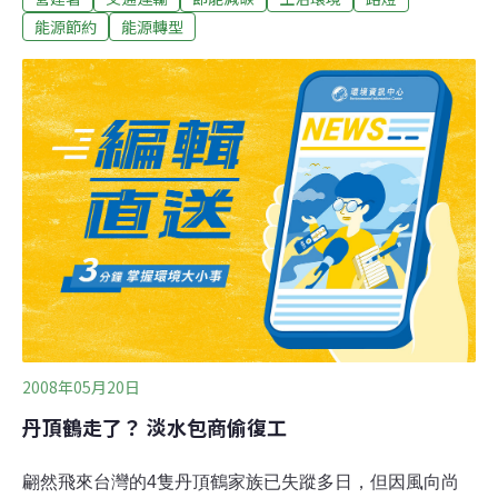
有50%，以台北縣而言，現有路燈數為18萬盞，實際只需
能源節約
能源轉型
要9萬盞，將作為日後研訂修法之重要參考。 營建署18日
舉行例行記者會表示，加強市區道路無障礙及人行環境景
觀之改善，爰依據94年12月8日頒布之「市區道路及附屬
工程設計標準」研訂「市區道路及附屬工程設計規範」，
以供辦理市區道路規劃設計時之參考基礎，期以建立人本
交通、友善城市並符合永續發展之目標。營建署指出，於
95年11月起分北、中、南、東區共舉辦6場次座談會，聽
取各縣市政府及相關單位意見，作為草案研擬階段之參
考。為增進規範內容之周延及妥適性，並敦聘各相關主管
機關及業界資深代表成立初審審查委員會
2008年05月20日
丹頂鶴走了？ 淡水包商偷復工
翩然飛來台灣的4隻丹頂鶴家族已失蹤多日，但因風向尚