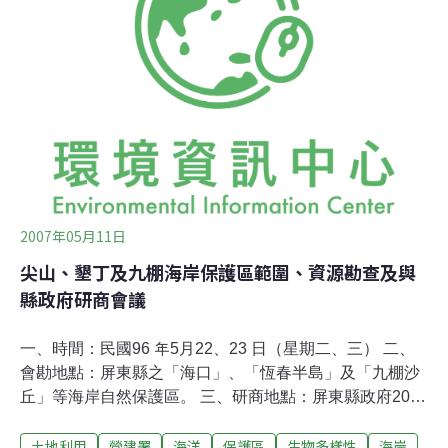
本的「系統安全及穩定」問題都無法過關，她認為台北市
政府貿然地通車，質疑這是錯誤的政策。錯誤的決策，不
只通車時間過於急躁，貓空纜車在試乘期間，就發現纜車
內有如烤爐，民眾直呼受不了。台灣綠黨祕書長潘翰聲
說，北市府稱這是送給民眾的暑期禮物，根本是在大熱天
送碳爐。他表示，貓空纜車的問題凸顯出北市府的政策始
終缺
2007年05月11日
尖山、墾丁及九棚海岸保護區範圍、資源勘查及與
縣政府研商會議
一、時間：民國96 年5月22、23 日（星期二、三） 二、
會勘地點：屏東縣之「海口」、「恆春半島」及「九棚沙
丘」等海岸自然保護區。 三、研商地點：屏東縣政府205
會議室 四、主辦機關：營建署市鄉規劃局 五、會議緣起海
土地利用
營建署
海洋
保護區
生物多樣性
海岸
岸地區包括濱海陸地及近岸海域，是生態敏感、資源豐