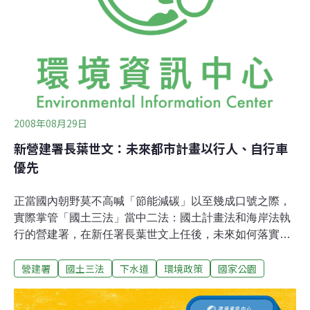
熟悉台灣、並熱愛探險及生態旅遊的外國主角串場導覽。
Leslie Barnet南非來台5年，目前在學校擔任英文及地理老
師。短片中，Leslie將他所走過、看到、聽到及驚豔的台
灣國家公園之美，以寫明
2008年08月29日
新營建署長葉世文：未來都市計畫以行人、自行車
優先
正當國內朝野莫不高喊「節能減碳」以至幾成口號之際，
實際掌管「國土三法」當中二法：國土計畫法和海岸法執
行的營建署，在新任署長葉世文上任後，未來如何落實節
能減碳目標，格外引人矚目。 8月29日上午，新任營建署
營建署
國土三法
下水道
環境政策
國家公園
署長的布達典禮，由內政部長廖了以主持，典禮上聚集營
建署各部同仁及建築業界代表。身為肩負國土永續發展及
公共營建工程推動等重要任務的營建署新任長官，葉世文