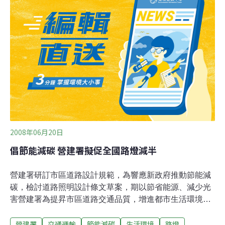
以曾任三座國家公園管理處處長的經歷，對於都市發展與
生態維護之間的拿捏，似有特別的專業見解。走馬上任第
一天的布達典禮上，即呼籲同仁要有全新的思考。他表
示，未來營建署的工作重點，將轉為綠色營建、綠色生
活、永續台灣為主要目標。 布達交接宣示後，內政部長廖
了以期勉並重申未來營建署的重點工作，包含與負責國土
復育條例的經建會密切合作，共同推動國土三法，以奠定
國土永續的根基；其二為善用生態城市規劃及容積率獎勵
措施，提升都市更新效能及國際競爭力。 針對國際上
2008年06月20日
倡節能減碳 營建署擬促全國路燈減半
營建署研訂市區道路設計規範，為響應新政府推動節能減
碳，檢討道路照明設計條文草案，期以節省能源、減少光
害營建署為提昇市區道路交通品質，增進都市生活環境機
能，市區道路及附屬工程設計規範草案有關道路照明條文
營建署
交通運輸
節能減碳
生活環境
路燈
內容，以商業區為例，其輝度可減半，即未來路燈數為現