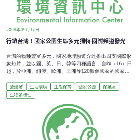
2008年09月17日
行銷台灣！國家公園生態多元獨特 國際頻道發光
台灣的物種豐富多元，國家地理頻道介此推出四支國際形
象短片，並以國、英、日、韓等四種語言，自昨（16）日
起，於亞洲、紐澳、歐洲、非洲等120餘個國家的國家地
理頻道上播放，除了將台灣國家公園之美行銷全世界，全
營建署
生活環境
生態保育
國家公園
保護區
球觀眾將再度驚豔台灣國家公園所擁有的世界級瑰寶，與
其所扮演的全球生物多樣性重要生態地位。 擁有7座國家
生物多樣性
公園的台灣，佔台灣國土面積的十分之一，各自從高山到
海洋、從植物到動物、熱帶到寒帶的生物多樣面貌，是國
家自然與文化襲產的象徵。這次藉由與國家地理頻道，推
出「森林篇」、「高山篇」、「文化篇」、「海洋篇」等
四支短片，凸顯台灣國家公園的獨特性，也從全球關注的
生態保育議題上，提升台灣的國際形象。系列短片由一位