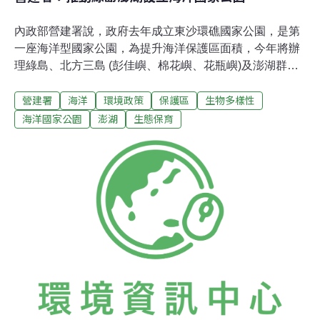
內政部營建署說，政府去年成立東沙環礁國家公園，是第
一座海洋型國家公園，為提升海洋保護區面積，今年將辦
理綠島、北方三島 (彭佳嶼、棉花嶼、花瓶嶼)及澎湖群島
生態、漁業及景觀資源調查分析，朝成立海洋型國家公園
營建署
海洋
環境政策
保護區
生物多樣性
努力。內政部在去年成立海洋國家公園管理處，主要以海
洋環境及資源保育為重，由於東沙環礁國家公園是台灣海
海洋國家公園
澎湖
生態保育
域唯一發育完整珊瑚環礁，扮演南海與台灣周邊海域海洋
生物種源庫的角色，未來重點在建立東沙環礁生態基礎資
料以進行珊瑚復育。海管處透露，自今年起，將以3年時
程移除東沙島上例如銀合歡的外來種植物，並同時建置苗
圃培育原生種植物，以阻絕外來種植物入侵機會，並以
「生態復育」理念進行整體生態空間營造，回復東沙島原
有自然生態景觀面貌。營建署指出，政府為展示重視海
洋，以海洋立國強烈企圖心，同時也向國際社會表達台灣
善盡海洋保護國際義務，目前正辦理綠島及北方三島各項
陸海域生態、漁業及景觀資源調查分析。