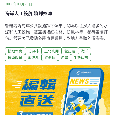
2006年03月28日
海岸人工設施 將踩煞車
營建署為海岸公共設施踩下煞車，認為以往投入過多的水
泥和人工設施，甚至擴增紅樹林、防風林等，都得審慎評
估。營建署已發函各縣市農業局，對地方爭取的濱海海
堤、消波塊、焚化廠、擴大紅樹林人工濕地等，傾向維持
棲地保育
防風林
土地利用
營建署
海洋
現況不再新增，對海岸公共設施深具影響。 營建署希望未
來基層辦理濱海公共設施時，邀學者專家組成的「永續海
環境政策
消波塊
紅樹林
海岸
生態保育
岸推動實施服務團」協助，以生態、景觀、地質、海岸工
程及環保做多方評估。檢討報告，翻轉了紅樹林百益無害
觀念，指紅樹林造成出海口淤積、影響水流、河床增高等
問題，應審慎處理。至於濱海防風林，建議選用海岸原生
林樹種，且不僅只種植單一植物，讓原生林自成林相。