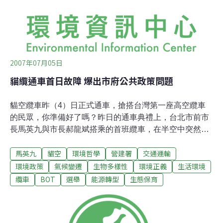
古沉船遺址，水下文化資產非常豐富，東沙已被譽為世界
上最有潛力之海洋考古重鎮。 東沙海域由於漁業
2007年07月05日
貓纜通車首日故障 爆出市府公共政策問題
貓空纜車昨（4）日正式通車，搶搭台灣第一座高空纜車
的民眾，你準備好了嗎？昨日的通車典禮上，台北市前市
長馬英九與市長郝龍斌搭乘的首班纜車，在半空中突然停
擺9分鐘，營運單位表示是因民眾在纜車內搖晃造成系統
馬英九
貓空
環境哲學
營建署
交通運輸
停擺，主婦聯盟今天召開記者會，提醒民眾若要搭乘貓空
纜車，須謹記「四不一沒有」，「不能亂動、不能心急、
環境政策
氣候變遷
生物多樣性
環境正義
生活環境
不能怕熱、不能埋怨」，以及「沒有安全保障」，並呼籲
纜車
BOT
選舉
能源轉型
生態保育
民眾，拒當貓纜的白老鼠，要求政府正視公共工程的品
質。主婦聯盟環境保護基金會董事長顏美娟表示，從貓空
纜車營運首日一連串停擺事件看來，貓空纜車營運連最基