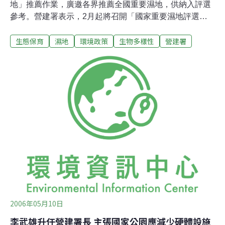
地」推薦作業，廣邀各界推薦全國重要濕地，供納入評選
參考。營建署表示，2月起將召開「國家重要濕地評選小
組」會議，分二階段辦理重要濕地評選工作。在全國濕地
生態保育
濕地
環境政策
生物多樣性
營建署
的推薦活動中，截至1 月底止，各界共向營建署推薦68處
濕地（詳見附表一），除基隆市、臺中市及金門縣尚未接
獲任何單位之推薦資料外，全國各縣市均有推薦濕地。營
建署說明，評選作業初選階段以評定各推薦濕地重要性為
原則；複選階段則進一步將之區分為「國際級」、「國家
級」、「地方級」及「待研究型」濕地，並完成「國家重
要濕地分布圖」，展現台灣保育溼地作為，並可提供相關
單位舉辦生態旅遊及教育參考。
2006年05月10日
李武雄升任營建署長 主張國家公園應減少硬體設施