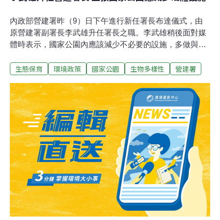
內政部營建署昨（9）日下午進行新任署長布達儀式，由
原營建署副署長李武雄升任署長之職。李武雄稍後面對媒
體時表示，國家公園內應該減少不必要的設施，多做與自
然資源、野生動植物保育的工作，才是符合國家公園設立
生態保育
環境政策
國家公園
生物多樣性
營建署
的宗旨。對於衛生下水道闢建問題，則表示願意開放討
論，參酌各方意見。內政部長李逸洋昨親自主持布達典
禮，除稱許李武雄於公共工程建設及自然保育方面的貢獻
外，並期許李武雄領導營建署推動都市老舊社區更新、污
水下水道建設與寬頻管道的建置等極具挑戰性的任務。李
武雄曾任玉山、墾丁國家公園管理處處長，對於自然保育
業務推廣相當重視。他表示，國家公園就像一個「家」，
若是想到什麼就買什麼來放，最後一定會非常擁擠且不美
觀，「家」應該是要放需要的東西，而不是想到什麼東西
都放進去。同理，國家公園內應該減少不必要的設施，多
做與自然資源、野生動植物保育的工作，才是符合國家公
園設立的宗旨。李武雄說，保育是全民的責任，不只是從
業人