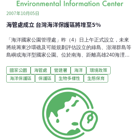
2007年10月05日
海管處成立 台灣海洋保護區將增至5%
「海洋國家公園管理處」昨（4）日上午正式設立，未來
將統籌東沙環礁及可能規劃評估設立的綠島、澎湖群島等
島嶼或海洋型國家公園。位於南海、距離高雄240海浬的
「東沙環礁」，成為我國第一座海洋型國家公園。東沙群
國家公園
海管處
營建署
海洋
環境政策
島在地籍上屬於高雄市旗津區，「海洋國家公園管理處」
為方便管理也因此南遷，辦公室就設在高雄市都會公園
海洋保護區
保護區
生物多樣性
生態保育
內。東沙環礁國家公園已於2007年1月17日由內政部公告
成立。東沙環礁為我國海域唯一發展完整之大型珊瑚環
礁，係由珊瑚歷經千萬年生長堆積形成，已成為世界級的
自然遺產。東沙環礁扮演了南海與臺灣周邊海域海洋生物
種源庫的角色，使得此海域的漁業及其他生物資源生生不
息。 東沙島為珊瑚碎屑風化堆積而成的島嶼，有潟湖、綿
延的白色沙灘和幽美的海岸林，頗有熱帶島嶼的風貌。此
外，東沙海域位於歷史上「海上絲路」之要衝，擁有許多