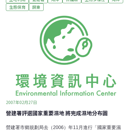
富、人文薈萃的區域，卻也是各種使用經常競爭衝突的地
生態保育
屏東
帶。行政院分別於73 及76 年核定實施「台灣沿海地區自
然環境保護計畫」，共劃設有淡水河口等12 處保護區，以
期達成海岸資源之永續利用，期間僅彰雲嘉沿海保護區曾
於91 年辦理個案變更。為落實沿海地區整體規劃及資源永
續管理，及配合國家永續發展委員會之「生物多樣性推動
方案」之推動，自91 年起，分階段進行「台灣沿海地區自
然環境保護計畫」之通盤檢討工作。本案現已完成初步規
劃草案，並已於95 年2月起分區舉辦8場地方說明會完竣，
各縣市政府及保育團體對於保護區之劃設多表贊同，但仍
有局部範
2007年02月27日
營建署評選國家重要濕地 將完成濕地分布圖
營建署市鄉規劃局去（2006）年11月進行「國家重要濕