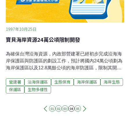
1997年10月25日
寶貝海岸資源24萬公頃限制開發
為確保台灣沿海資源，內政部營建署已經初步完成沿海海
岸保護區與防護區的劃設工作，預計將國內24萬公頃劃為
海岸保護區以及12.8萬餘公頃的海岸防護區，限制其開發
行為，以保護海岸生態景觀資源。營建署綜合計畫組表
營建署
沿海保護區
生態保育
海岸保護區
海岸生態
示，凡是重要水產資源地區、珍貴稀有動植物地區、特殊
景觀資源地區、重要文化資產地區及重要河口生態地區都
保護區
生物多樣性
將劃設為海岸防護區，並依其價值區分為一級、二級海岸
保護區。一級保護區內禁止改變其原有狀態或使用，只能
01
02
03
04
05
做為管理、學術研究、及公共安全使用。二級海岸保護區
得依海岸保護計劃為相容使用，但必須取得主管機關的開
發許可後才可以開發使用。營建署表示，目前初步劃設的