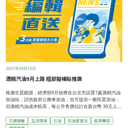
6月22日，高雄中油大林煉油廠外海原油洩漏，影響範圍
擴及恆春半島及小琉球，中油所需負擔的善後支出超過1.8
億元，除了民事損害賠償及行政罰鍰，更包括污染清除、
整治復育等費用。事隔一年，中華民國風險管理學會與立
委鍾佳濱昨舉行「622漏油事件周年回顧－如何藉由環境
金融落實污染防治」研討會。鍾佳濱指出，中油對漁民所
造成的財產、健康損害，都有賠
2007年04月10日
酒精汽油9月上路 經部擬補貼推廣
推廣生質能源，經濟部9月份將在台北市設置7處酒精汽油
加油站，試供政府公務車加油，也可提供一般民眾加油；
但酒精汽油成本較高，每公升售價估計在新台幣 30元上
下，經濟部將在6月底前提出配套方案，由政府提供某種
交通運輸
生活環境
石油
石油管理法
能源轉型
程度的補貼，鼓勵民眾試用酒精汽油。立法院經濟及能源
委員會今天完成「石油管理法」部分條文修正草案審查，
環境政策