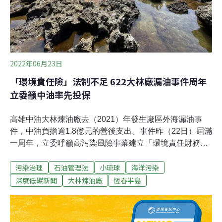
2022年06月23日
「環境責任險」法制不足 622大林廠漏油事件周年
立委籲中油率先投保
高雄中油大林煉油廠去（2021）年發生廠區外海漏油事
件，中油負擔逾1.8億元的善後支出。事件昨（22日）屆滿
一周年，立委呼籲高污染風險事業建立「環境責任財務準
備」的必要性，其中就包含停滯十年的《環境責任法》草
污染治理
石油管理法
小琉球
海洋污染
案。立委鍾佳濱指出，既有法規僅強制要求石油煉製業者
應投保「公共意外責任險」及「意外污染責任險」，但並
深度低碳新聞
大林煉油廠
恆春半島
未涵蓋長期、持續性的污染，呼籲環保署儘速將「環境損
害責任險」納入法制規劃，並呼籲中油率先投保，帶動建
立市場機制。不只是清乾淨 整治復育資金明顯不足2021年